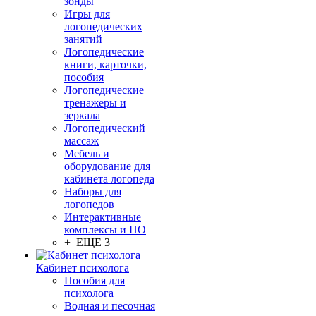
зонды
Игры для
логопедических
занятий
Логопедические
книги, карточки,
пособия
Логопедические
тренажеры и
зеркала
Логопедический
массаж
Мебель и
оборудование для
кабинета логопеда
Наборы для
логопедов
Интерактивные
комплексы и ПО
+ ЕЩЕ 3
Кабинет психолога
Пособия для
психолога
Водная и песочная