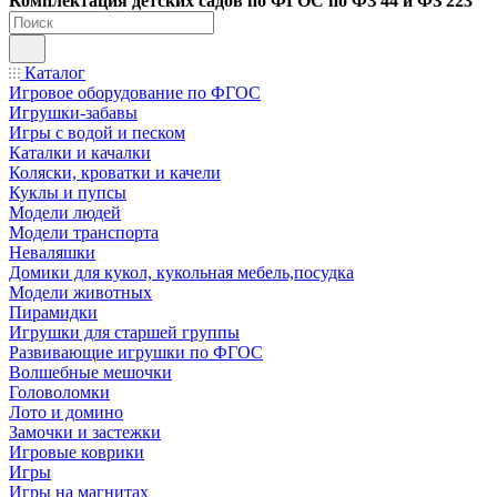
Ко
мплектация детских садов по ФГОC по ФЗ 44 и ФЗ 223
Каталог
Игровое оборудование по ФГОС
Игрушки-забавы
Игры с водой и песком
Каталки и качалки
Коляски, кроватки и качели
Куклы и пупсы
Модели людей
Модели транспорта
Неваляшки
Домики для кукол, кукольная мебель,посудка
Модели животных
Пирамидки
Игрушки для старшей группы
Развивающие игрушки по ФГОС
Волшебные мешочки
Головоломки
Лото и домино
Замочки и застежки
Игровые коврики
Игры
Игры на магнитах