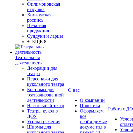
Филимоновская
игрушка
Хохломская
роспись
Печатная
продукция
Сундуки и ларцы
+ ЕЩЕ 8
Театральная
деятельность
Декорации для
театра
Персонажи для
кукольного театра
Костюмы для
О нас
театрализованной
деятельности
О компании
Настольный театр
Политика
Работа с Д
Театры кукол в
Оформляем
ДОУ
все
Услов
Уголки ряжения
необходимые
оплат
Ширмы для
документы в
Услов
кукольного театра
рамках 44-