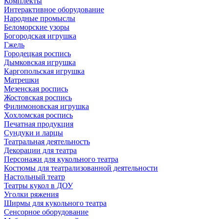
Комплекты
Интерактивное оборудование
Народные промыслы
Беломорские узоры
Богородская игрушка
Гжель
Городецкая роспись
Дымковская игрушка
Каргопольская игрушка
Матрешки
Мезенская роспись
Жостовская роспись
Филимоновская игрушка
Хохломская роспись
Печатная продукция
Сундуки и ларцы
Театральная деятельность
Декорации для театра
Персонажи для кукольного театра
Костюмы для театрализованной деятельности
Настольный театр
Театры кукол в ДОУ
Уголки ряжения
Ширмы для кукольного театра
Сенсорное оборудование