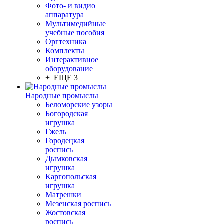
Фото- и видио
аппаратура
Мультимедийные
учебные пособия
Оргтехника
Комплекты
Интерактивное
оборудование
+ ЕЩЕ 3
Народные промыслы
Беломорские узоры
Богородская
игрушка
Гжель
Городецкая
роспись
Дымковская
игрушка
Каргопольская
игрушка
Матрешки
Мезенская роспись
Жостовская
роспись