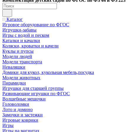
Ко
мплектация детских садов по ФГОC по ФЗ 44 и ФЗ 223
Каталог
Игровое оборудование по ФГОС
Игрушки-забавы
Игры с водой и песком
Каталки и качалки
Коляски, кроватки и качели
Куклы и пупсы
Модели людей
Модели транспорта
Неваляшки
Домики для кукол, кукольная мебель,посудка
Модели животных
Пирамидки
Игрушки для старшей группы
Развивающие игрушки по ФГОС
Волшебные мешочки
Головоломки
Лото и домино
Замочки и застежки
Игровые коврики
Игры
Игры на магнитах