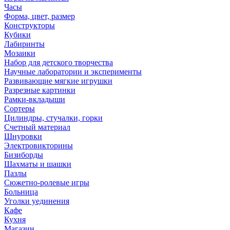
Часы
Форма, цвет, размер
Конструкторы
Кубики
Лабиринты
Мозаики
Набор для детского творчества
Научные лаборатории и эксперименты
Развивающие мягкие игрушки
Разрезные картинки
Рамки-вкладыши
Сортеры
Цилиндры, стучалки, горки
Счетный материал
Шнуровки
Электровикторины
Бизиборды
Шахматы и шашки
Пазлы
Сюжетно-ролевые игры
Больница
Уголки уединения
Кафе
Кухня
Магазин