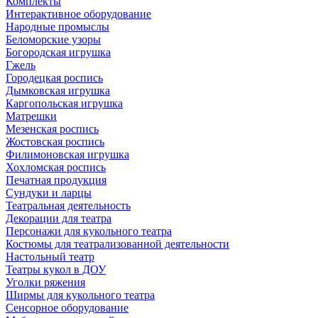
Комплекты
Интерактивное оборудование
Народные промыслы
Беломорские узоры
Богородская игрушка
Гжель
Городецкая роспись
Дымковская игрушка
Каргопольская игрушка
Матрешки
Мезенская роспись
Жостовская роспись
Филимоновская игрушка
Хохломская роспись
Печатная продукция
Сундуки и ларцы
Театральная деятельность
Декорации для театра
Персонажи для кукольного театра
Костюмы для театрализованной деятельности
Настольный театр
Театры кукол в ДОУ
Уголки ряжения
Ширмы для кукольного театра
Сенсорное оборудование