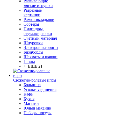
Развивающие
мягкие игрушки
Разрезные
картинки
Рамки-вкладыши
Сортеры
Цилиндры,
стучалки, горки
Счетный материал
Шнуровки
Электровикторины
Бизиборды
Шахматы и шашки
Пазлы
+ ЕЩЕ 21
Сюжетно-ролевые игры
Больница
Уголки уединения
Кафе
Кухня
Магазин
Юный механик
Наборы посуды