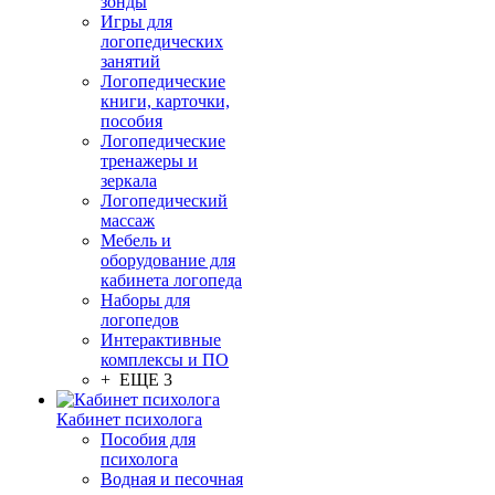
зонды
Игры для
логопедических
занятий
Логопедические
книги, карточки,
пособия
Логопедические
тренажеры и
зеркала
Логопедический
массаж
Мебель и
оборудование для
кабинета логопеда
Наборы для
логопедов
Интерактивные
комплексы и ПО
+ ЕЩЕ 3
Кабинет психолога
Пособия для
психолога
Водная и песочная