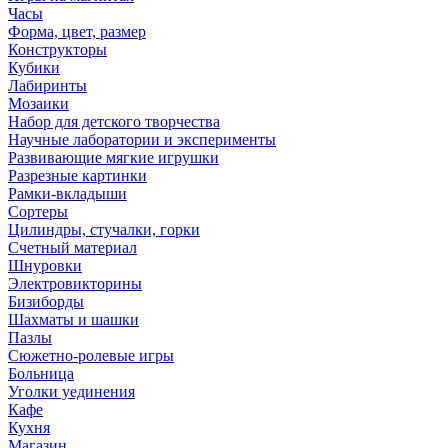
Часы
Форма, цвет, размер
Конструкторы
Кубики
Лабиринты
Мозаики
Набор для детского творчества
Научные лаборатории и эксперименты
Развивающие мягкие игрушки
Разрезные картинки
Рамки-вкладыши
Сортеры
Цилиндры, стучалки, горки
Счетный материал
Шнуровки
Электровикторины
Бизиборды
Шахматы и шашки
Пазлы
Сюжетно-ролевые игры
Больница
Уголки уединения
Кафе
Кухня
Магазин