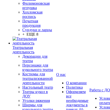
Филимоновская
игрушка
Хохломская
роспись
Печатная
продукция
Сундуки и ларцы
+ ЕЩЕ 8
Театральная
деятельность
Декорации для
театра
Персонажи для
кукольного театра
Костюмы для
О нас
театрализованной
деятельности
О компании
Настольный театр
Политика
Работа с Д
Театры кукол в
Оформляем
ДОУ
все
Услов
Уголки ряжения
необходимые
оплат
Ширмы для
документы в
Услов
кукольного театра
рамках 44-