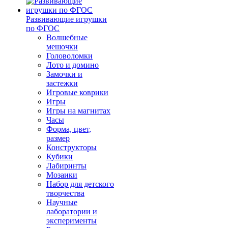
Развивающие игрушки
по ФГОС
Волшебные
мешочки
Головоломки
Лото и домино
Замочки и
застежки
Игровые коврики
Игры
Игры на магнитах
Часы
Форма, цвет,
размер
Конструкторы
Кубики
Лабиринты
Мозаики
Набор для детского
творчества
Научные
лаборатории и
эксперименты