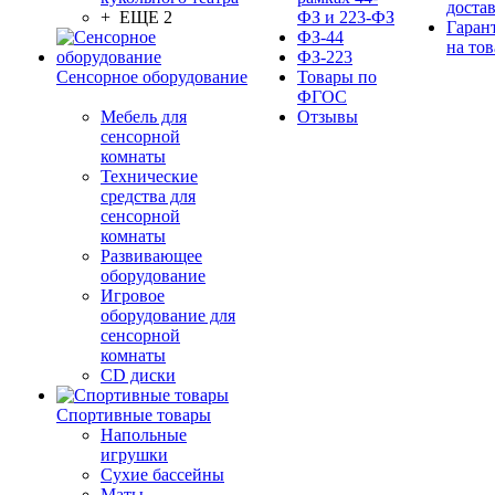
доста
+ ЕЩЕ 2
ФЗ и 223-ФЗ
Гаран
ФЗ-44
на тов
ФЗ-223
Сенсорное оборудование
Товары по
ФГОС
Мебель для
Отзывы
сенсорной
комнаты
Технические
средства для
сенсорной
комнаты
Развивающее
оборудование
Игровое
оборудование для
сенсорной
комнаты
CD диски
Спортивные товары
Напольные
игрушки
Сухие бассейны
Маты