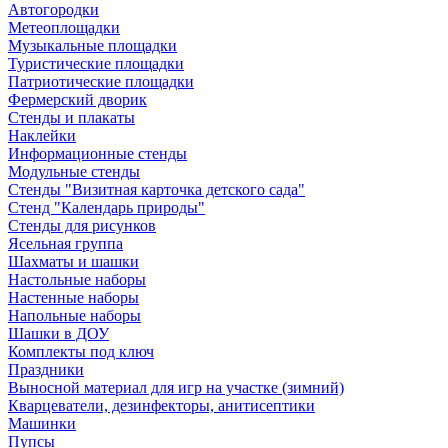
Автогородки
Метеоплощадки
Музыкальные площадки
Туристические площадки
Патриотические площадки
Фермерский дворик
Стенды и плакаты
Наклейки
Информационные стенды
Модульные стенды
Стенды "Визитная карточка детского сада"
Стенд "Календарь природы"
Стенды для рисунков
Ясельная группа
Шахматы и шашки
Настольные наборы
Настенные наборы
Напольные наборы
Шашки в ДОУ
Комплекты под ключ
Праздники
Выносной материал для игр на участке (зимний)
Кварцеватели, дезинфекторы, анитисептики
Машинки
Пупсы