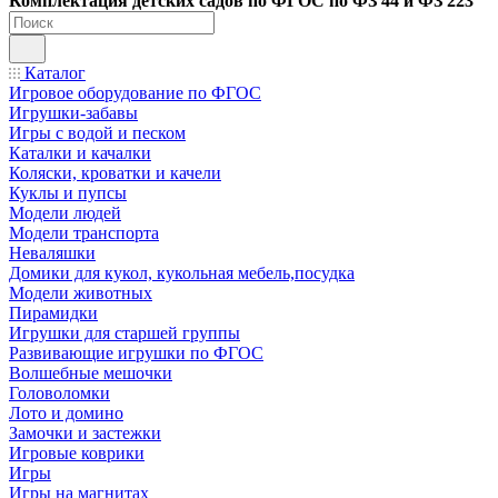
Ко
мплектация детских садов по ФГОC по ФЗ 44 и ФЗ 223
Каталог
Игровое оборудование по ФГОС
Игрушки-забавы
Игры с водой и песком
Каталки и качалки
Коляски, кроватки и качели
Куклы и пупсы
Модели людей
Модели транспорта
Неваляшки
Домики для кукол, кукольная мебель,посудка
Модели животных
Пирамидки
Игрушки для старшей группы
Развивающие игрушки по ФГОС
Волшебные мешочки
Головоломки
Лото и домино
Замочки и застежки
Игровые коврики
Игры
Игры на магнитах