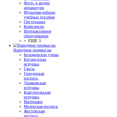
Фото- и видио
аппаратура
Мультимедийные
учебные пособия
Оргтехника
Комплекты
Интерактивное
оборудование
+ ЕЩЕ 3
Народные промыслы
Беломорские узоры
Богородская
игрушка
Гжель
Городецкая
роспись
Дымковская
игрушка
Каргопольская
игрушка
Матрешки
Мезенская роспись
Жостовская
роспись