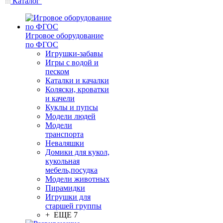
Каталог
Игровое оборудование
по ФГОС
Игрушки-забавы
Игры с водой и
песком
Каталки и качалки
Коляски, кроватки
и качели
Куклы и пупсы
Модели людей
Модели
транспорта
Неваляшки
Домики для кукол,
кукольная
мебель,посудка
Модели животных
Пирамидки
Игрушки для
старшей группы
+ ЕЩЕ 7