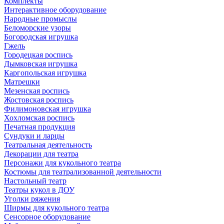
Комплекты
Интерактивное оборудование
Народные промыслы
Беломорские узоры
Богородская игрушка
Гжель
Городецкая роспись
Дымковская игрушка
Каргопольская игрушка
Матрешки
Мезенская роспись
Жостовская роспись
Филимоновская игрушка
Хохломская роспись
Печатная продукция
Сундуки и ларцы
Театральная деятельность
Декорации для театра
Персонажи для кукольного театра
Костюмы для театрализованной деятельности
Настольный театр
Театры кукол в ДОУ
Уголки ряжения
Ширмы для кукольного театра
Сенсорное оборудование