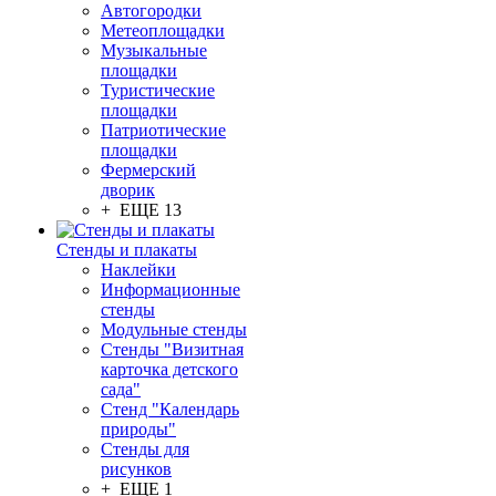
Автогородки
Метеоплощадки
Музыкальные
площадки
Туристические
площадки
Патриотические
площадки
Фермерский
дворик
+ ЕЩЕ 13
Стенды и плакаты
Наклейки
Информационные
стенды
Модульные стенды
Стенды "Визитная
карточка детского
сада"
Стенд "Календарь
природы"
Стенды для
рисунков
+ ЕЩЕ 1