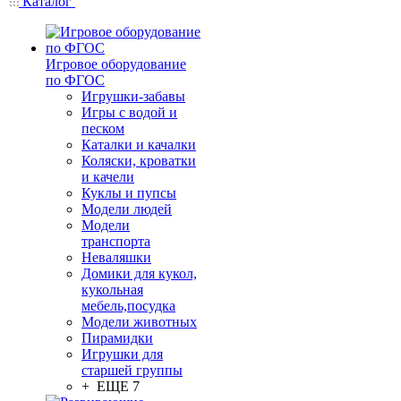
Каталог
Игровое оборудование
по ФГОС
Игрушки-забавы
Игры с водой и
песком
Каталки и качалки
Коляски, кроватки
и качели
Куклы и пупсы
Модели людей
Модели
транспорта
Неваляшки
Домики для кукол,
кукольная
мебель,посудка
Модели животных
Пирамидки
Игрушки для
старшей группы
+ ЕЩЕ 7