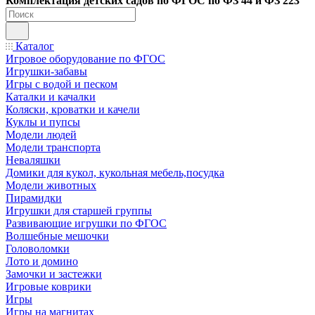
Ко
мплектация детских садов по ФГОC по ФЗ 44 и ФЗ 223
Каталог
Игровое оборудование по ФГОС
Игрушки-забавы
Игры с водой и песком
Каталки и качалки
Коляски, кроватки и качели
Куклы и пупсы
Модели людей
Модели транспорта
Неваляшки
Домики для кукол, кукольная мебель,посудка
Модели животных
Пирамидки
Игрушки для старшей группы
Развивающие игрушки по ФГОС
Волшебные мешочки
Головоломки
Лото и домино
Замочки и застежки
Игровые коврики
Игры
Игры на магнитах