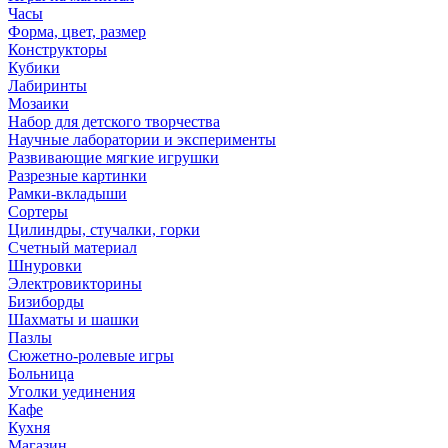
Часы
Форма, цвет, размер
Конструкторы
Кубики
Лабиринты
Мозаики
Набор для детского творчества
Научные лаборатории и эксперименты
Развивающие мягкие игрушки
Разрезные картинки
Рамки-вкладыши
Сортеры
Цилиндры, стучалки, горки
Счетный материал
Шнуровки
Электровикторины
Бизиборды
Шахматы и шашки
Пазлы
Сюжетно-ролевые игры
Больница
Уголки уединения
Кафе
Кухня
Магазин