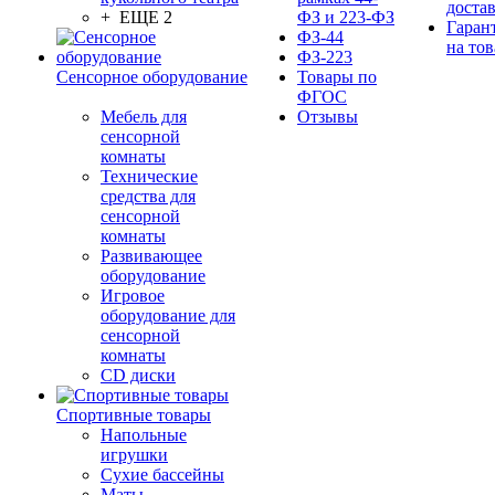
доста
+ ЕЩЕ 2
ФЗ и 223-ФЗ
Гаран
ФЗ-44
на тов
ФЗ-223
Сенсорное оборудование
Товары по
ФГОС
Мебель для
Отзывы
сенсорной
комнаты
Технические
средства для
сенсорной
комнаты
Развивающее
оборудование
Игровое
оборудование для
сенсорной
комнаты
CD диски
Спортивные товары
Напольные
игрушки
Сухие бассейны
Маты