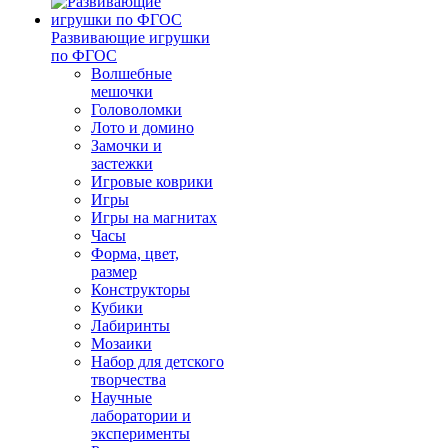
Развивающие игрушки
по ФГОС
Волшебные
мешочки
Головоломки
Лото и домино
Замочки и
застежки
Игровые коврики
Игры
Игры на магнитах
Часы
Форма, цвет,
размер
Конструкторы
Кубики
Лабиринты
Мозаики
Набор для детского
творчества
Научные
лаборатории и
эксперименты