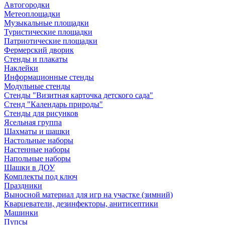
Автогородки
Метеоплощадки
Музыкальные площадки
Туристические площадки
Патриотические площадки
Фермерский дворик
Стенды и плакаты
Наклейки
Информационные стенды
Модульные стенды
Стенды "Визитная карточка детского сада"
Стенд "Календарь природы"
Стенды для рисунков
Ясельная группа
Шахматы и шашки
Настольные наборы
Настенные наборы
Напольные наборы
Шашки в ДОУ
Комплекты под ключ
Праздники
Выносной материал для игр на участке (зимний)
Кварцеватели, дезинфекторы, анитисептики
Машинки
Пупсы