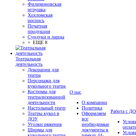
Филимоновская
игрушка
Хохломская
роспись
Печатная
продукция
Сундуки и ларцы
+ ЕЩЕ 8
Театральная
деятельность
Декорации для
театра
Персонажи для
кукольного театра
Костюмы для
О нас
театрализованной
деятельности
О компании
Настольный театр
Политика
Работа с Д
Театры кукол в
Оформляем
ДОУ
все
Услов
Уголки ряжения
необходимые
оплат
Ширмы для
документы в
Услов
кукольного театра
рамках 44-