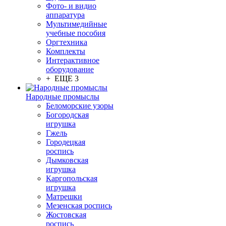
Фото- и видио
аппаратура
Мультимедийные
учебные пособия
Оргтехника
Комплекты
Интерактивное
оборудование
+ ЕЩЕ 3
Народные промыслы
Беломорские узоры
Богородская
игрушка
Гжель
Городецкая
роспись
Дымковская
игрушка
Каргопольская
игрушка
Матрешки
Мезенская роспись
Жостовская
роспись