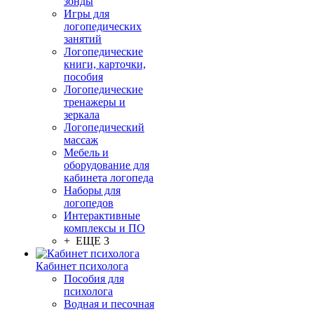
зонды
Игры для
логопедических
занятий
Логопедические
книги, карточки,
пособия
Логопедические
тренажеры и
зеркала
Логопедический
массаж
Мебель и
оборудование для
кабинета логопеда
Наборы для
логопедов
Интерактивные
комплексы и ПО
+ ЕЩЕ 3
Кабинет психолога
Пособия для
психолога
Водная и песочная