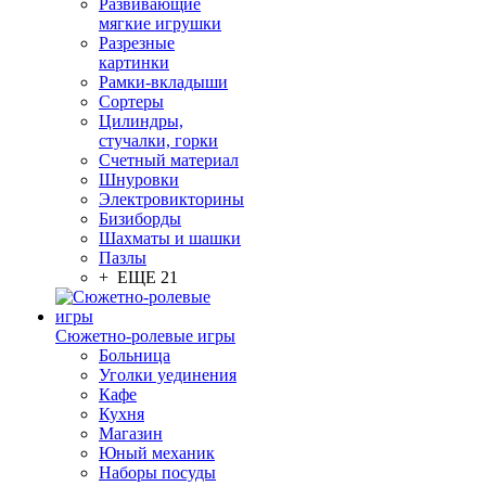
Развивающие
мягкие игрушки
Разрезные
картинки
Рамки-вкладыши
Сортеры
Цилиндры,
стучалки, горки
Счетный материал
Шнуровки
Электровикторины
Бизиборды
Шахматы и шашки
Пазлы
+ ЕЩЕ 21
Сюжетно-ролевые игры
Больница
Уголки уединения
Кафе
Кухня
Магазин
Юный механик
Наборы посуды