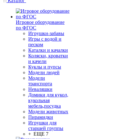
Каталог
Игровое оборудование
по ФГОС
Игрушки-забавы
Игры с водой и
песком
Каталки и качалки
Коляски, кроватки
и качели
Куклы и пупсы
Модели людей
Модели
транспорта
Неваляшки
Домики для кукол,
кукольная
мебель,посудка
Модели животных
Пирамидки
Игрушки для
старшей группы
+ ЕЩЕ 7