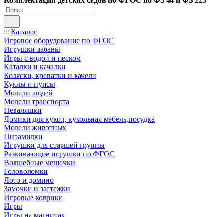
Ко
мплектация детских садов по ФГОC по ФЗ 44 и ФЗ 223
Каталог
Игровое оборудование по ФГОС
Игрушки-забавы
Игры с водой и песком
Каталки и качалки
Коляски, кроватки и качели
Куклы и пупсы
Модели людей
Модели транспорта
Неваляшки
Домики для кукол, кукольная мебель,посудка
Модели животных
Пирамидки
Игрушки для старшей группы
Развивающие игрушки по ФГОС
Волшебные мешочки
Головоломки
Лото и домино
Замочки и застежки
Игровые коврики
Игры
Игры на магнитах