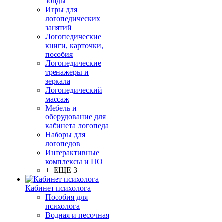
зонды
Игры для
логопедических
занятий
Логопедические
книги, карточки,
пособия
Логопедические
тренажеры и
зеркала
Логопедический
массаж
Мебель и
оборудование для
кабинета логопеда
Наборы для
логопедов
Интерактивные
комплексы и ПО
+ ЕЩЕ 3
Кабинет психолога
Пособия для
психолога
Водная и песочная