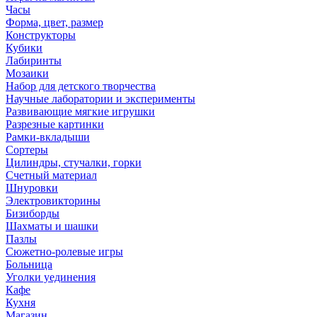
Часы
Форма, цвет, размер
Конструкторы
Кубики
Лабиринты
Мозаики
Набор для детского творчества
Научные лаборатории и эксперименты
Развивающие мягкие игрушки
Разрезные картинки
Рамки-вкладыши
Сортеры
Цилиндры, стучалки, горки
Счетный материал
Шнуровки
Электровикторины
Бизиборды
Шахматы и шашки
Пазлы
Сюжетно-ролевые игры
Больница
Уголки уединения
Кафе
Кухня
Магазин