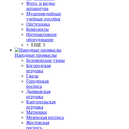
Фото- и видио
аппаратура
Мультимедийные
учебные пособия
Оргтехника
Комплекты
Интерактивное
оборудование
+ ЕЩЕ 3
Народные промыслы
Беломорские узоры
Богородская
игрушка
Гжель
Городецкая
роспись
Дымковская
игрушка
Каргопольская
игрушка
Матрешки
Мезенская роспись
Жостовская
роспись