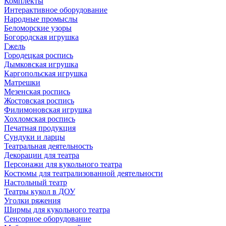
Комплекты
Интерактивное оборудование
Народные промыслы
Беломорские узоры
Богородская игрушка
Гжель
Городецкая роспись
Дымковская игрушка
Каргопольская игрушка
Матрешки
Мезенская роспись
Жостовская роспись
Филимоновская игрушка
Хохломская роспись
Печатная продукция
Сундуки и ларцы
Театральная деятельность
Декорации для театра
Персонажи для кукольного театра
Костюмы для театрализованной деятельности
Настольный театр
Театры кукол в ДОУ
Уголки ряжения
Ширмы для кукольного театра
Сенсорное оборудование