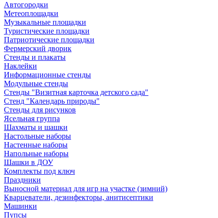
Автогородки
Метеоплощадки
Музыкальные площадки
Туристические площадки
Патриотические площадки
Фермерский дворик
Стенды и плакаты
Наклейки
Информационные стенды
Модульные стенды
Стенды "Визитная карточка детского сада"
Стенд "Календарь природы"
Стенды для рисунков
Ясельная группа
Шахматы и шашки
Настольные наборы
Настенные наборы
Напольные наборы
Шашки в ДОУ
Комплекты под ключ
Праздники
Выносной материал для игр на участке (зимний)
Кварцеватели, дезинфекторы, анитисептики
Машинки
Пупсы