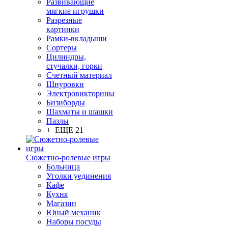
Развивающие
мягкие игрушки
Разрезные
картинки
Рамки-вкладыши
Сортеры
Цилиндры,
стучалки, горки
Счетный материал
Шнуровки
Электровикторины
Бизиборды
Шахматы и шашки
Пазлы
+ ЕЩЕ 21
Сюжетно-ролевые игры
Больница
Уголки уединения
Кафе
Кухня
Магазин
Юный механик
Наборы посуды