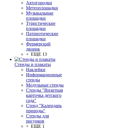
Автогородки
Метеоплощадки
Музыкальные
площадки
Туристические
площадки
Патриотические
площадки
Фермерский
дворик
+ ЕЩЕ 13
Стенды и плакаты
Наклейки
Информационные
стенды
Модульные стенды
Стенды "Визитная
карточка детского
сада"
Стенд "Календарь
природы"
Стенды для
рисунков
+ ЕЩЕ 1