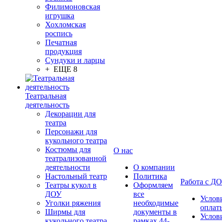
Филимоновская
игрушка
Хохломская
роспись
Печатная
продукция
Сундуки и ларцы
+ ЕЩЕ 8
Театральная
деятельность
Декорации для
театра
Персонажи для
кукольного театра
Костюмы для
О нас
театрализованной
деятельности
О компании
Настольный театр
Политика
Работа с Д
Театры кукол в
Оформляем
ДОУ
все
Услов
Уголки ряжения
необходимые
оплат
Ширмы для
документы в
Услов
кукольного театра
рамках 44-