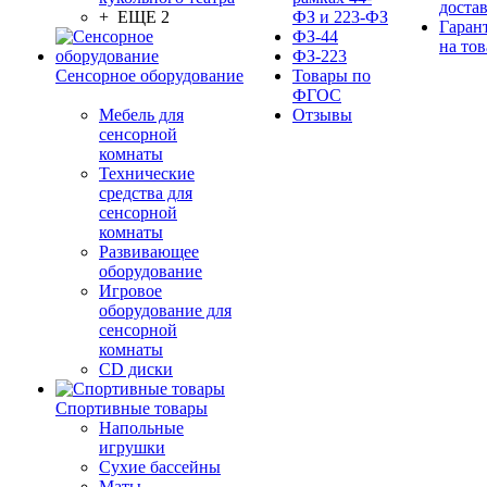
доста
+ ЕЩЕ 2
ФЗ и 223-ФЗ
Гаран
ФЗ-44
на тов
ФЗ-223
Сенсорное оборудование
Товары по
ФГОС
Мебель для
Отзывы
сенсорной
комнаты
Технические
средства для
сенсорной
комнаты
Развивающее
оборудование
Игровое
оборудование для
сенсорной
комнаты
CD диски
Спортивные товары
Напольные
игрушки
Сухие бассейны
Маты