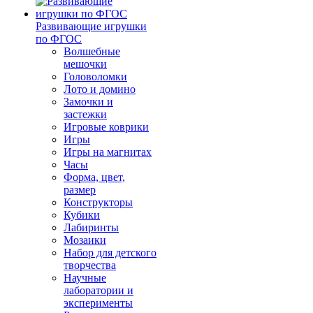
Развивающие игрушки
по ФГОС
Волшебные
мешочки
Головоломки
Лото и домино
Замочки и
застежки
Игровые коврики
Игры
Игры на магнитах
Часы
Форма, цвет,
размер
Конструкторы
Кубики
Лабиринты
Мозаики
Набор для детского
творчества
Научные
лаборатории и
эксперименты