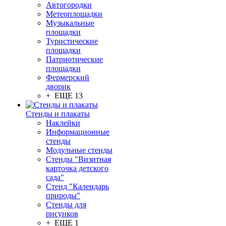
Автогородки
Метеоплощадки
Музыкальные
площадки
Туристические
площадки
Патриотические
площадки
Фермерский
дворик
+ ЕЩЕ 13
Стенды и плакаты
Наклейки
Информационные
стенды
Модульные стенды
Стенды "Визитная
карточка детского
сада"
Стенд "Календарь
природы"
Стенды для
рисунков
+ ЕЩЕ 1