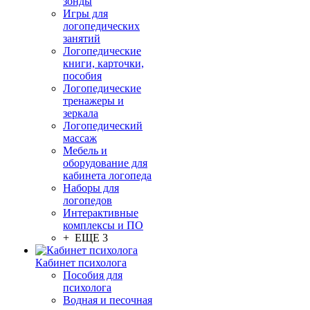
зонды
Игры для
логопедических
занятий
Логопедические
книги, карточки,
пособия
Логопедические
тренажеры и
зеркала
Логопедический
массаж
Мебель и
оборудование для
кабинета логопеда
Наборы для
логопедов
Интерактивные
комплексы и ПО
+ ЕЩЕ 3
Кабинет психолога
Пособия для
психолога
Водная и песочная