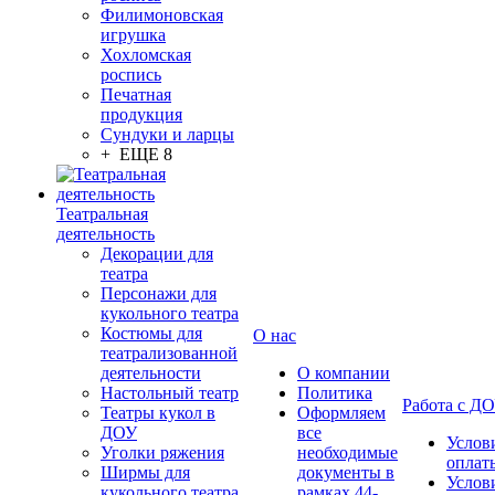
Филимоновская
игрушка
Хохломская
роспись
Печатная
продукция
Сундуки и ларцы
+ ЕЩЕ 8
Театральная
деятельность
Декорации для
театра
Персонажи для
кукольного театра
Костюмы для
О нас
театрализованной
деятельности
О компании
Настольный театр
Политика
Работа с Д
Театры кукол в
Оформляем
ДОУ
все
Услов
Уголки ряжения
необходимые
оплат
Ширмы для
документы в
Услов
кукольного театра
рамках 44-