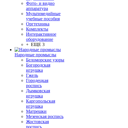
Фото- и видио
аппаратура
Мультимедийные
учебные пособия
Оргтехника
Комплекты
Интерактивное
оборудование
+ ЕЩЕ 3
Народные промыслы
Беломорские узоры
Богородская
игрушка
Гжель
Городецкая
роспись
Дымковская
игрушка
Каргопольская
игрушка
Матрешки
Мезенская роспись
Жостовская
роспись