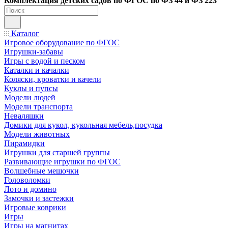
Ко
мплектация детских садов по ФГОC по ФЗ 44 и ФЗ 223
Каталог
Игровое оборудование по ФГОС
Игрушки-забавы
Игры с водой и песком
Каталки и качалки
Коляски, кроватки и качели
Куклы и пупсы
Модели людей
Модели транспорта
Неваляшки
Домики для кукол, кукольная мебель,посудка
Модели животных
Пирамидки
Игрушки для старшей группы
Развивающие игрушки по ФГОС
Волшебные мешочки
Головоломки
Лото и домино
Замочки и застежки
Игровые коврики
Игры
Игры на магнитах