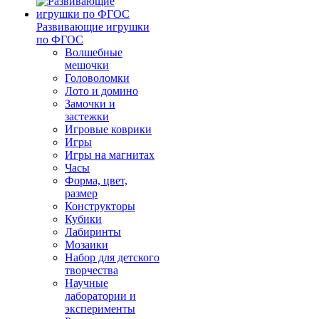
Развивающие игрушки
по ФГОС
Волшебные
мешочки
Головоломки
Лото и домино
Замочки и
застежки
Игровые коврики
Игры
Игры на магнитах
Часы
Форма, цвет,
размер
Конструкторы
Кубики
Лабиринты
Мозаики
Набор для детского
творчества
Научные
лаборатории и
эксперименты