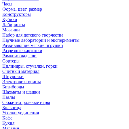
Часы
Форма, цвет, размер
Конструкторы
Кубики
Лабиринты
Мозаики
Набор для детского творчества
Научные лаборатории и эксперименты
Развивающие мягкие игрушки
Разрезные картинки
Рамки-вкладыши
Сортеры
Цилиндры, стучалки, горки
Счетный материал
Шнуровки
Электровикторины
Бизиборды
Шахматы и шашки
Пазлы
Сюжетно-ролевые игры
Больница
Уголки уединения
Кафе
Кухня
Магазин