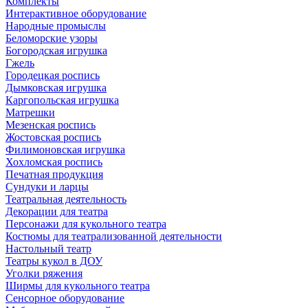
Комплекты
Интерактивное оборудование
Народные промыслы
Беломорские узоры
Богородская игрушка
Гжель
Городецкая роспись
Дымковская игрушка
Каргопольская игрушка
Матрешки
Мезенская роспись
Жостовская роспись
Филимоновская игрушка
Хохломская роспись
Печатная продукция
Сундуки и ларцы
Театральная деятельность
Декорации для театра
Персонажи для кукольного театра
Костюмы для театрализованной деятельности
Настольный театр
Театры кукол в ДОУ
Уголки ряжения
Ширмы для кукольного театра
Сенсорное оборудование