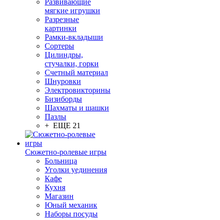
Развивающие
мягкие игрушки
Разрезные
картинки
Рамки-вкладыши
Сортеры
Цилиндры,
стучалки, горки
Счетный материал
Шнуровки
Электровикторины
Бизиборды
Шахматы и шашки
Пазлы
+ ЕЩЕ 21
Сюжетно-ролевые игры
Больница
Уголки уединения
Кафе
Кухня
Магазин
Юный механик
Наборы посуды