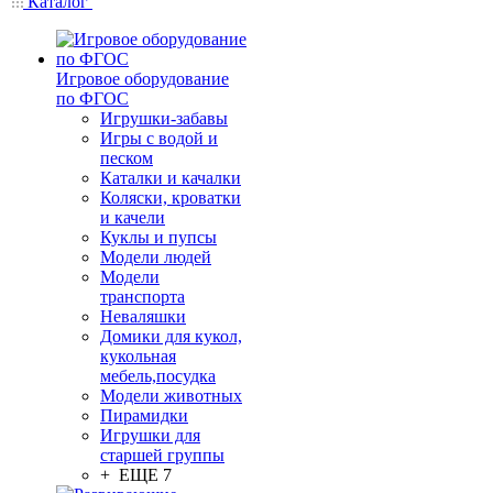
Каталог
Игровое оборудование
по ФГОС
Игрушки-забавы
Игры с водой и
песком
Каталки и качалки
Коляски, кроватки
и качели
Куклы и пупсы
Модели людей
Модели
транспорта
Неваляшки
Домики для кукол,
кукольная
мебель,посудка
Модели животных
Пирамидки
Игрушки для
старшей группы
+ ЕЩЕ 7