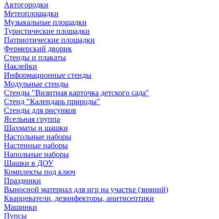
Автогородки
Метеоплощадки
Музыкальные площадки
Туристические площадки
Патриотические площадки
Фермерский дворик
Стенды и плакаты
Наклейки
Информационные стенды
Модульные стенды
Стенды "Визитная карточка детского сада"
Стенд "Календарь природы"
Стенды для рисунков
Ясельная группа
Шахматы и шашки
Настольные наборы
Настенные наборы
Напольные наборы
Шашки в ДОУ
Комплекты под ключ
Праздники
Выносной материал для игр на участке (зимний)
Кварцеватели, дезинфекторы, анитисептики
Машинки
Пупсы