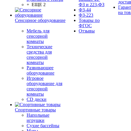
доста
+ ЕЩЕ 2
ФЗ и 223-ФЗ
Гаран
ФЗ-44
на тов
ФЗ-223
Сенсорное оборудование
Товары по
ФГОС
Мебель для
Отзывы
сенсорной
комнаты
Технические
средства для
сенсорной
комнаты
Развивающее
оборудование
Игровое
оборудование для
сенсорной
комнаты
CD диски
Спортивные товары
Напольные
игрушки
Сухие бассейны
Маты