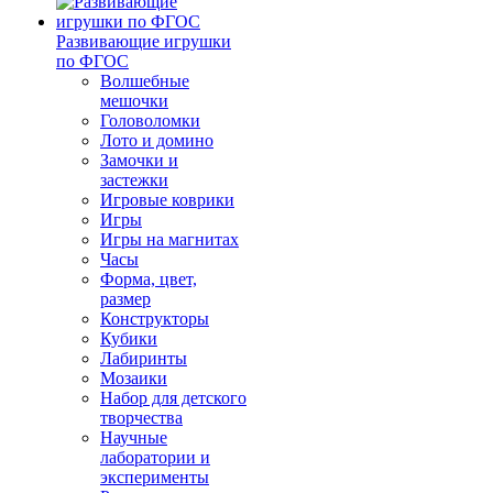
Развивающие игрушки
по ФГОС
Волшебные
мешочки
Головоломки
Лото и домино
Замочки и
застежки
Игровые коврики
Игры
Игры на магнитах
Часы
Форма, цвет,
размер
Конструкторы
Кубики
Лабиринты
Мозаики
Набор для детского
творчества
Научные
лаборатории и
эксперименты