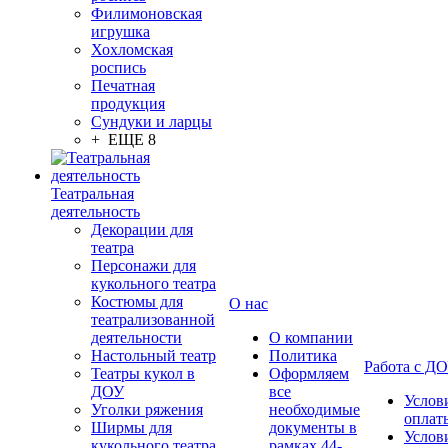
Филимоновская
игрушка
Хохломская
роспись
Печатная
продукция
Сундуки и ларцы
+ ЕЩЕ 8
Театральная
деятельность
Декорации для
театра
Персонажи для
кукольного театра
Костюмы для
О нас
театрализованной
деятельности
О компании
Настольный театр
Политика
Работа с Д
Театры кукол в
Оформляем
ДОУ
все
Услов
Уголки ряжения
необходимые
оплат
Ширмы для
документы в
Услов
кукольного театра
рамках 44-