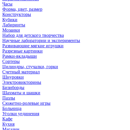
Часы
Форма, цвет, размер
Конструкторы
Кубики
Лабиринты
Мозаики
Набор для детского творчества
Научные лаборатории и эксперименты
Развивающие мягкие игрушки
Разрезные картинки
Рамки-вкладыши
Сортеры
Цилиндры, стучалки, горки
Счетный материал
Шнуровки
Электровикторины
Бизиборды
Шахматы и шашки
Пазлы
Сюжетно-ролевые игры
Больница
Уголки уединения
Кафе
Кухня
Магазин