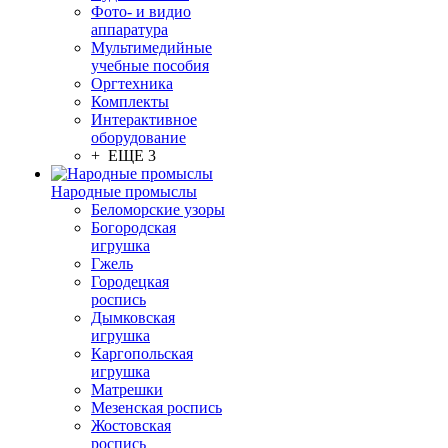
Фото- и видио
аппаратура
Мультимедийные
учебные пособия
Оргтехника
Комплекты
Интерактивное
оборудование
+ ЕЩЕ 3
Народные промыслы
Беломорские узоры
Богородская
игрушка
Гжель
Городецкая
роспись
Дымковская
игрушка
Каргопольская
игрушка
Матрешки
Мезенская роспись
Жостовская
роспись