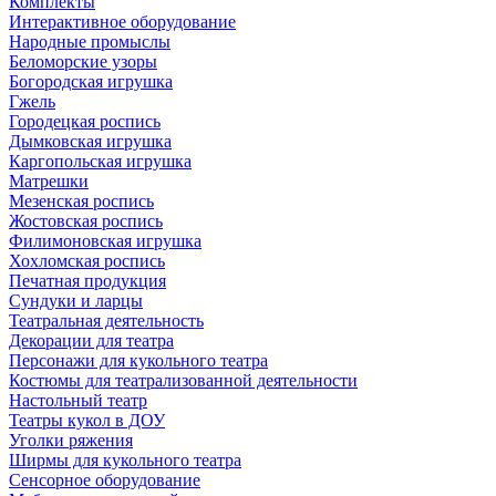
Комплекты
Интерактивное оборудование
Народные промыслы
Беломорские узоры
Богородская игрушка
Гжель
Городецкая роспись
Дымковская игрушка
Каргопольская игрушка
Матрешки
Мезенская роспись
Жостовская роспись
Филимоновская игрушка
Хохломская роспись
Печатная продукция
Сундуки и ларцы
Театральная деятельность
Декорации для театра
Персонажи для кукольного театра
Костюмы для театрализованной деятельности
Настольный театр
Театры кукол в ДОУ
Уголки ряжения
Ширмы для кукольного театра
Сенсорное оборудование