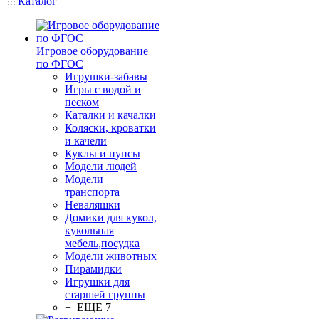
Каталог
Игровое оборудование
по ФГОС
Игрушки-забавы
Игры с водой и
песком
Каталки и качалки
Коляски, кроватки
и качели
Куклы и пупсы
Модели людей
Модели
транспорта
Неваляшки
Домики для кукол,
кукольная
мебель,посудка
Модели животных
Пирамидки
Игрушки для
старшей группы
+ ЕЩЕ 7