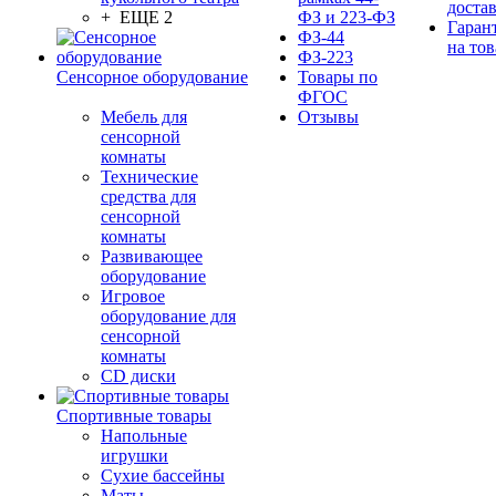
доста
+ ЕЩЕ 2
ФЗ и 223-ФЗ
Гаран
ФЗ-44
на тов
ФЗ-223
Сенсорное оборудование
Товары по
ФГОС
Мебель для
Отзывы
сенсорной
комнаты
Технические
средства для
сенсорной
комнаты
Развивающее
оборудование
Игровое
оборудование для
сенсорной
комнаты
CD диски
Спортивные товары
Напольные
игрушки
Сухие бассейны
Маты