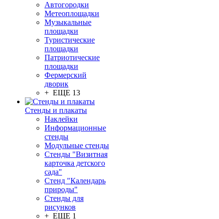
Автогородки
Метеоплощадки
Музыкальные
площадки
Туристические
площадки
Патриотические
площадки
Фермерский
дворик
+ ЕЩЕ 13
Стенды и плакаты
Наклейки
Информационные
стенды
Модульные стенды
Стенды "Визитная
карточка детского
сада"
Стенд "Календарь
природы"
Стенды для
рисунков
+ ЕЩЕ 1