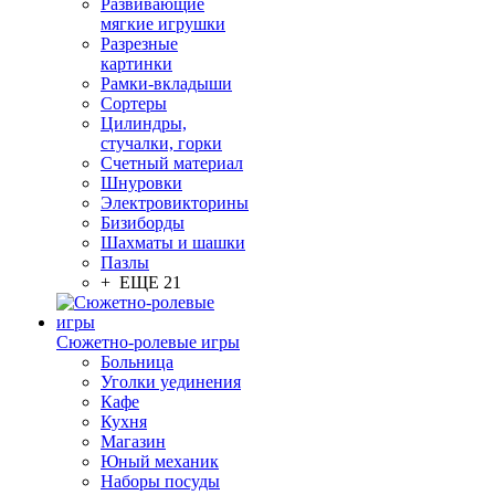
Развивающие
мягкие игрушки
Разрезные
картинки
Рамки-вкладыши
Сортеры
Цилиндры,
стучалки, горки
Счетный материал
Шнуровки
Электровикторины
Бизиборды
Шахматы и шашки
Пазлы
+ ЕЩЕ 21
Сюжетно-ролевые игры
Больница
Уголки уединения
Кафе
Кухня
Магазин
Юный механик
Наборы посуды