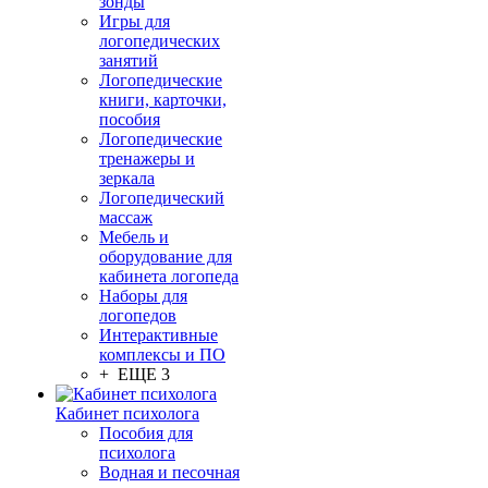
зонды
Игры для
логопедических
занятий
Логопедические
книги, карточки,
пособия
Логопедические
тренажеры и
зеркала
Логопедический
массаж
Мебель и
оборудование для
кабинета логопеда
Наборы для
логопедов
Интерактивные
комплексы и ПО
+ ЕЩЕ 3
Кабинет психолога
Пособия для
психолога
Водная и песочная