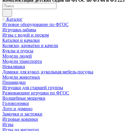
Ко
мплектация детских садов по ФГОC по ФЗ 44 и ФЗ 223
Каталог
Игровое оборудование по ФГОС
Игрушки-забавы
Игры с водой и песком
Каталки и качалки
Коляски, кроватки и качели
Куклы и пупсы
Модели людей
Модели транспорта
Неваляшки
Домики для кукол, кукольная мебель,посудка
Модели животных
Пирамидки
Игрушки для старшей группы
Развивающие игрушки по ФГОС
Волшебные мешочки
Головоломки
Лото и домино
Замочки и застежки
Игровые коврики
Игры
Игры на магнитах