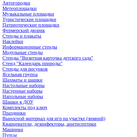
Автогородки
Метеоплощадки
Музыкальные площадки
Туристические площадки
Патриотические площадки
Фермерский дворик
Стенды и плакаты
Наклейки
Информационные стенды
Модульные стенды
Стенды "Визитная карточка детского сада"
Стенд "Календарь природы"
Стенды для рисунков
Ясельная группа
Шахматы и шашки
Настольные наборы
Настенные наборы
Напольные наборы
Шашки в ДОУ
Комплекты под ключ
Праздники
Выносной материал для игр на участке (зимний)
Кварцеватели, дезинфекторы, анитисептики
Машинки
Пупсы