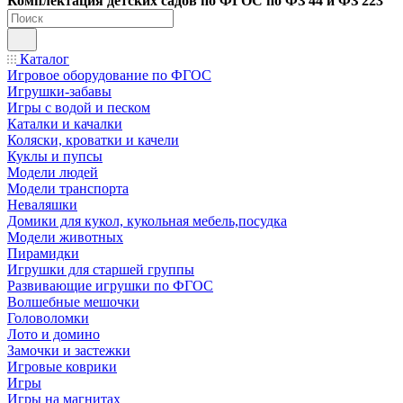
Ко
мплектация детских садов по ФГОC по ФЗ 44 и ФЗ 223
Каталог
Игровое оборудование по ФГОС
Игрушки-забавы
Игры с водой и песком
Каталки и качалки
Коляски, кроватки и качели
Куклы и пупсы
Модели людей
Модели транспорта
Неваляшки
Домики для кукол, кукольная мебель,посудка
Модели животных
Пирамидки
Игрушки для старшей группы
Развивающие игрушки по ФГОС
Волшебные мешочки
Головоломки
Лото и домино
Замочки и застежки
Игровые коврики
Игры
Игры на магнитах