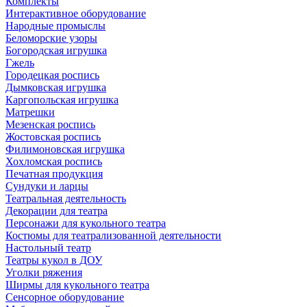
Комплекты
Интерактивное оборудование
Народные промыслы
Беломорские узоры
Богородская игрушка
Гжель
Городецкая роспись
Дымковская игрушка
Каргопольская игрушка
Матрешки
Мезенская роспись
Жостовская роспись
Филимоновская игрушка
Хохломская роспись
Печатная продукция
Сундуки и ларцы
Театральная деятельность
Декорации для театра
Персонажи для кукольного театра
Костюмы для театрализованной деятельности
Настольный театр
Театры кукол в ДОУ
Уголки ряжения
Ширмы для кукольного театра
Сенсорное оборудование