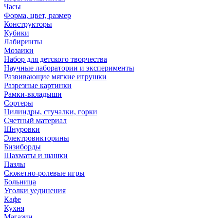
Часы
Форма, цвет, размер
Конструкторы
Кубики
Лабиринты
Мозаики
Набор для детского творчества
Научные лаборатории и эксперименты
Развивающие мягкие игрушки
Разрезные картинки
Рамки-вкладыши
Сортеры
Цилиндры, стучалки, горки
Счетный материал
Шнуровки
Электровикторины
Бизиборды
Шахматы и шашки
Пазлы
Сюжетно-ролевые игры
Больница
Уголки уединения
Кафе
Кухня
Магазин