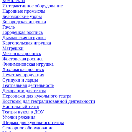
Комплекты
Интерактивное оборудование
Народные промыслы
Беломорские узоры
Богородская игрушка
Гжель
Городецкая роспись
Дымковская игрушка
Каргопольская игрушка
Матрешки
Мезенская роспись
Жостовская роспись
Филимоновская игрушка
Хохломская роспись
Печатная продукция
Сундуки и ларцы
Театральная деятельность
Декорации для театра
Персонажи для кукольного театра
Костюмы для театрализованной деятельности
Настольный театр
Театры кукол в ДОУ
Уголки ряжения
Ширмы для кукольного театра
Сенсорное оборудование