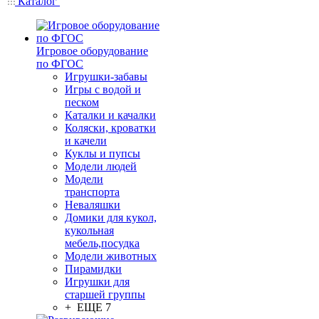
Каталог
Игровое оборудование
по ФГОС
Игрушки-забавы
Игры с водой и
песком
Каталки и качалки
Коляски, кроватки
и качели
Куклы и пупсы
Модели людей
Модели
транспорта
Неваляшки
Домики для кукол,
кукольная
мебель,посудка
Модели животных
Пирамидки
Игрушки для
старшей группы
+ ЕЩЕ 7