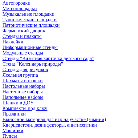
Автогородки
Метеоплощадки
Музыкальные площадки
Туристические площадки
Патриотические площадки
Фермерский дворик
Стенды и плакаты
Наклейки
Информационные стенды
Модульные стенды
Стенды "Визитная карточка детского сада"
Стенд "Календарь природы"
Стенды для рисунков
Ясельная группа
Шахматы и шашки
Настольные наборы
Настенные наборы
Напольные наборы
Шашки в ДОУ
Комплекты под ключ
Праздники
Выносной материал для игр на участке (зимний)
Кварцеватели, дезинфекторы, анитисептики
Машинки
Пупсы