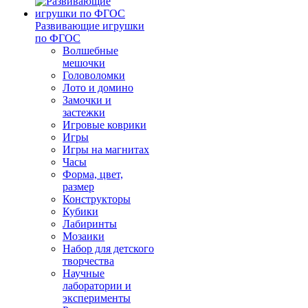
Развивающие игрушки
по ФГОС
Волшебные
мешочки
Головоломки
Лото и домино
Замочки и
застежки
Игровые коврики
Игры
Игры на магнитах
Часы
Форма, цвет,
размер
Конструкторы
Кубики
Лабиринты
Мозаики
Набор для детского
творчества
Научные
лаборатории и
эксперименты