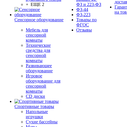
доста
+ ЕЩЕ 2
ФЗ и 223-ФЗ
Гаран
ФЗ-44
на тов
ФЗ-223
Сенсорное оборудование
Товары по
ФГОС
Мебель для
Отзывы
сенсорной
комнаты
Технические
средства для
сенсорной
комнаты
Развивающее
оборудование
Игровое
оборудование для
сенсорной
комнаты
CD диски
Спортивные товары
Напольные
игрушки
Сухие бассейны
Маты