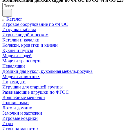
Ко
мплектация детских садов по ФГОC по ФЗ 44 и ФЗ 223
Каталог
Игровое оборудование по ФГОС
Игрушки-забавы
Игры с водой и песком
Каталки и качалки
Коляски, кроватки и качели
Куклы и пупсы
Модели людей
Модели транспорта
Неваляшки
Домики для кукол, кукольная мебель,посудка
Модели животных
Пирамидки
Игрушки для старшей группы
Развивающие игрушки по ФГОС
Волшебные мешочки
Головоломки
Лото и домино
Замочки и застежки
Игровые коврики
Игры
Игры на магнитах