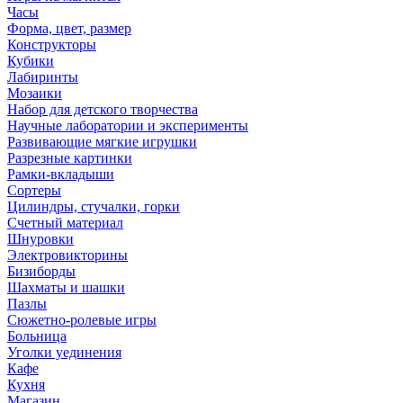
Часы
Форма, цвет, размер
Конструкторы
Кубики
Лабиринты
Мозаики
Набор для детского творчества
Научные лаборатории и эксперименты
Развивающие мягкие игрушки
Разрезные картинки
Рамки-вкладыши
Сортеры
Цилиндры, стучалки, горки
Счетный материал
Шнуровки
Электровикторины
Бизиборды
Шахматы и шашки
Пазлы
Сюжетно-ролевые игры
Больница
Уголки уединения
Кафе
Кухня
Магазин