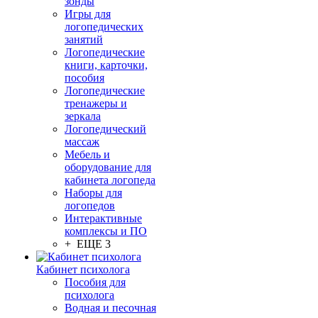
зонды
Игры для
логопедических
занятий
Логопедические
книги, карточки,
пособия
Логопедические
тренажеры и
зеркала
Логопедический
массаж
Мебель и
оборудование для
кабинета логопеда
Наборы для
логопедов
Интерактивные
комплексы и ПО
+ ЕЩЕ 3
Кабинет психолога
Пособия для
психолога
Водная и песочная