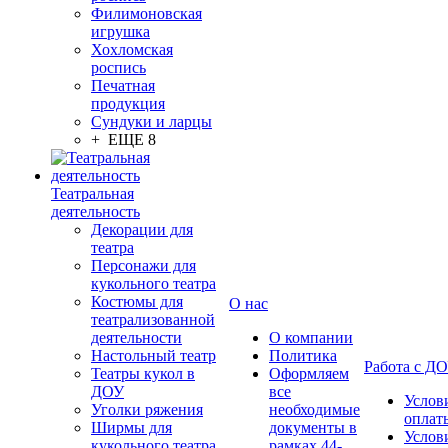
Филимоновская
игрушка
Хохломская
роспись
Печатная
продукция
Сундуки и ларцы
+ ЕЩЕ 8
Театральная
деятельность
Декорации для
театра
Персонажи для
кукольного театра
Костюмы для
О нас
театрализованной
деятельности
О компании
Настольный театр
Политика
Работа с Д
Театры кукол в
Оформляем
ДОУ
все
Услов
Уголки ряжения
необходимые
оплат
Ширмы для
документы в
Услов
кукольного театра
рамках 44-