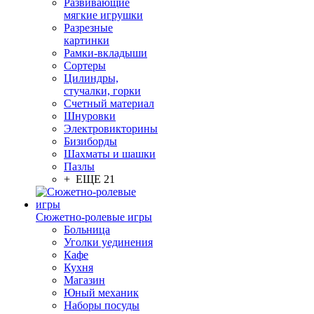
Развивающие
мягкие игрушки
Разрезные
картинки
Рамки-вкладыши
Сортеры
Цилиндры,
стучалки, горки
Счетный материал
Шнуровки
Электровикторины
Бизиборды
Шахматы и шашки
Пазлы
+ ЕЩЕ 21
Сюжетно-ролевые игры
Больница
Уголки уединения
Кафе
Кухня
Магазин
Юный механик
Наборы посуды