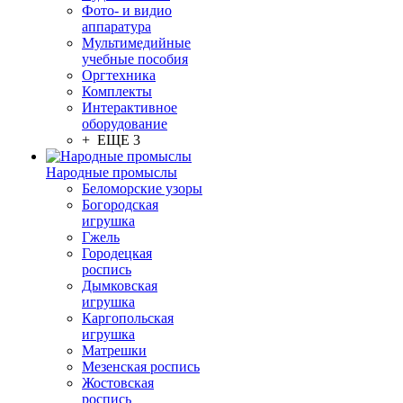
Фото- и видио
аппаратура
Мультимедийные
учебные пособия
Оргтехника
Комплекты
Интерактивное
оборудование
+ ЕЩЕ 3
Народные промыслы
Беломорские узоры
Богородская
игрушка
Гжель
Городецкая
роспись
Дымковская
игрушка
Каргопольская
игрушка
Матрешки
Мезенская роспись
Жостовская
роспись