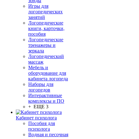
зонды
Игры для
логопедических
занятий
Логопедические
книги, карточки,
пособия
Логопедические
тренажеры и
зеркала
Логопедический
массаж
Мебель и
оборудование для
кабинета логопеда
Наборы для
логопедов
Интерактивные
комплексы и ПО
+ ЕЩЕ 3
Кабинет психолога
Пособия для
психолога
Водная и песочная