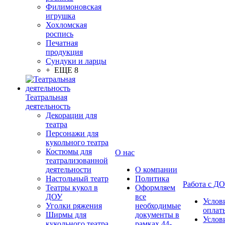
Филимоновская
игрушка
Хохломская
роспись
Печатная
продукция
Сундуки и ларцы
+ ЕЩЕ 8
Театральная
деятельность
Декорации для
театра
Персонажи для
кукольного театра
Костюмы для
О нас
театрализованной
деятельности
О компании
Настольный театр
Политика
Работа с Д
Театры кукол в
Оформляем
ДОУ
все
Услов
Уголки ряжения
необходимые
оплат
Ширмы для
документы в
Услов
кукольного театра
рамках 44-