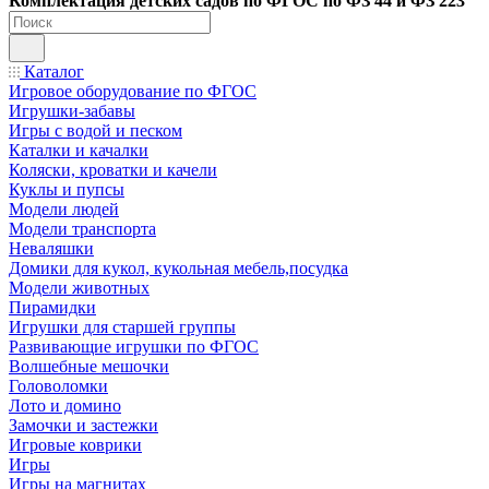
Ко
мплектация детских садов по ФГОC по ФЗ 44 и ФЗ 223
Каталог
Игровое оборудование по ФГОС
Игрушки-забавы
Игры с водой и песком
Каталки и качалки
Коляски, кроватки и качели
Куклы и пупсы
Модели людей
Модели транспорта
Неваляшки
Домики для кукол, кукольная мебель,посудка
Модели животных
Пирамидки
Игрушки для старшей группы
Развивающие игрушки по ФГОС
Волшебные мешочки
Головоломки
Лото и домино
Замочки и застежки
Игровые коврики
Игры
Игры на магнитах