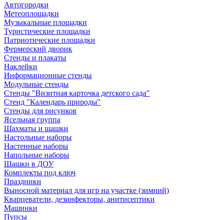
Автогородки
Метеоплощадки
Музыкальные площадки
Туристические площадки
Патриотические площадки
Фермерский дворик
Стенды и плакаты
Наклейки
Информационные стенды
Модульные стенды
Стенды "Визитная карточка детского сада"
Стенд "Календарь природы"
Стенды для рисунков
Ясельная группа
Шахматы и шашки
Настольные наборы
Настенные наборы
Напольные наборы
Шашки в ДОУ
Комплекты под ключ
Праздники
Выносной материал для игр на участке (зимний)
Кварцеватели, дезинфекторы, анитисептики
Машинки
Пупсы