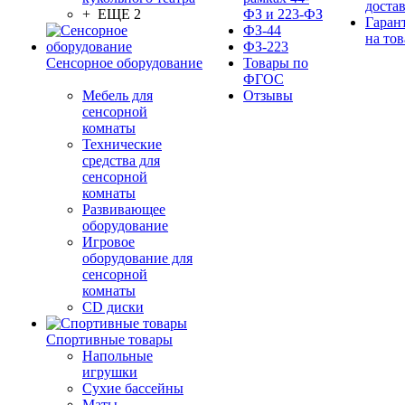
доста
+ ЕЩЕ 2
ФЗ и 223-ФЗ
Гаран
ФЗ-44
на тов
ФЗ-223
Сенсорное оборудование
Товары по
ФГОС
Мебель для
Отзывы
сенсорной
комнаты
Технические
средства для
сенсорной
комнаты
Развивающее
оборудование
Игровое
оборудование для
сенсорной
комнаты
CD диски
Спортивные товары
Напольные
игрушки
Сухие бассейны
Маты