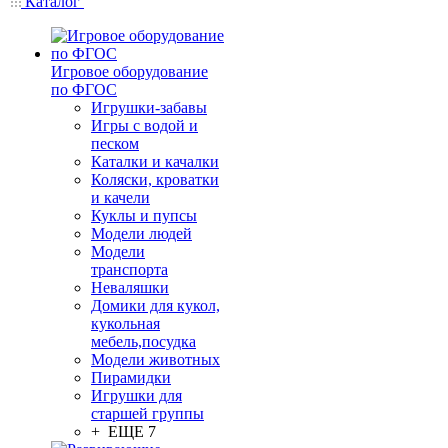
Каталог
Игровое оборудование
по ФГОС
Игрушки-забавы
Игры с водой и
песком
Каталки и качалки
Коляски, кроватки
и качели
Куклы и пупсы
Модели людей
Модели
транспорта
Неваляшки
Домики для кукол,
кукольная
мебель,посудка
Модели животных
Пирамидки
Игрушки для
старшей группы
+ ЕЩЕ 7