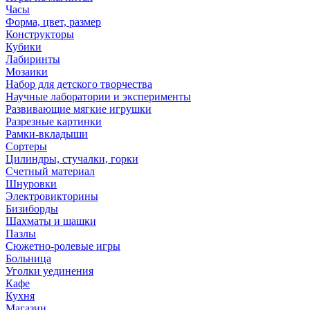
Часы
Форма, цвет, размер
Конструкторы
Кубики
Лабиринты
Мозаики
Набор для детского творчества
Научные лаборатории и эксперименты
Развивающие мягкие игрушки
Разрезные картинки
Рамки-вкладыши
Сортеры
Цилиндры, стучалки, горки
Счетный материал
Шнуровки
Электровикторины
Бизиборды
Шахматы и шашки
Пазлы
Сюжетно-ролевые игры
Больница
Уголки уединения
Кафе
Кухня
Магазин