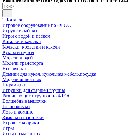
Ко
мплектация детских садов по ФГОC по ФЗ 44 и ФЗ 223
Каталог
Игровое оборудование по ФГОС
Игрушки-забавы
Игры с водой и песком
Каталки и качалки
Коляски, кроватки и качели
Куклы и пупсы
Модели людей
Модели транспорта
Неваляшки
Домики для кукол, кукольная мебель,посудка
Модели животных
Пирамидки
Игрушки для старшей группы
Развивающие игрушки по ФГОС
Волшебные мешочки
Головоломки
Лото и домино
Замочки и застежки
Игровые коврики
Игры
Игры на магнитах