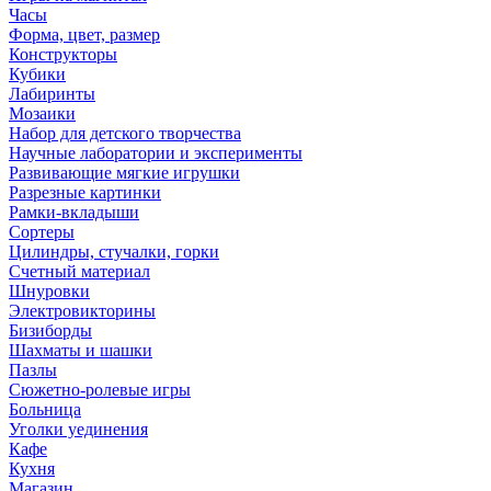
Часы
Форма, цвет, размер
Конструкторы
Кубики
Лабиринты
Мозаики
Набор для детского творчества
Научные лаборатории и эксперименты
Развивающие мягкие игрушки
Разрезные картинки
Рамки-вкладыши
Сортеры
Цилиндры, стучалки, горки
Счетный материал
Шнуровки
Электровикторины
Бизиборды
Шахматы и шашки
Пазлы
Сюжетно-ролевые игры
Больница
Уголки уединения
Кафе
Кухня
Магазин