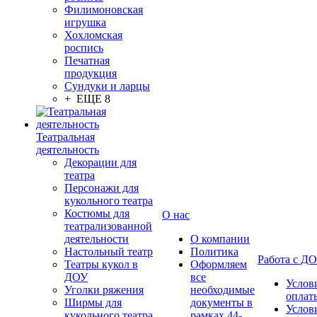
Филимоновская
игрушка
Хохломская
роспись
Печатная
продукция
Сундуки и ларцы
+ ЕЩЕ 8
Театральная
деятельность
Декорации для
театра
Персонажи для
кукольного театра
Костюмы для
О нас
театрализованной
деятельности
О компании
Настольный театр
Политика
Работа с Д
Театры кукол в
Оформляем
ДОУ
все
Услов
Уголки ряжения
необходимые
оплат
Ширмы для
документы в
Услов
кукольного театра
рамках 44-