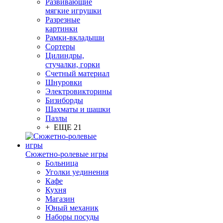
Развивающие
мягкие игрушки
Разрезные
картинки
Рамки-вкладыши
Сортеры
Цилиндры,
стучалки, горки
Счетный материал
Шнуровки
Электровикторины
Бизиборды
Шахматы и шашки
Пазлы
+ ЕЩЕ 21
Сюжетно-ролевые игры
Больница
Уголки уединения
Кафе
Кухня
Магазин
Юный механик
Наборы посуды