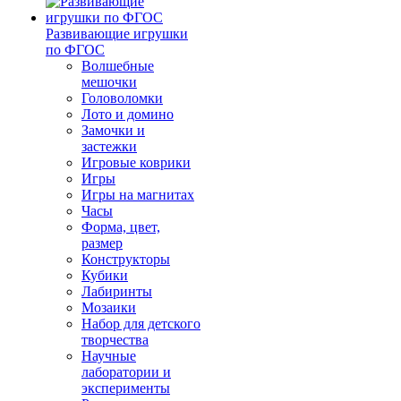
Развивающие игрушки
по ФГОС
Волшебные
мешочки
Головоломки
Лото и домино
Замочки и
застежки
Игровые коврики
Игры
Игры на магнитах
Часы
Форма, цвет,
размер
Конструкторы
Кубики
Лабиринты
Мозаики
Набор для детского
творчества
Научные
лаборатории и
эксперименты