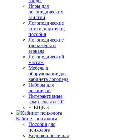
зонды
Игры для
логопедических
занятий
Логопедические
книги, карточки,
пособия
Логопедические
тренажеры и
зеркала
Логопедический
массаж
Мебель и
оборудование для
кабинета логопеда
Наборы для
логопедов
Интерактивные
комплексы и ПО
+ ЕЩЕ 3
Кабинет психолога
Пособия для
психолога
Водная и песочная