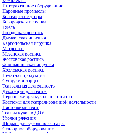
Комплекты
Интерактивное оборудование
Народные промыслы
Беломорские узоры
Богородская игрушка
Гжель
Городецкая роспись
Дымковская игрушка
Каргопольская игрушка
Матрешки
Мезенская роспись
Жостовская роспись
Филимоновская игрушка
Хохломская роспись
Печатная продукция
Сундуки и ларцы
Театральная деятельность
Декорации для театра
Персонажи для кукольного театра
Костюмы для театрализованной деятельности
Настольный театр
Театры кукол в ДОУ
Уголки ряжения
Ширмы для кукольного театра
Сенсорное оборудование