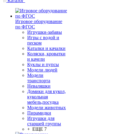
Каталог
Игровое оборудование
по ФГОС
Игрушки-забавы
Игры с водой и
песком
Каталки и качалки
Коляски, кроватки
и качели
Куклы и пупсы
Модели людей
Модели
транспорта
Неваляшки
Домики для кукол,
кукольная
мебель,посудка
Модели животных
Пирамидки
Игрушки для
старшей группы
+ ЕЩЕ 7