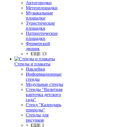
Автогородки
Метеоплощадки
Музыкальные
площадки
Туристические
площадки
Патриотические
площадки
Фермерский
дворик
+ ЕЩЕ 13
Стенды и плакаты
Наклейки
Информационные
стенды
Модульные стенды
Стенды "Визитная
карточка детского
сада"
Стенд "Календарь
природы"
Стенды для
рисунков
+ ЕЩЕ 1