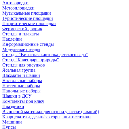
Автогородки
Метеоплощадки
Музыкальные площадки
Туристические площадки
Патриотические площадки
Фермерский дворик
Стенды и плакаты
Наклейки
Информационные стенды
Модульные стенды
Стенды "Визитная карточка детского сада"
Стенд "Календарь природы"
Стенды для рисунков
Ясельная группа
Шахматы и шашки
Настольные наборы
Настенные наборы
Напольные наборы
Шашки в ДОУ
Комплекты под ключ
Праздники
Выносной материал для игр на участке (зимний)
Кварцеватели, дезинфекторы, анитисептики
Машинки
Пупсы