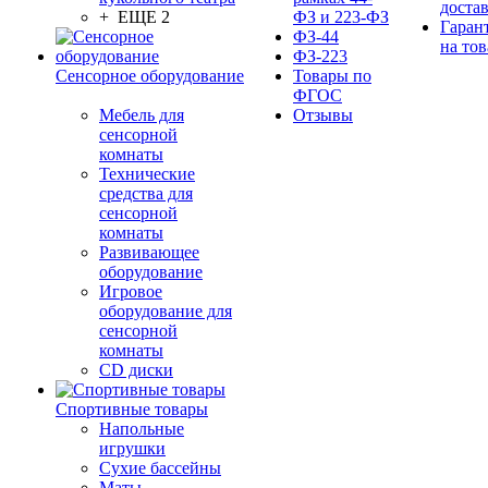
доста
+ ЕЩЕ 2
ФЗ и 223-ФЗ
Гаран
ФЗ-44
на тов
ФЗ-223
Сенсорное оборудование
Товары по
ФГОС
Мебель для
Отзывы
сенсорной
комнаты
Технические
средства для
сенсорной
комнаты
Развивающее
оборудование
Игровое
оборудование для
сенсорной
комнаты
CD диски
Спортивные товары
Напольные
игрушки
Сухие бассейны
Маты