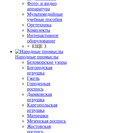
Фото- и видио
аппаратура
Мультимедийные
учебные пособия
Оргтехника
Комплекты
Интерактивное
оборудование
+ ЕЩЕ 3
Народные промыслы
Беломорские узоры
Богородская
игрушка
Гжель
Городецкая
роспись
Дымковская
игрушка
Каргопольская
игрушка
Матрешки
Мезенская роспись
Жостовская
роспись