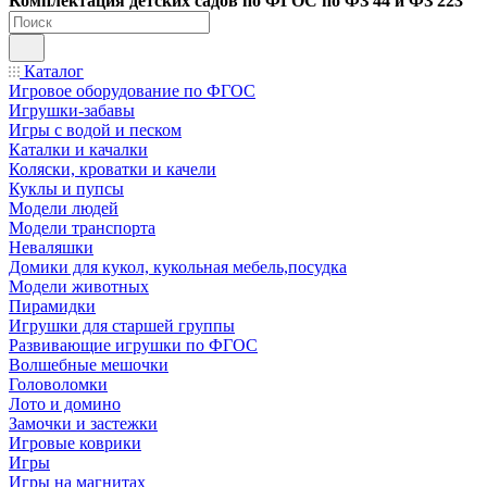
Ко
мплектация детских садов по ФГОC по ФЗ 44 и ФЗ 223
Каталог
Игровое оборудование по ФГОС
Игрушки-забавы
Игры с водой и песком
Каталки и качалки
Коляски, кроватки и качели
Куклы и пупсы
Модели людей
Модели транспорта
Неваляшки
Домики для кукол, кукольная мебель,посудка
Модели животных
Пирамидки
Игрушки для старшей группы
Развивающие игрушки по ФГОС
Волшебные мешочки
Головоломки
Лото и домино
Замочки и застежки
Игровые коврики
Игры
Игры на магнитах