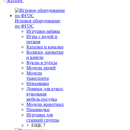
Каталог
Игровое оборудование
по ФГОС
Игрушки-забавы
Игры с водой и
песком
Каталки и качалки
Коляски, кроватки
и качели
Куклы и пупсы
Модели людей
Модели
транспорта
Неваляшки
Домики для кукол,
кукольная
мебель,посудка
Модели животных
Пирамидки
Игрушки для
старшей группы
+ ЕЩЕ 7