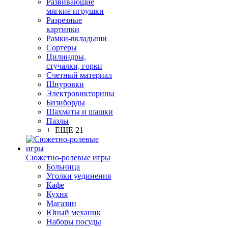
Развивающие
мягкие игрушки
Разрезные
картинки
Рамки-вкладыши
Сортеры
Цилиндры,
стучалки, горки
Счетный материал
Шнуровки
Электровикторины
Бизиборды
Шахматы и шашки
Пазлы
+ ЕЩЕ 21
Сюжетно-ролевые игры
Больница
Уголки уединения
Кафе
Кухня
Магазин
Юный механик
Наборы посуды