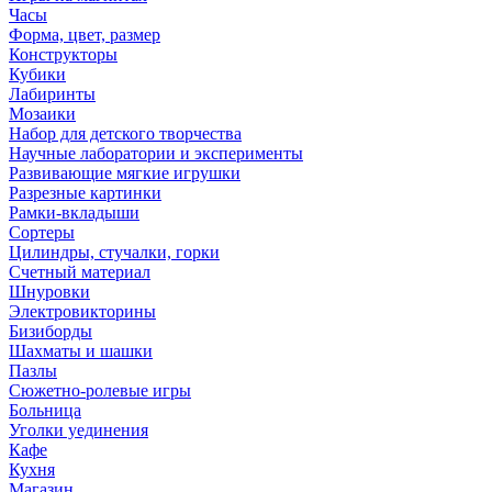
Часы
Форма, цвет, размер
Конструкторы
Кубики
Лабиринты
Мозаики
Набор для детского творчества
Научные лаборатории и эксперименты
Развивающие мягкие игрушки
Разрезные картинки
Рамки-вкладыши
Сортеры
Цилиндры, стучалки, горки
Счетный материал
Шнуровки
Электровикторины
Бизиборды
Шахматы и шашки
Пазлы
Сюжетно-ролевые игры
Больница
Уголки уединения
Кафе
Кухня
Магазин