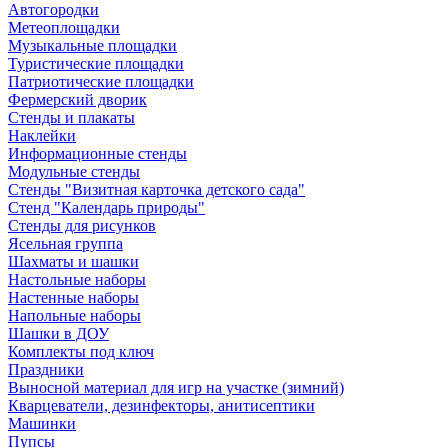
Автогородки
Метеоплощадки
Музыкальные площадки
Туристические площадки
Патриотические площадки
Фермерский дворик
Стенды и плакаты
Наклейки
Информационные стенды
Модульные стенды
Стенды "Визитная карточка детского сада"
Стенд "Календарь природы"
Стенды для рисунков
Ясельная группа
Шахматы и шашки
Настольные наборы
Настенные наборы
Напольные наборы
Шашки в ДОУ
Комплекты под ключ
Праздники
Выносной материал для игр на участке (зимний)
Кварцеватели, дезинфекторы, анитисептики
Машинки
Пупсы