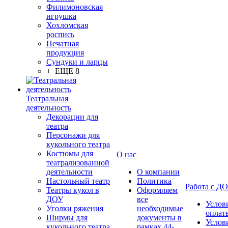
Филимоновская
игрушка
Хохломская
роспись
Печатная
продукция
Сундуки и ларцы
+ ЕЩЕ 8
Театральная
деятельность
Декорации для
театра
Персонажи для
кукольного театра
Костюмы для
О нас
театрализованной
деятельности
О компании
Настольный театр
Политика
Работа с Д
Театры кукол в
Оформляем
ДОУ
все
Услов
Уголки ряжения
необходимые
оплат
Ширмы для
документы в
Услов
кукольного театра
рамках 44-