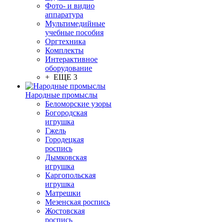
Фото- и видио
аппаратура
Мультимедийные
учебные пособия
Оргтехника
Комплекты
Интерактивное
оборудование
+ ЕЩЕ 3
Народные промыслы
Беломорские узоры
Богородская
игрушка
Гжель
Городецкая
роспись
Дымковская
игрушка
Каргопольская
игрушка
Матрешки
Мезенская роспись
Жостовская
роспись