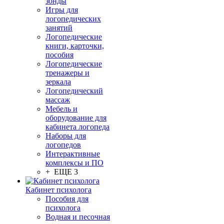
зонды
Игры для
логопедических
занятий
Логопедические
книги, карточки,
пособия
Логопедические
тренажеры и
зеркала
Логопедический
массаж
Мебель и
оборудование для
кабинета логопеда
Наборы для
логопедов
Интерактивные
комплексы и ПО
+ ЕЩЕ 3
Кабинет психолога
Пособия для
психолога
Водная и песочная