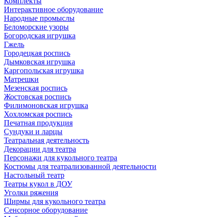
Комплекты
Интерактивное оборудование
Народные промыслы
Беломорские узоры
Богородская игрушка
Гжель
Городецкая роспись
Дымковская игрушка
Каргопольская игрушка
Матрешки
Мезенская роспись
Жостовская роспись
Филимоновская игрушка
Хохломская роспись
Печатная продукция
Сундуки и ларцы
Театральная деятельность
Декорации для театра
Персонажи для кукольного театра
Костюмы для театрализованной деятельности
Настольный театр
Театры кукол в ДОУ
Уголки ряжения
Ширмы для кукольного театра
Сенсорное оборудование