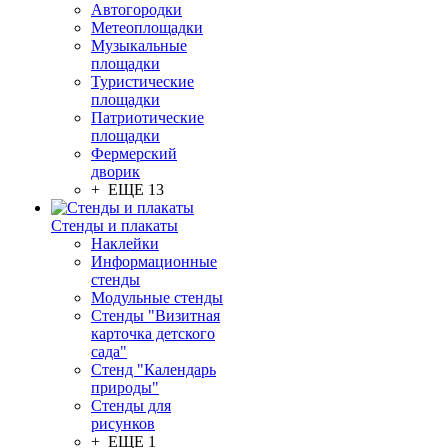
Автогородки
Метеоплощадки
Музыкальные
площадки
Туристические
площадки
Патриотические
площадки
Фермерский
дворик
+ ЕЩЕ 13
Стенды и плакаты
Наклейки
Информационные
стенды
Модульные стенды
Стенды "Визитная
карточка детского
сада"
Стенд "Календарь
природы"
Стенды для
рисунков
+ ЕЩЕ 1