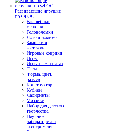
Развивающие игрушки
по ФГОС
Волшебные
мешочки
Головоломки
Лото и домино
Замочки и
застежки
Игровые коврики
Игры
Игры на магнитах
Часы
Форма, цвет,
размер
Конструкторы
Кубики
Лабиринты
Мозаики
Набор для детского
творчества
Научные
лаборатории и
эксперименты