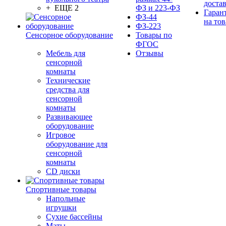
доста
+ ЕЩЕ 2
ФЗ и 223-ФЗ
Гаран
ФЗ-44
на тов
ФЗ-223
Сенсорное оборудование
Товары по
ФГОС
Мебель для
Отзывы
сенсорной
комнаты
Технические
средства для
сенсорной
комнаты
Развивающее
оборудование
Игровое
оборудование для
сенсорной
комнаты
CD диски
Спортивные товары
Напольные
игрушки
Сухие бассейны
Маты