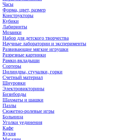
Часы
Форма, цвет, размер
Конструкторы
Кубики
Лабиринты
Мозаики
Набор для детского творчества
Научные лаборатории и эксперименты
Развивающие мягкие игрушки
Разрезные картинки
Рамки-вкладыши
Сортеры
Цилиндры, стучалки, горки
Счетный материал
Шнуровки
Электровикторины
Бизиборды
Шахматы и шашки
Пазлы
Сюжетно-ролевые игры
Больница
Уголки уединения
Кафе
Кухня
Магазин