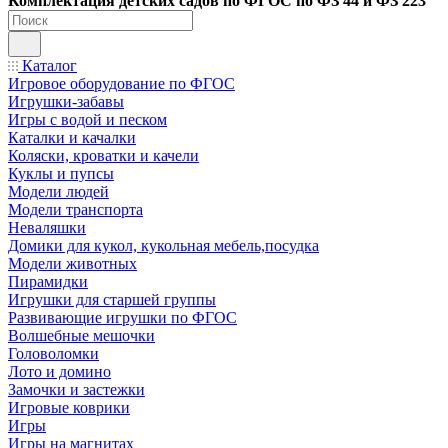
Ко
мплектация детских садов по ФГОC по ФЗ 44 и ФЗ 223
Каталог
Игровое оборудование по ФГОС
Игрушки-забавы
Игры с водой и песком
Каталки и качалки
Коляски, кроватки и качели
Куклы и пупсы
Модели людей
Модели транспорта
Неваляшки
Домики для кукол, кукольная мебель,посудка
Модели животных
Пирамидки
Игрушки для старшей группы
Развивающие игрушки по ФГОС
Волшебные мешочки
Головоломки
Лото и домино
Замочки и застежки
Игровые коврики
Игры
Игры на магнитах