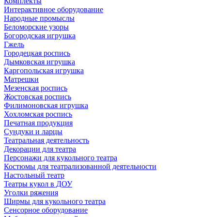
Комплекты
Интерактивное оборудование
Народные промыслы
Беломорские узоры
Богородская игрушка
Гжель
Городецкая роспись
Дымковская игрушка
Каргопольская игрушка
Матрешки
Мезенская роспись
Жостовская роспись
Филимоновская игрушка
Хохломская роспись
Печатная продукция
Сундуки и ларцы
Театральная деятельность
Декорации для театра
Персонажи для кукольного театра
Костюмы для театрализованной деятельности
Настольный театр
Театры кукол в ДОУ
Уголки ряжения
Ширмы для кукольного театра
Сенсорное оборудование