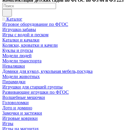
Ко
мплектация детских садов по ФГОC по ФЗ 44 и ФЗ 223
Каталог
Игровое оборудование по ФГОС
Игрушки-забавы
Игры с водой и песком
Каталки и качалки
Коляски, кроватки и качели
Куклы и пупсы
Модели людей
Модели транспорта
Неваляшки
Домики для кукол, кукольная мебель,посудка
Модели животных
Пирамидки
Игрушки для старшей группы
Развивающие игрушки по ФГОС
Волшебные мешочки
Головоломки
Лото и домино
Замочки и застежки
Игровые коврики
Игры
Игры на магнитах