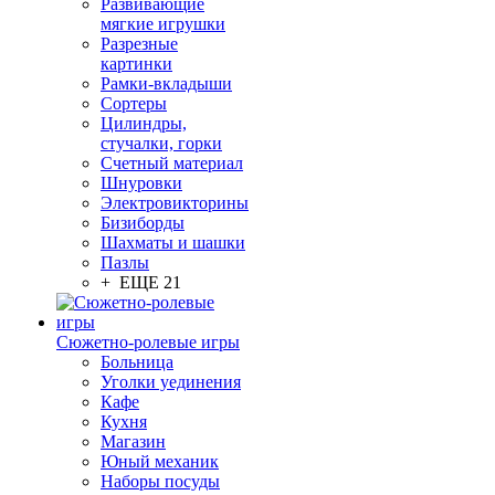
Развивающие
мягкие игрушки
Разрезные
картинки
Рамки-вкладыши
Сортеры
Цилиндры,
стучалки, горки
Счетный материал
Шнуровки
Электровикторины
Бизиборды
Шахматы и шашки
Пазлы
+ ЕЩЕ 21
Сюжетно-ролевые игры
Больница
Уголки уединения
Кафе
Кухня
Магазин
Юный механик
Наборы посуды