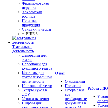
Филимоновская
игрушка
Хохломская
роспись
Печатная
продукция
Сундуки и ларцы
+ ЕЩЕ 8
Театральная
деятельность
Декорации для
театра
Персонажи для
кукольного театра
Костюмы для
О нас
театрализованной
деятельности
О компании
Настольный театр
Политика
Работа с Д
Театры кукол в
Оформляем
ДОУ
все
Услов
Уголки ряжения
необходимые
оплат
Ширмы для
документы в
Услов
кукольного театра
рамках 44-