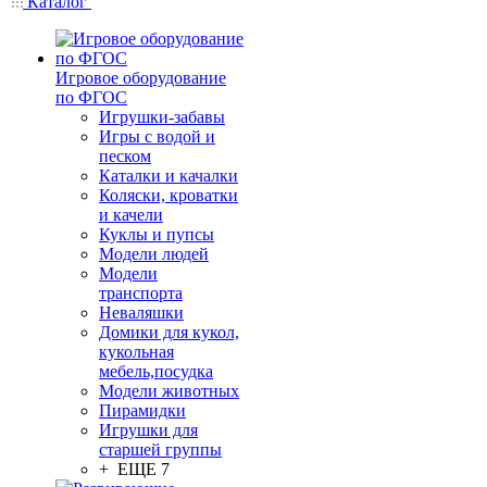
Каталог
Игровое оборудование
по ФГОС
Игрушки-забавы
Игры с водой и
песком
Каталки и качалки
Коляски, кроватки
и качели
Куклы и пупсы
Модели людей
Модели
транспорта
Неваляшки
Домики для кукол,
кукольная
мебель,посудка
Модели животных
Пирамидки
Игрушки для
старшей группы
+ ЕЩЕ 7