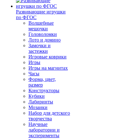
Развивающие игрушки
по ФГОС
Волшебные
мешочки
Головоломки
Лото и домино
Замочки и
застежки
Игровые коврики
Игры
Игры на магнитах
Часы
Форма, цвет,
размер
Конструкторы
Кубики
Лабиринты
Мозаики
Набор для детского
творчества
Научные
лаборатории и
эксперименты