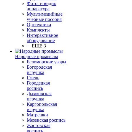
Фото- и видио
аппаратура
Мультимедийные
учебные пособия
Оргтехника
Комплекты
Интерактивное
оборудование
+ ЕЩЕ 3
Народные промыслы
Беломорские узоры
Богородская
игрушка
Гжель
Городецкая
роспись
Дымковская
игрушка
Каргопольская
игрушка
Матрешки
Мезенская роспись
Жостовская
роспись