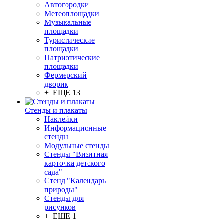
Автогородки
Метеоплощадки
Музыкальные
площадки
Туристические
площадки
Патриотические
площадки
Фермерский
дворик
+ ЕЩЕ 13
Стенды и плакаты
Наклейки
Информационные
стенды
Модульные стенды
Стенды "Визитная
карточка детского
сада"
Стенд "Календарь
природы"
Стенды для
рисунков
+ ЕЩЕ 1