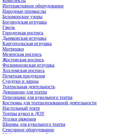
Комплекты
Интерактивное оборудование
Народные промыслы
Беломорские узоры
Богородская игрушка
Гжель
Городецкая роспись
Дымковская игрушка
Каргопольская игрушка
Матрешки
Мезенская роспись
Жостовская роспись
Филимоновская игрушка
Хохломская роспись
Печатная продукция
Сундуки и ларцы
Театральная деятельность
Декорации для театра
Персонажи для кукольного театра
Костюмы для театрализованной деятельности
Настольный театр
Театры кукол в ДОУ
Уголки ряжения
Ширмы для кукольного театра
Сенсорное оборудование