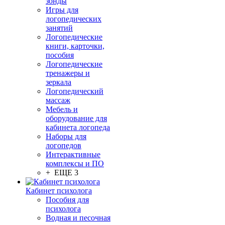
зонды
Игры для
логопедических
занятий
Логопедические
книги, карточки,
пособия
Логопедические
тренажеры и
зеркала
Логопедический
массаж
Мебель и
оборудование для
кабинета логопеда
Наборы для
логопедов
Интерактивные
комплексы и ПО
+ ЕЩЕ 3
Кабинет психолога
Пособия для
психолога
Водная и песочная