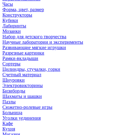
Часы
Форма, цвет, размер
Конструкторы
Кубики
Лабиринты
Мозаики
Набор для детского творчества
Научные лаборатории и эксперименты
Развивающие мягкие игрушки
Разрезные картинки
Рамки-вкладыши
Сортеры
Цилиндры, стучалки, горки
Счетный материал
Шнуровки
Электровикторины
Бизиборды
Шахматы и шашки
Пазлы
Сюжетно-ролевые игры
Больница
Уголки уединения
Кафе
Кухня
Магазин