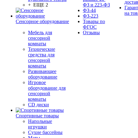
доста
+ ЕЩЕ 2
ФЗ и 223-ФЗ
Гаран
ФЗ-44
на тов
ФЗ-223
Сенсорное оборудование
Товары по
ФГОС
Мебель для
Отзывы
сенсорной
комнаты
Технические
средства для
сенсорной
комнаты
Развивающее
оборудование
Игровое
оборудование для
сенсорной
комнаты
CD диски
Спортивные товары
Напольные
игрушки
Сухие бассейны
Маты