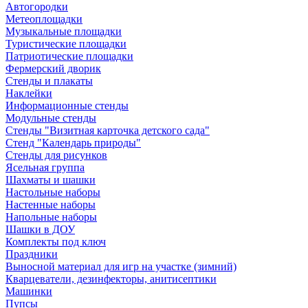
Автогородки
Метеоплощадки
Музыкальные площадки
Туристические площадки
Патриотические площадки
Фермерский дворик
Стенды и плакаты
Наклейки
Информационные стенды
Модульные стенды
Стенды "Визитная карточка детского сада"
Стенд "Календарь природы"
Стенды для рисунков
Ясельная группа
Шахматы и шашки
Настольные наборы
Настенные наборы
Напольные наборы
Шашки в ДОУ
Комплекты под ключ
Праздники
Выносной материал для игр на участке (зимний)
Кварцеватели, дезинфекторы, анитисептики
Машинки
Пупсы