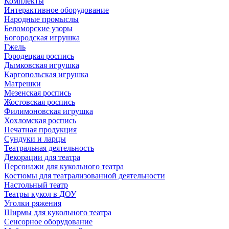
Комплекты
Интерактивное оборудование
Народные промыслы
Беломорские узоры
Богородская игрушка
Гжель
Городецкая роспись
Дымковская игрушка
Каргопольская игрушка
Матрешки
Мезенская роспись
Жостовская роспись
Филимоновская игрушка
Хохломская роспись
Печатная продукция
Сундуки и ларцы
Театральная деятельность
Декорации для театра
Персонажи для кукольного театра
Костюмы для театрализованной деятельности
Настольный театр
Театры кукол в ДОУ
Уголки ряжения
Ширмы для кукольного театра
Сенсорное оборудование