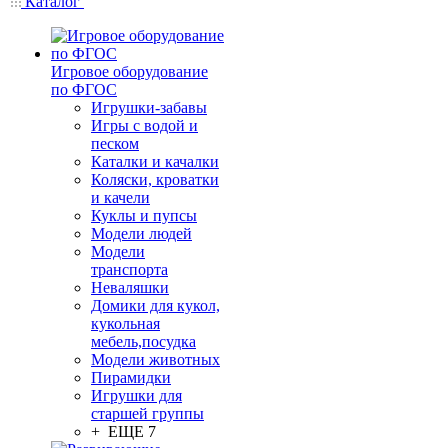
Каталог
Игровое оборудование
по ФГОС
Игрушки-забавы
Игры с водой и
песком
Каталки и качалки
Коляски, кроватки
и качели
Куклы и пупсы
Модели людей
Модели
транспорта
Неваляшки
Домики для кукол,
кукольная
мебель,посудка
Модели животных
Пирамидки
Игрушки для
старшей группы
+ ЕЩЕ 7