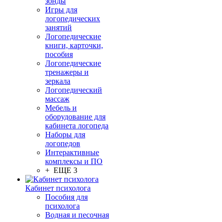
зонды
Игры для
логопедических
занятий
Логопедические
книги, карточки,
пособия
Логопедические
тренажеры и
зеркала
Логопедический
массаж
Мебель и
оборудование для
кабинета логопеда
Наборы для
логопедов
Интерактивные
комплексы и ПО
+ ЕЩЕ 3
Кабинет психолога
Пособия для
психолога
Водная и песочная