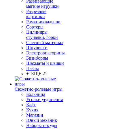
Развивающие
мягкие игрушки
Разрезные
картинки
Рамки-вкладыши
Сортеры
Цилиндры,
стучалки, горки
Счетный материал
Шнуровки
Электровикторины
Бизиборды
Шахматы и шашки
Пазлы
+ ЕЩЕ 21
Сюжетно-ролевые игры
Больница
Уголки уединения
Кафе
Кухня
Магазин
Юный механик
Наборы посуды