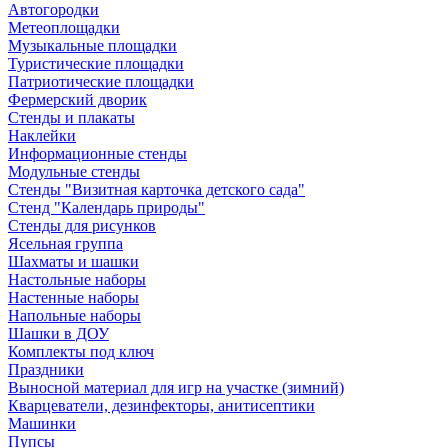
Автогородки
Метеоплощадки
Музыкальные площадки
Туристические площадки
Патриотические площадки
Фермерский дворик
Стенды и плакаты
Наклейки
Информационные стенды
Модульные стенды
Стенды "Визитная карточка детского сада"
Стенд "Календарь природы"
Стенды для рисунков
Ясельная группа
Шахматы и шашки
Настольные наборы
Настенные наборы
Напольные наборы
Шашки в ДОУ
Комплекты под ключ
Праздники
Выносной материал для игр на участке (зимний)
Кварцеватели, дезинфекторы, анитисептики
Машинки
Пупсы