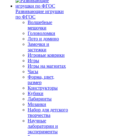
Развивающие игрушки
по ФГОС
Волшебные
мешочки
Головоломки
Лото и домино
Замочки и
застежки
Игровые коврики
Игры
Игры на магнитах
Часы
Форма, цвет,
размер
Конструкторы
Кубики
Лабиринты
Мозаики
Набор для детского
творчества
Научные
лаборатории и
эксперименты