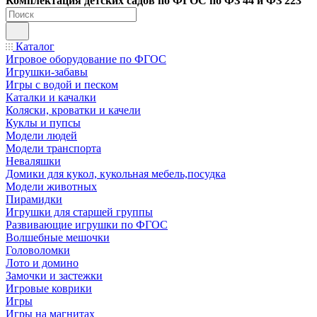
Ко
мплектация детских садов по ФГОC по ФЗ 44 и ФЗ 223
Каталог
Игровое оборудование по ФГОС
Игрушки-забавы
Игры с водой и песком
Каталки и качалки
Коляски, кроватки и качели
Куклы и пупсы
Модели людей
Модели транспорта
Неваляшки
Домики для кукол, кукольная мебель,посудка
Модели животных
Пирамидки
Игрушки для старшей группы
Развивающие игрушки по ФГОС
Волшебные мешочки
Головоломки
Лото и домино
Замочки и застежки
Игровые коврики
Игры
Игры на магнитах