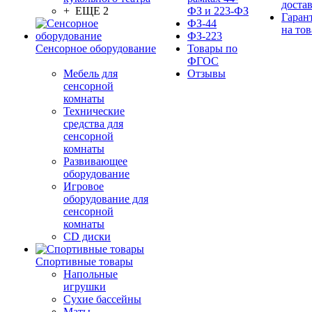
доста
+ ЕЩЕ 2
ФЗ и 223-ФЗ
Гаран
ФЗ-44
на тов
ФЗ-223
Сенсорное оборудование
Товары по
ФГОС
Мебель для
Отзывы
сенсорной
комнаты
Технические
средства для
сенсорной
комнаты
Развивающее
оборудование
Игровое
оборудование для
сенсорной
комнаты
CD диски
Спортивные товары
Напольные
игрушки
Сухие бассейны
Маты