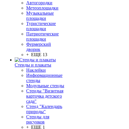
Автогородки
Метеоплощадки
Музыкальные
площадки
Туристические
площадки
Патриотические
площадки
Фермерский
дворик
+ ЕЩЕ 13
Стенды и плакаты
Наклейки
Информационные
стенды
Модульные стенды
Стенды "Визитная
карточка детского
сада"
Стенд "Календарь
природы"
Стенды для
рисунков
+ ЕЩЕ 1