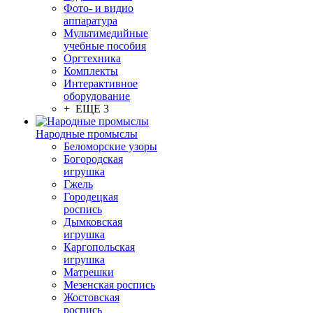
Фото- и видио
аппаратура
Мультимедийные
учебные пособия
Оргтехника
Комплекты
Интерактивное
оборудование
+ ЕЩЕ 3
Народные промыслы
Беломорские узоры
Богородская
игрушка
Гжель
Городецкая
роспись
Дымковская
игрушка
Каргопольская
игрушка
Матрешки
Мезенская роспись
Жостовская
роспись