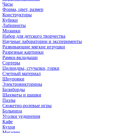
Часы
Форма, цвет, размер
Конструкторы
Кубики
Лабиринты
Мозаики
Набор для детского творчества
Научные лаборатории и эксперименты
Развивающие мягкие игрушки
Разрезные картинки
Рамки-вкладыши
Сортеры
Цилиндры, стучалки, горки
Счетный материал
Шнуровки
Электровикторины
Бизиборды
Шахматы и шашки
Пазлы
Сюжетно-ролевые игры
Больница
Уголки уединения
Кафе
Кухня
Магазин