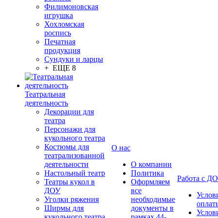
Филимоновская
игрушка
Хохломская
роспись
Печатная
продукция
Сундуки и ларцы
+ ЕЩЕ 8
Театральная
деятельность
Декорации для
театра
Персонажи для
кукольного театра
Костюмы для
О нас
театрализованной
деятельности
О компании
Настольный театр
Политика
Работа с Д
Театры кукол в
Оформляем
ДОУ
все
Услов
Уголки ряжения
необходимые
оплат
Ширмы для
документы в
Услов
кукольного театра
рамках 44-