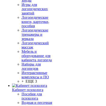
зонды
Игры для
логопедических
занятий
Логопедические
книги, карточки,
пособия
Логопедические
тренажеры и
зеркала
Логопедический
массаж
Мебель и
оборудование для
кабинета логопеда
Наборы для
логопедов
Интерактивные
комплексы и ПО
+ ЕЩЕ 3
Кабинет психолога
Пособия для
психолога
Водная и песочная