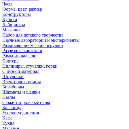
Часы
Форма, цвет, размер
Конструкторы
Кубики
Лабиринты
Мозаики
Набор для детского творчества
Научные лаборатории и эксперименты
Развивающие мягкие игрушки
Разрезные картинки
Рамки-вкладыши
Сортеры
Цилиндры, стучалки, горки
Счетный материал
Шнуровки
Электровикторины
Бизиборды
Шахматы и шашки
Пазлы
Сюжетно-ролевые игры
Больница
Уголки уединения
Кафе
Кухня
Магазин