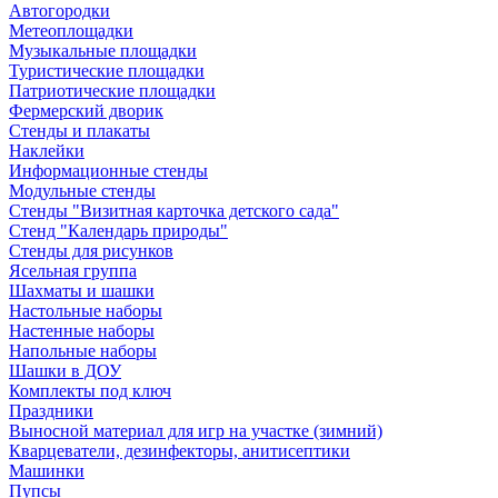
Автогородки
Метеоплощадки
Музыкальные площадки
Туристические площадки
Патриотические площадки
Фермерский дворик
Стенды и плакаты
Наклейки
Информационные стенды
Модульные стенды
Стенды "Визитная карточка детского сада"
Стенд "Календарь природы"
Стенды для рисунков
Ясельная группа
Шахматы и шашки
Настольные наборы
Настенные наборы
Напольные наборы
Шашки в ДОУ
Комплекты под ключ
Праздники
Выносной материал для игр на участке (зимний)
Кварцеватели, дезинфекторы, анитисептики
Машинки
Пупсы