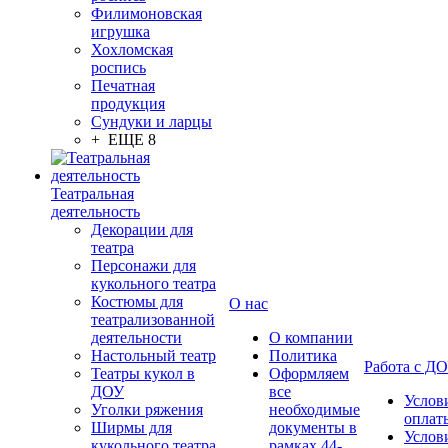
Филимоновская
игрушка
Хохломская
роспись
Печатная
продукция
Сундуки и ларцы
+ ЕЩЕ 8
Театральная
деятельность
Декорации для
театра
Персонажи для
кукольного театра
Костюмы для
О нас
театрализованной
деятельности
О компании
Настольный театр
Политика
Работа с Д
Театры кукол в
Оформляем
ДОУ
все
Услов
Уголки ряжения
необходимые
оплат
Ширмы для
документы в
Услов
кукольного театра
рамках 44-