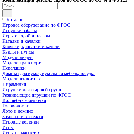
Ко
мплектация детских садов по ФГОC по ФЗ 44 и ФЗ 223
Каталог
Игровое оборудование по ФГОС
Игрушки-забавы
Игры с водой и песком
Каталки и качалки
Коляски, кроватки и качели
Куклы и пупсы
Модели людей
Модели транспорта
Неваляшки
Домики для кукол, кукольная мебель,посудка
Модели животных
Пирамидки
Игрушки для старшей группы
Развивающие игрушки по ФГОС
Волшебные мешочки
Головоломки
Лото и домино
Замочки и застежки
Игровые коврики
Игры
Игры на магнитах