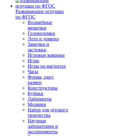
Развивающие игрушки
по ФГОС
Волшебные
мешочки
Головоломки
Лото и домино
Замочки и
застежки
Игровые коврики
Игры
Игры на магнитах
Часы
Форма, цвет,
размер
Конструкторы
Кубики
Лабиринты
Мозаики
Набор для детского
творчества
Научные
лаборатории и
эксперименты