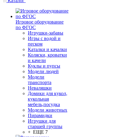
Каталог
Игровое оборудование
по ФГОС
Игрушки-забавы
Игры с водой и
песком
Каталки и качалки
Коляски, кроватки
и качели
Куклы и пупсы
Модели людей
Модели
транспорта
Неваляшки
Домики для кукол,
кукольная
мебель,посудка
Модели животных
Пирамидки
Игрушки для
старшей группы
+ ЕЩЕ 7