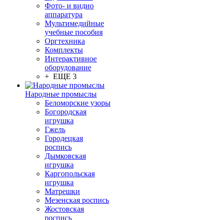
Фото- и видио
аппаратура
Мультимедийные
учебные пособия
Оргтехника
Комплекты
Интерактивное
оборудование
+ ЕЩЕ 3
Народные промыслы
Беломорские узоры
Богородская
игрушка
Гжель
Городецкая
роспись
Дымковская
игрушка
Каргопольская
игрушка
Матрешки
Мезенская роспись
Жостовская
роспись