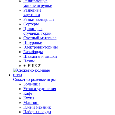
Развивающие
мягкие игрушки
Разрезные
картинки
Рамки-вкладыши
Сортеры
Цилиндры,
стучалки, горки
Счетный материал
Шнуровки
Электровикторины
Бизиборды
Шахматы и шашки
Пазлы
+ ЕЩЕ 21
Сюжетно-ролевые игры
Больница
Уголки уединения
Кафе
Кухня
Магазин
Юный механик
Наборы посуды