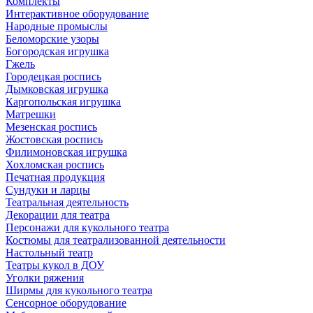
Комплекты
Интерактивное оборудование
Народные промыслы
Беломорские узоры
Богородская игрушка
Гжель
Городецкая роспись
Дымковская игрушка
Каргопольская игрушка
Матрешки
Мезенская роспись
Жостовская роспись
Филимоновская игрушка
Хохломская роспись
Печатная продукция
Сундуки и ларцы
Театральная деятельность
Декорации для театра
Персонажи для кукольного театра
Костюмы для театрализованной деятельности
Настольный театр
Театры кукол в ДОУ
Уголки ряжения
Ширмы для кукольного театра
Сенсорное оборудование