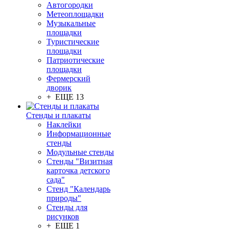
Автогородки
Метеоплощадки
Музыкальные
площадки
Туристические
площадки
Патриотические
площадки
Фермерский
дворик
+ ЕЩЕ 13
Стенды и плакаты
Наклейки
Информационные
стенды
Модульные стенды
Стенды "Визитная
карточка детского
сада"
Стенд "Календарь
природы"
Стенды для
рисунков
+ ЕЩЕ 1