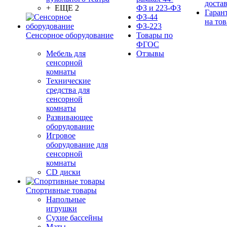
доста
+ ЕЩЕ 2
ФЗ и 223-ФЗ
Гаран
ФЗ-44
на тов
ФЗ-223
Сенсорное оборудование
Товары по
ФГОС
Мебель для
Отзывы
сенсорной
комнаты
Технические
средства для
сенсорной
комнаты
Развивающее
оборудование
Игровое
оборудование для
сенсорной
комнаты
CD диски
Спортивные товары
Напольные
игрушки
Сухие бассейны
Маты