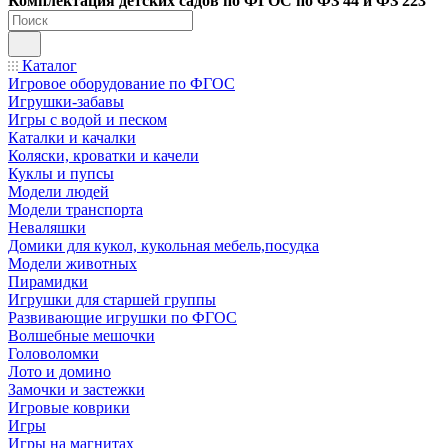
Ко
мплектация детских садов по ФГОC по ФЗ 44 и ФЗ 223
Каталог
Игровое оборудование по ФГОС
Игрушки-забавы
Игры с водой и песком
Каталки и качалки
Коляски, кроватки и качели
Куклы и пупсы
Модели людей
Модели транспорта
Неваляшки
Домики для кукол, кукольная мебель,посудка
Модели животных
Пирамидки
Игрушки для старшей группы
Развивающие игрушки по ФГОС
Волшебные мешочки
Головоломки
Лото и домино
Замочки и застежки
Игровые коврики
Игры
Игры на магнитах