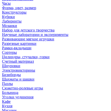
Часы
Форма, цвет, размер
Конструкторы
Кубики
Лабиринты
Мозаики
Набор для детского творчества
Научные лаборатории и эксперименты
Развивающие мягкие игрушки
Разрезные картинки
Рамки-вкладыши
Сортеры
Цилиндры, стучалки, горки
Счетный материал
Шнуровки
Электровикторины
Бизиборды
Шахматы и шашки
Пазлы
Сюжетно-ролевые игры
Больница
Уголки уединения
Кафе
Кухня
Магазин