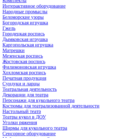
Комплекты
Интерактивное оборудование
Народные промыслы
Беломорские узоры
Богородская игрушка
Гжель
Городецкая роспись
Дымковская игрушка
Каргопольская игрушка
Матрешки
Мезенская роспись
Жостовская роспись
Филимоновская игрушка
Хохломская роспись
Печатная продукция
Сундуки и ларцы
Театральная деятельность
Декорации для театра
Персонажи для кукольного театра
Костюмы для театрализованной деятельности
Настольный театр
Театры кукол в ДОУ
Уголки ряжения
Ширмы для кукольного театра
Сенсорное оборудование