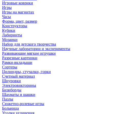
Игровые коврики
Игры
Игры на магнитах
Часы
Форма, цвет, размер
Конструкторы
Кубики
Лабиринты
Мозаики
Набор для детского творчества
Научные лаборатории и эксперименты
Развивающие мягкие игрушки
Разрезные картинки
Рамки-вкладыши
Сортеры
Цилиндры, стучалки, горки
Счетный материал
Шнуровки
Электровикторины
Бизиборды
Шахматы и шашки
Пазлы
Сюжетно-ролевые игры
Больница
Уголки уединения