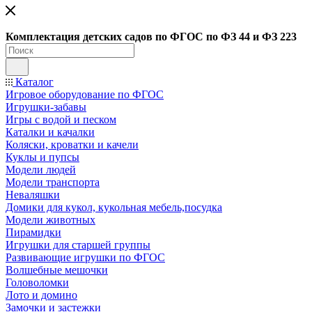
Ко
мплектация детских садов по ФГОC по ФЗ 44 и ФЗ 223
Каталог
Игровое оборудование по ФГОС
Игрушки-забавы
Игры с водой и песком
Каталки и качалки
Коляски, кроватки и качели
Куклы и пупсы
Модели людей
Модели транспорта
Неваляшки
Домики для кукол, кукольная мебель,посудка
Модели животных
Пирамидки
Игрушки для старшей группы
Развивающие игрушки по ФГОС
Волшебные мешочки
Головоломки
Лото и домино
Замочки и застежки