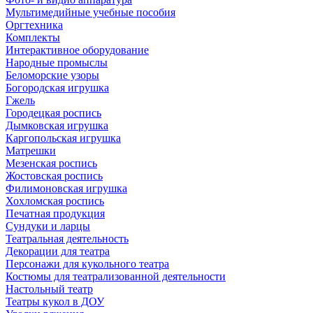
Мультимедийные учебные пособия
Оргтехника
Комплекты
Интерактивное оборудование
Народные промыслы
Беломорские узоры
Богородская игрушка
Гжель
Городецкая роспись
Дымковская игрушка
Каргопольская игрушка
Матрешки
Мезенская роспись
Жостовская роспись
Филимоновская игрушка
Хохломская роспись
Печатная продукция
Сундуки и ларцы
Театральная деятельность
Декорации для театра
Персонажи для кукольного театра
Костюмы для театрализованной деятельности
Настольный театр
Театры кукол в ДОУ