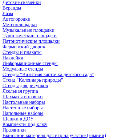
Детские скамейки
Веранды
Лазы
Автогородки
Метеоплощадки
Музыкальные площадки
Туристические площадки
Патриотические площадки
Фермерский дворик
Стенды и плакаты
Наклейки
Информационные стенды
Модульные стенды
Стенды "Визитная карточка детского сада"
Стенд "Календарь природы"
Стенды для рисунков
Ясельная группа
Шахматы и шашки
Настольные наборы
Настенные наборы
Напольные наборы
Шашки в ДОУ
Комплекты под ключ
Праздники
Выносной материал для игр на участке (зимний)