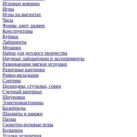
Игровые коврики
Игры
Игры на магнитах
Часы
Форма, цвет, размер
Конструкторы
Кубики
Лабиринты
Мозаики
Набор для детского творчества
Научные лаборатории и эксперименты
Развивающие мягкие игрушки
Разрезные картинки
Рамки-вкладыши
Сортеры
Цилиндры, стучалки, горки
Счетный материал
Шнуровки
Электровикторины
Бизиборды
Шахматы и шашки
Пазлы
Сюжетно-ролевые игры
Больница
Уголки уединения