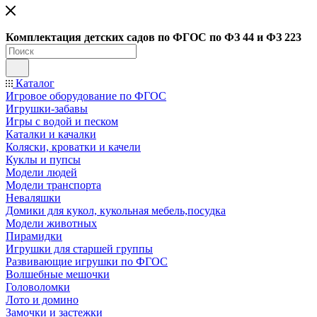
Ко
мплектация детских садов по ФГОC по ФЗ 44 и ФЗ 223
Каталог
Игровое оборудование по ФГОС
Игрушки-забавы
Игры с водой и песком
Каталки и качалки
Коляски, кроватки и качели
Куклы и пупсы
Модели людей
Модели транспорта
Неваляшки
Домики для кукол, кукольная мебель,посудка
Модели животных
Пирамидки
Игрушки для старшей группы
Развивающие игрушки по ФГОС
Волшебные мешочки
Головоломки
Лото и домино
Замочки и застежки