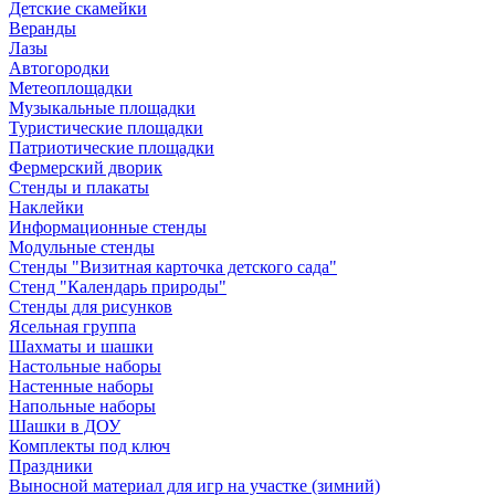
Детские скамейки
Веранды
Лазы
Автогородки
Метеоплощадки
Музыкальные площадки
Туристические площадки
Патриотические площадки
Фермерский дворик
Стенды и плакаты
Наклейки
Информационные стенды
Модульные стенды
Стенды "Визитная карточка детского сада"
Стенд "Календарь природы"
Стенды для рисунков
Ясельная группа
Шахматы и шашки
Настольные наборы
Настенные наборы
Напольные наборы
Шашки в ДОУ
Комплекты под ключ
Праздники
Выносной материал для игр на участке (зимний)