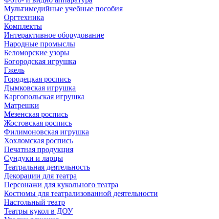
Мультимедийные учебные пособия
Оргтехника
Комплекты
Интерактивное оборудование
Народные промыслы
Беломорские узоры
Богородская игрушка
Гжель
Городецкая роспись
Дымковская игрушка
Каргопольская игрушка
Матрешки
Мезенская роспись
Жостовская роспись
Филимоновская игрушка
Хохломская роспись
Печатная продукция
Сундуки и ларцы
Театральная деятельность
Декорации для театра
Персонажи для кукольного театра
Костюмы для театрализованной деятельности
Настольный театр
Театры кукол в ДОУ