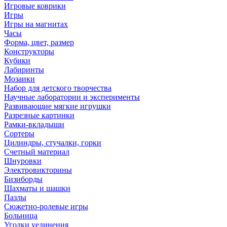
Игровые коврики
Игры
Игры на магнитах
Часы
Форма, цвет, размер
Конструкторы
Кубики
Лабиринты
Мозаики
Набор для детского творчества
Научные лаборатории и эксперименты
Развивающие мягкие игрушки
Разрезные картинки
Рамки-вкладыши
Сортеры
Цилиндры, стучалки, горки
Счетный материал
Шнуровки
Электровикторины
Бизиборды
Шахматы и шашки
Пазлы
Сюжетно-ролевые игры
Больница
Уголки уединения