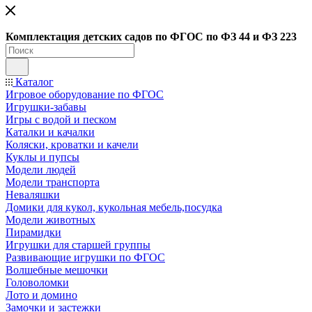
Ко
мплектация детских садов по ФГОC по ФЗ 44 и ФЗ 223
Каталог
Игровое оборудование по ФГОС
Игрушки-забавы
Игры с водой и песком
Каталки и качалки
Коляски, кроватки и качели
Куклы и пупсы
Модели людей
Модели транспорта
Неваляшки
Домики для кукол, кукольная мебель,посудка
Модели животных
Пирамидки
Игрушки для старшей группы
Развивающие игрушки по ФГОС
Волшебные мешочки
Головоломки
Лото и домино
Замочки и застежки