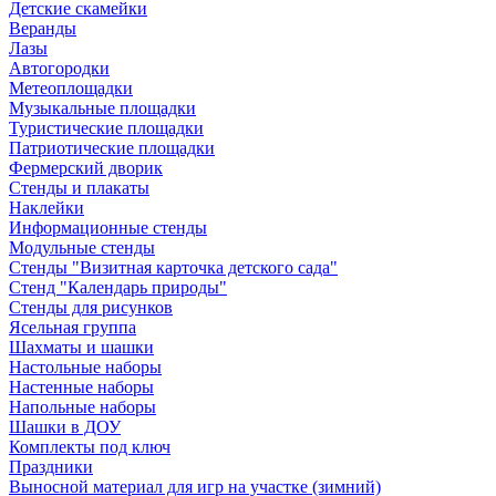
Детские скамейки
Веранды
Лазы
Автогородки
Метеоплощадки
Музыкальные площадки
Туристические площадки
Патриотические площадки
Фермерский дворик
Стенды и плакаты
Наклейки
Информационные стенды
Модульные стенды
Стенды "Визитная карточка детского сада"
Стенд "Календарь природы"
Стенды для рисунков
Ясельная группа
Шахматы и шашки
Настольные наборы
Настенные наборы
Напольные наборы
Шашки в ДОУ
Комплекты под ключ
Праздники
Выносной материал для игр на участке (зимний)