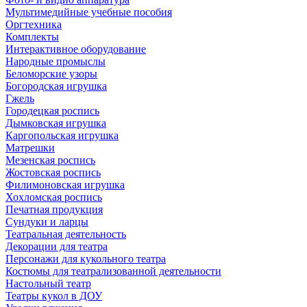
Мультимедийные учебные пособия
Оргтехника
Комплекты
Интерактивное оборудование
Народные промыслы
Беломорские узоры
Богородская игрушка
Гжель
Городецкая роспись
Дымковская игрушка
Каргопольская игрушка
Матрешки
Мезенская роспись
Жостовская роспись
Филимоновская игрушка
Хохломская роспись
Печатная продукция
Сундуки и ларцы
Театральная деятельность
Декорации для театра
Персонажи для кукольного театра
Костюмы для театрализованной деятельности
Настольный театр
Театры кукол в ДОУ