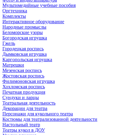
Мультимедийные учебные пособия
Оргтехника
Комплекты
Интерактивное оборудование
Народные промыслы
Беломорские узоры
Богородская игрушка
Гжель
Городецкая роспись
Дымковская игрушка
Каргопольская игрушка
Матрешки
Мезенская роспись
Жостовская роспись
Филимоновская игрушка
Хохломская роспись
Печатная продукция
Сундуки и ларцы
Театральная деятельность
Декорации для театра
Персонажи для кукольного театра
Костюмы для театрализованной деятельности
Настольный театр
Театры кукол в ДОУ