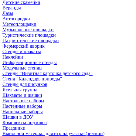
Детские скамейки
Веранды
Лазы
Автогородки
Метеоплощадки
Музыкальные площадки
Туристические площадки
Патриотические площадки
Фермерский дворик
Стенды и плакаты
Наклейки
Информационные стенды
Модульные стенды
Стенды "Визитная карточка детского сада"
Стенд "Календарь природы"
Стенды для рисунков
Ясельная группа
Шахматы и шашки
Настольные наборы
Настенные наборы
Напольные наборы
Шашки в ДОУ
Комплекты под ключ
Праздники
Выносной материал для игр на участке (зимний)