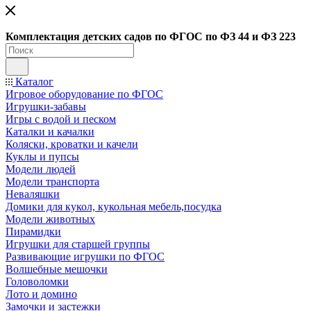
Ко
мплектация детских садов по ФГОC по ФЗ 44 и ФЗ 223
Каталог
Игровое оборудование по ФГОС
Игрушки-забавы
Игры с водой и песком
Каталки и качалки
Коляски, кроватки и качели
Куклы и пупсы
Модели людей
Модели транспорта
Неваляшки
Домики для кукол, кукольная мебель,посудка
Модели животных
Пирамидки
Игрушки для старшей группы
Развивающие игрушки по ФГОС
Волшебные мешочки
Головоломки
Лото и домино
Замочки и застежки