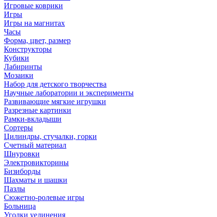
Игровые коврики
Игры
Игры на магнитах
Часы
Форма, цвет, размер
Конструкторы
Кубики
Лабиринты
Мозаики
Набор для детского творчества
Научные лаборатории и эксперименты
Развивающие мягкие игрушки
Разрезные картинки
Рамки-вкладыши
Сортеры
Цилиндры, стучалки, горки
Счетный материал
Шнуровки
Электровикторины
Бизиборды
Шахматы и шашки
Пазлы
Сюжетно-ролевые игры
Больница
Уголки уединения