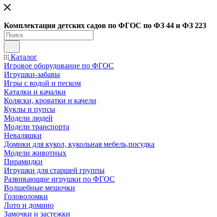
Ко
мплектация детских садов по ФГОC по ФЗ 44 и ФЗ 223
Каталог
Игровое оборудование по ФГОС
Игрушки-забавы
Игры с водой и песком
Каталки и качалки
Коляски, кроватки и качели
Куклы и пупсы
Модели людей
Модели транспорта
Неваляшки
Домики для кукол, кукольная мебель,посудка
Модели животных
Пирамидки
Игрушки для старшей группы
Развивающие игрушки по ФГОС
Волшебные мешочки
Головоломки
Лото и домино
Замочки и застежки