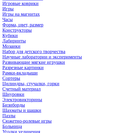
Игровые коврики
Игры
Игры на магнитах
Часы
Форма, цвет, размер
Конструкторы
Кубики
Лабиринты
Мозаики
Набор для детского творчества
Научные лаборатории и эксперименты
Развивающие мягкие игрушки
Разрезные картинки
Рамки-вкладыши
Сортеры
Цилиндры, стучалки, горки
Счетный материал
Шнуровки
Электровикторины
Бизиборды
Шахматы и шашки
Пазлы
Сюжетно-ролевые игры
Больница
Уголки уединения