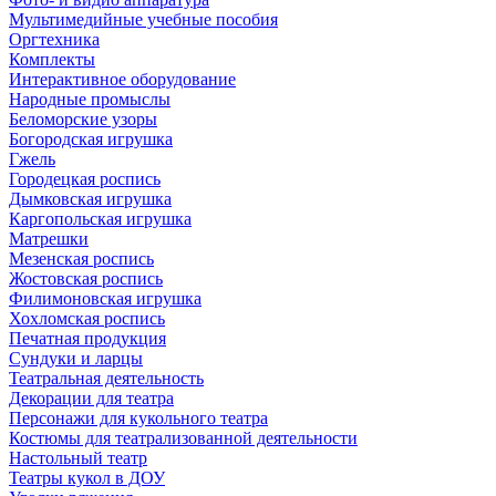
Мультимедийные учебные пособия
Оргтехника
Комплекты
Интерактивное оборудование
Народные промыслы
Беломорские узоры
Богородская игрушка
Гжель
Городецкая роспись
Дымковская игрушка
Каргопольская игрушка
Матрешки
Мезенская роспись
Жостовская роспись
Филимоновская игрушка
Хохломская роспись
Печатная продукция
Сундуки и ларцы
Театральная деятельность
Декорации для театра
Персонажи для кукольного театра
Костюмы для театрализованной деятельности
Настольный театр
Театры кукол в ДОУ