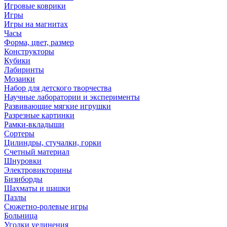
Игровые коврики
Игры
Игры на магнитах
Часы
Форма, цвет, размер
Конструкторы
Кубики
Лабиринты
Мозаики
Набор для детского творчества
Научные лаборатории и эксперименты
Развивающие мягкие игрушки
Разрезные картинки
Рамки-вкладыши
Сортеры
Цилиндры, стучалки, горки
Счетный материал
Шнуровки
Электровикторины
Бизиборды
Шахматы и шашки
Пазлы
Сюжетно-ролевые игры
Больница
Уголки уединения