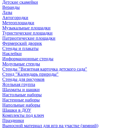
Детские скамейки
Веранды
Лазы
Автогородки
Метеоплощадки
Музыкальные площадки
Туристические площадки
Патриотические площадки
Фермерский дворик
Стенды и плакаты
Наклейки
Информационные стенды
Модульные стенды
Стенды "Визитная карточка детского сада"
Стенд "Календарь природы"
Стенды для рисунков
Ясельная группа
Шахматы и шашки
Настольные наборы
Настенные наборы
Напольные наборы
Шашки в ДОУ
Комплекты под ключ
Праздники
Выносной материал для игр на участке (зимний)