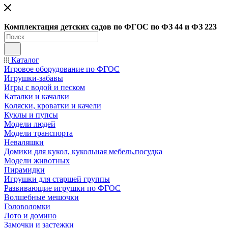
Ко
мплектация детских садов по ФГОC по ФЗ 44 и ФЗ 223
Каталог
Игровое оборудование по ФГОС
Игрушки-забавы
Игры с водой и песком
Каталки и качалки
Коляски, кроватки и качели
Куклы и пупсы
Модели людей
Модели транспорта
Неваляшки
Домики для кукол, кукольная мебель,посудка
Модели животных
Пирамидки
Игрушки для старшей группы
Развивающие игрушки по ФГОС
Волшебные мешочки
Головоломки
Лото и домино
Замочки и застежки