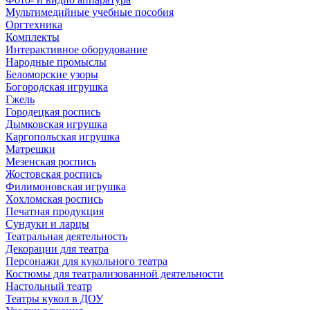
Мультимедийные учебные пособия
Оргтехника
Комплекты
Интерактивное оборудование
Народные промыслы
Беломорские узоры
Богородская игрушка
Гжель
Городецкая роспись
Дымковская игрушка
Каргопольская игрушка
Матрешки
Мезенская роспись
Жостовская роспись
Филимоновская игрушка
Хохломская роспись
Печатная продукция
Сундуки и ларцы
Театральная деятельность
Декорации для театра
Персонажи для кукольного театра
Костюмы для театрализованной деятельности
Настольный театр
Театры кукол в ДОУ