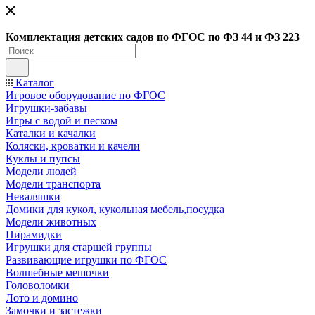
Ко
мплектация детских садов по ФГОC по ФЗ 44 и ФЗ 223
Каталог
Игровое оборудование по ФГОС
Игрушки-забавы
Игры с водой и песком
Каталки и качалки
Коляски, кроватки и качели
Куклы и пупсы
Модели людей
Модели транспорта
Неваляшки
Домики для кукол, кукольная мебель,посудка
Модели животных
Пирамидки
Игрушки для старшей группы
Развивающие игрушки по ФГОС
Волшебные мешочки
Головоломки
Лото и домино
Замочки и застежки