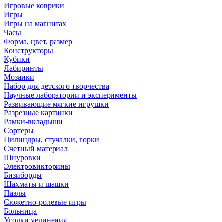
Игровые коврики
Игры
Игры на магнитах
Часы
Форма, цвет, размер
Конструкторы
Кубики
Лабиринты
Мозаики
Набор для детского творчества
Научные лаборатории и эксперименты
Развивающие мягкие игрушки
Разрезные картинки
Рамки-вкладыши
Сортеры
Цилиндры, стучалки, горки
Счетный материал
Шнуровки
Электровикторины
Бизиборды
Шахматы и шашки
Пазлы
Сюжетно-ролевые игры
Больница
Уголки уединения