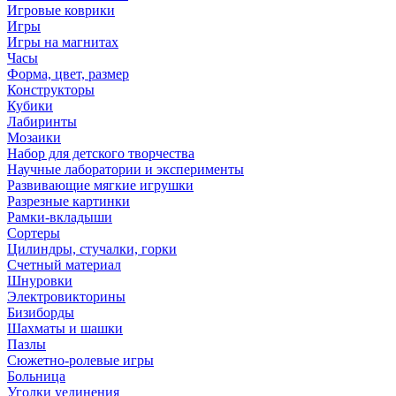
Игровые коврики
Игры
Игры на магнитах
Часы
Форма, цвет, размер
Конструкторы
Кубики
Лабиринты
Мозаики
Набор для детского творчества
Научные лаборатории и эксперименты
Развивающие мягкие игрушки
Разрезные картинки
Рамки-вкладыши
Сортеры
Цилиндры, стучалки, горки
Счетный материал
Шнуровки
Электровикторины
Бизиборды
Шахматы и шашки
Пазлы
Сюжетно-ролевые игры
Больница
Уголки уединения