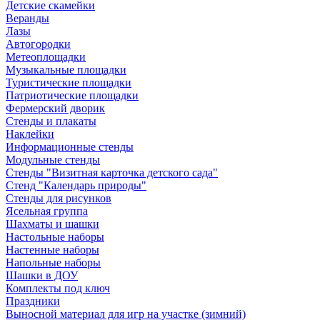
Детские скамейки
Веранды
Лазы
Автогородки
Метеоплощадки
Музыкальные площадки
Туристические площадки
Патриотические площадки
Фермерский дворик
Стенды и плакаты
Наклейки
Информационные стенды
Модульные стенды
Стенды "Визитная карточка детского сада"
Стенд "Календарь природы"
Стенды для рисунков
Ясельная группа
Шахматы и шашки
Настольные наборы
Настенные наборы
Напольные наборы
Шашки в ДОУ
Комплекты под ключ
Праздники
Выносной материал для игр на участке (зимний)