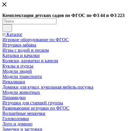
Ко
мплектация детских садов по ФГОC по ФЗ 44 и ФЗ 223
Каталог
Игровое оборудование по ФГОС
Игрушки-забавы
Игры с водой и песком
Каталки и качалки
Коляски, кроватки и качели
Куклы и пупсы
Модели людей
Модели транспорта
Неваляшки
Домики для кукол, кукольная мебель,посудка
Модели животных
Пирамидки
Игрушки для старшей группы
Развивающие игрушки по ФГОС
Волшебные мешочки
Головоломки
Лото и домино
Замочки и застежки