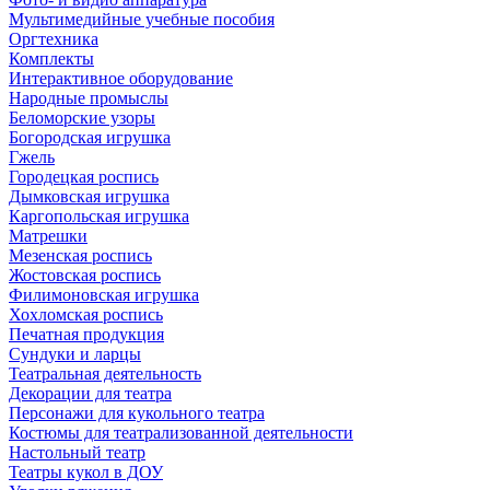
Мультимедийные учебные пособия
Оргтехника
Комплекты
Интерактивное оборудование
Народные промыслы
Беломорские узоры
Богородская игрушка
Гжель
Городецкая роспись
Дымковская игрушка
Каргопольская игрушка
Матрешки
Мезенская роспись
Жостовская роспись
Филимоновская игрушка
Хохломская роспись
Печатная продукция
Сундуки и ларцы
Театральная деятельность
Декорации для театра
Персонажи для кукольного театра
Костюмы для театрализованной деятельности
Настольный театр
Театры кукол в ДОУ