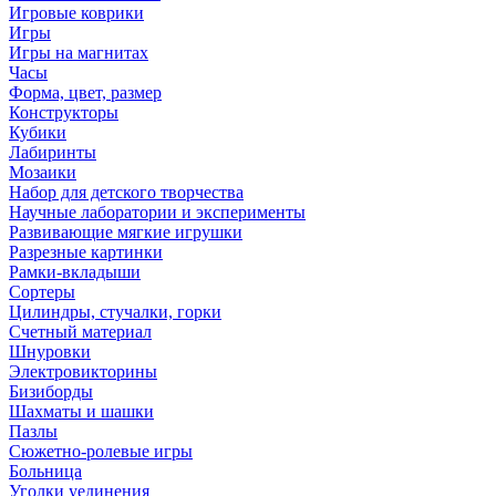
Игровые коврики
Игры
Игры на магнитах
Часы
Форма, цвет, размер
Конструкторы
Кубики
Лабиринты
Мозаики
Набор для детского творчества
Научные лаборатории и эксперименты
Развивающие мягкие игрушки
Разрезные картинки
Рамки-вкладыши
Сортеры
Цилиндры, стучалки, горки
Счетный материал
Шнуровки
Электровикторины
Бизиборды
Шахматы и шашки
Пазлы
Сюжетно-ролевые игры
Больница
Уголки уединения