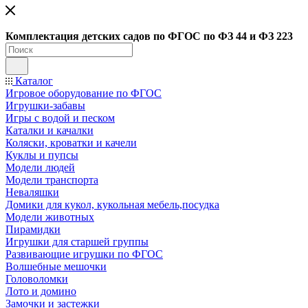
Ко
мплектация детских садов по ФГОC по ФЗ 44 и ФЗ 223
Каталог
Игровое оборудование по ФГОС
Игрушки-забавы
Игры с водой и песком
Каталки и качалки
Коляски, кроватки и качели
Куклы и пупсы
Модели людей
Модели транспорта
Неваляшки
Домики для кукол, кукольная мебель,посудка
Модели животных
Пирамидки
Игрушки для старшей группы
Развивающие игрушки по ФГОС
Волшебные мешочки
Головоломки
Лото и домино
Замочки и застежки