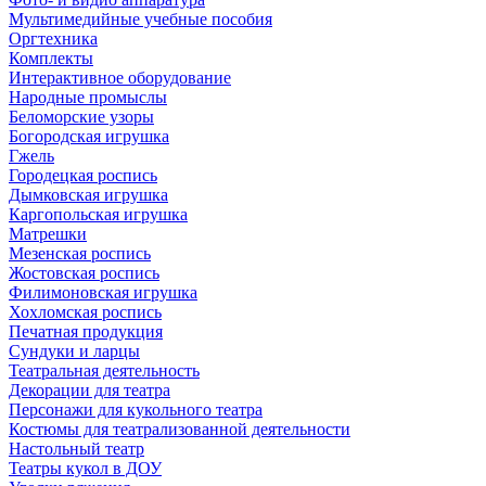
Мультимедийные учебные пособия
Оргтехника
Комплекты
Интерактивное оборудование
Народные промыслы
Беломорские узоры
Богородская игрушка
Гжель
Городецкая роспись
Дымковская игрушка
Каргопольская игрушка
Матрешки
Мезенская роспись
Жостовская роспись
Филимоновская игрушка
Хохломская роспись
Печатная продукция
Сундуки и ларцы
Театральная деятельность
Декорации для театра
Персонажи для кукольного театра
Костюмы для театрализованной деятельности
Настольный театр
Театры кукол в ДОУ