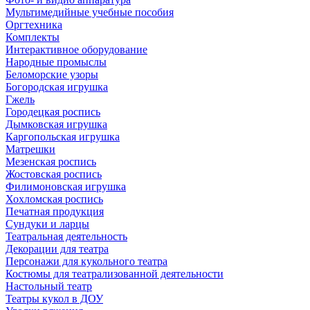
Мультимедийные учебные пособия
Оргтехника
Комплекты
Интерактивное оборудование
Народные промыслы
Беломорские узоры
Богородская игрушка
Гжель
Городецкая роспись
Дымковская игрушка
Каргопольская игрушка
Матрешки
Мезенская роспись
Жостовская роспись
Филимоновская игрушка
Хохломская роспись
Печатная продукция
Сундуки и ларцы
Театральная деятельность
Декорации для театра
Персонажи для кукольного театра
Костюмы для театрализованной деятельности
Настольный театр
Театры кукол в ДОУ