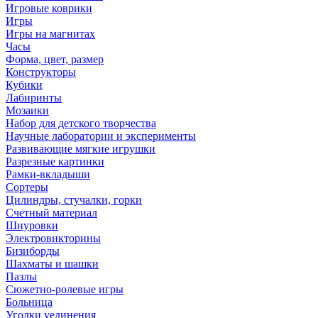
Игровые коврики
Игры
Игры на магнитах
Часы
Форма, цвет, размер
Конструкторы
Кубики
Лабиринты
Мозаики
Набор для детского творчества
Научные лаборатории и эксперименты
Развивающие мягкие игрушки
Разрезные картинки
Рамки-вкладыши
Сортеры
Цилиндры, стучалки, горки
Счетный материал
Шнуровки
Электровикторины
Бизиборды
Шахматы и шашки
Пазлы
Сюжетно-ролевые игры
Больница
Уголки уединения