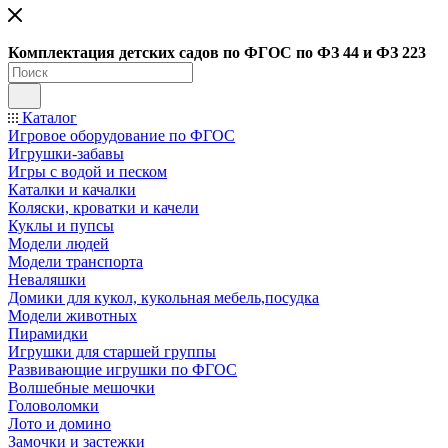
Ко
мплектация детских садов по ФГОC по ФЗ 44 и ФЗ 223
Каталог
Игровое оборудование по ФГОС
Игрушки-забавы
Игры с водой и песком
Каталки и качалки
Коляски, кроватки и качели
Куклы и пупсы
Модели людей
Модели транспорта
Неваляшки
Домики для кукол, кукольная мебель,посудка
Модели животных
Пирамидки
Игрушки для старшей группы
Развивающие игрушки по ФГОС
Волшебные мешочки
Головоломки
Лото и домино
Замочки и застежки