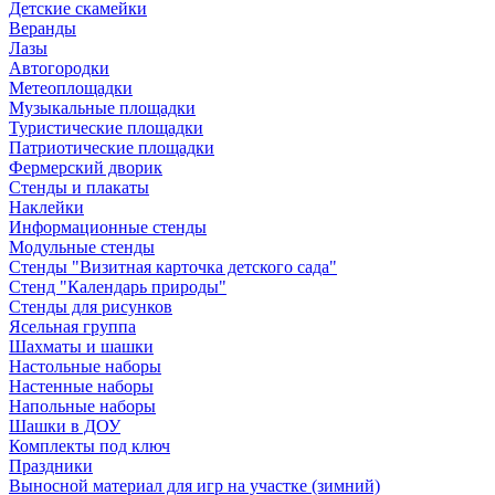
Детские скамейки
Веранды
Лазы
Автогородки
Метеоплощадки
Музыкальные площадки
Туристические площадки
Патриотические площадки
Фермерский дворик
Стенды и плакаты
Наклейки
Информационные стенды
Модульные стенды
Стенды "Визитная карточка детского сада"
Стенд "Календарь природы"
Стенды для рисунков
Ясельная группа
Шахматы и шашки
Настольные наборы
Настенные наборы
Напольные наборы
Шашки в ДОУ
Комплекты под ключ
Праздники
Выносной материал для игр на участке (зимний)