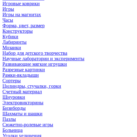
Игровые коврики
Игры
Игры на магнитах
Часы
Форма, цвет, размер
Конструкторы
Кубики
Лабиринты
Мозаики
Набор для детского творчества
Научные лаборатории и эксперименты
Развивающие мягкие игрушки
Разрезные картинки
Рамки-вкладыши
Сортеры
Цилиндры, стучалки, горки
Счетный материал
Шнуровки
Электровикторины
Бизиборды
Шахматы и шашки
Пазлы
Сюжетно-ролевые игры
Больница
Уголки уединения