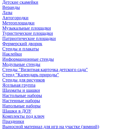
Детские скамейки
Веранды
Лазы
Автогородки
Метеоплощадки
Музыкальные площадки
Туристические площадки
Патриотические площадки
Фермерский дворик
Стенды и плакаты
Наклейки
Информационные стенды
Модульные стенды
Стенды "Визитная карточка детского сада"
Стенд "Календарь природы"
Стенды для рисунков
Ясельная группа
Шахматы и шашки
Настольные наборы
Настенные наборы
Напольные наборы
Шашки в ДОУ
Комплекты под ключ
Праздники
Выносной материал для игр на участке (зимний)