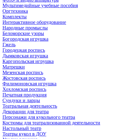
Мультимедийные учебные пособия
Оргтехника
Комплекты
Интерактивное оборудование
Народные промыслы
Беломорские узоры
Богородская игрушка
Гжель
Городецкая роспись
Дымковская игрушка
Каргопольская игрушка
Матрешки
Мезенская роспись
Жостовская роспись
Филимоновская игрушка
Хохломская роспись
Печатная продукция
Сундуки и ларцы
Театральная деятельность
Декорации для театра
Персонажи для кукольного театра
Костюмы для театрализованной деятельности
Настольный театр
Театры кукол в ДОУ