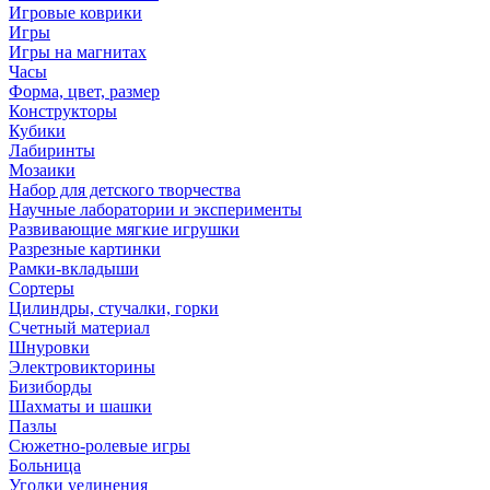
Игровые коврики
Игры
Игры на магнитах
Часы
Форма, цвет, размер
Конструкторы
Кубики
Лабиринты
Мозаики
Набор для детского творчества
Научные лаборатории и эксперименты
Развивающие мягкие игрушки
Разрезные картинки
Рамки-вкладыши
Сортеры
Цилиндры, стучалки, горки
Счетный материал
Шнуровки
Электровикторины
Бизиборды
Шахматы и шашки
Пазлы
Сюжетно-ролевые игры
Больница
Уголки уединения