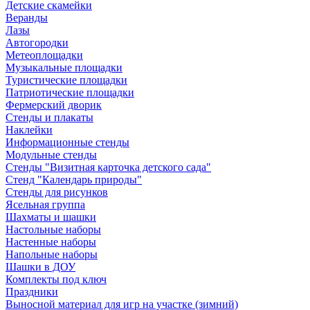
Детские скамейки
Веранды
Лазы
Автогородки
Метеоплощадки
Музыкальные площадки
Туристические площадки
Патриотические площадки
Фермерский дворик
Стенды и плакаты
Наклейки
Информационные стенды
Модульные стенды
Стенды "Визитная карточка детского сада"
Стенд "Календарь природы"
Стенды для рисунков
Ясельная группа
Шахматы и шашки
Настольные наборы
Настенные наборы
Напольные наборы
Шашки в ДОУ
Комплекты под ключ
Праздники
Выносной материал для игр на участке (зимний)