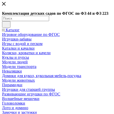
Ко
мплектация детских садов по ФГОC по ФЗ 44 и ФЗ 223
Каталог
Игровое оборудование по ФГОС
Игрушки-забавы
Игры с водой и песком
Каталки и качалки
Коляски, кроватки и качели
Куклы и пупсы
Модели людей
Модели транспорта
Неваляшки
Домики для кукол, кукольная мебель,посудка
Модели животных
Пирамидки
Игрушки для старшей группы
Развивающие игрушки по ФГОС
Волшебные мешочки
Головоломки
Лото и домино
Замочки и застежки