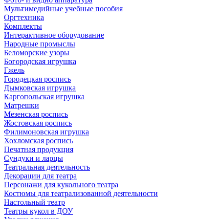
Мультимедийные учебные пособия
Оргтехника
Комплекты
Интерактивное оборудование
Народные промыслы
Беломорские узоры
Богородская игрушка
Гжель
Городецкая роспись
Дымковская игрушка
Каргопольская игрушка
Матрешки
Мезенская роспись
Жостовская роспись
Филимоновская игрушка
Хохломская роспись
Печатная продукция
Сундуки и ларцы
Театральная деятельность
Декорации для театра
Персонажи для кукольного театра
Костюмы для театрализованной деятельности
Настольный театр
Театры кукол в ДОУ