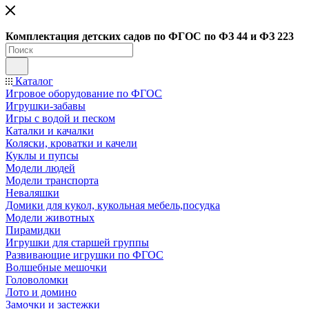
Ко
мплектация детских садов по ФГОC по ФЗ 44 и ФЗ 223
Каталог
Игровое оборудование по ФГОС
Игрушки-забавы
Игры с водой и песком
Каталки и качалки
Коляски, кроватки и качели
Куклы и пупсы
Модели людей
Модели транспорта
Неваляшки
Домики для кукол, кукольная мебель,посудка
Модели животных
Пирамидки
Игрушки для старшей группы
Развивающие игрушки по ФГОС
Волшебные мешочки
Головоломки
Лото и домино
Замочки и застежки