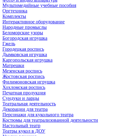
Мультимедийные учебные пособия
Оргтехника
Комплекты
Интерактивное оборудование
Народные промыслы
Беломорские узоры
Богородская игрушка
Гжель
Городецкая роспись
Дымковская игрушка
Каргопольская игрушка
Матрешки
Мезенская роспись
Жостовская роспись
Филимоновская игрушка
Хохломская роспись
Печатная продукция
Сундуки и ларцы
Театральная деятельность
Декорации для театра
Персонажи для кукольного театра
Костюмы для театрализованной деятельности
Настольный театр
Театры кукол в ДОУ