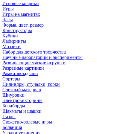
Игровые коврики
Игры
Игры на магнитах
Часы
Форма, цвет, размер
Конструкторы
Кубики
Лабиринты
Мозаики
Набор для детского творчества
Научные лаборатории и эксперименты
Развивающие мягкие игрушки
Разрезные картинки
Рамки-вкладыши
Сортеры
Цилиндры, стучалки, горки
Счетный материал
Шнуровки
Электровикторины
Бизиборды
Шахматы и шашки
Пазлы
Сюжетно-ролевые игры
Больница
Уголки уединения