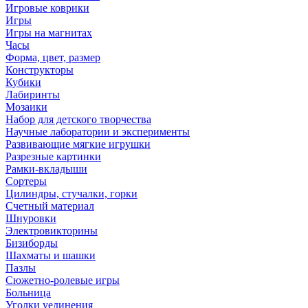
Игровые коврики
Игры
Игры на магнитах
Часы
Форма, цвет, размер
Конструкторы
Кубики
Лабиринты
Мозаики
Набор для детского творчества
Научные лаборатории и эксперименты
Развивающие мягкие игрушки
Разрезные картинки
Рамки-вкладыши
Сортеры
Цилиндры, стучалки, горки
Счетный материал
Шнуровки
Электровикторины
Бизиборды
Шахматы и шашки
Пазлы
Сюжетно-ролевые игры
Больница
Уголки уединения