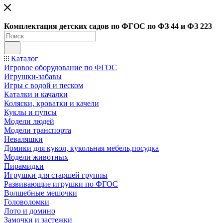
Ко
мплектация детских садов по ФГОC по ФЗ 44 и ФЗ 223
Каталог
Игровое оборудование по ФГОС
Игрушки-забавы
Игры с водой и песком
Каталки и качалки
Коляски, кроватки и качели
Куклы и пупсы
Модели людей
Модели транспорта
Неваляшки
Домики для кукол, кукольная мебель,посудка
Модели животных
Пирамидки
Игрушки для старшей группы
Развивающие игрушки по ФГОС
Волшебные мешочки
Головоломки
Лото и домино
Замочки и застежки