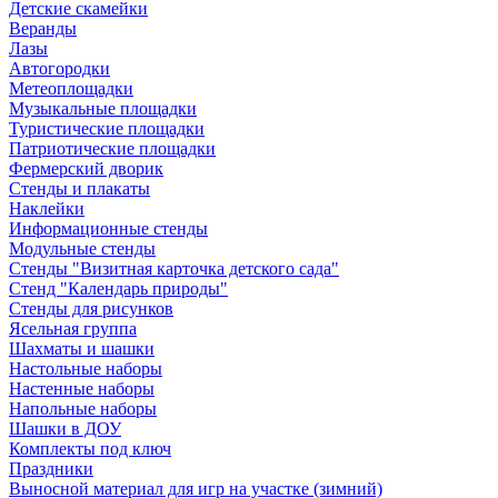
Детские скамейки
Веранды
Лазы
Автогородки
Метеоплощадки
Музыкальные площадки
Туристические площадки
Патриотические площадки
Фермерский дворик
Стенды и плакаты
Наклейки
Информационные стенды
Модульные стенды
Стенды "Визитная карточка детского сада"
Стенд "Календарь природы"
Стенды для рисунков
Ясельная группа
Шахматы и шашки
Настольные наборы
Настенные наборы
Напольные наборы
Шашки в ДОУ
Комплекты под ключ
Праздники
Выносной материал для игр на участке (зимний)