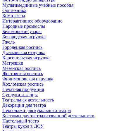
Мультимедийные учебные пособия
Оргтехника
Комплекты
Интерактивное оборудование
Народные промыслы
Беломорские узоры
Богородская игрушка
Гжель
Городецкая роспись
Дымковская игрушка
Каргопольская игрушка
Матрешки
Мезенская роспись
Жостовская роспись
Филимоновская игрушка
Хохломская роспись
Печатная продукция
Сундуки и ларцы
Театральная деятельность
Декорации для театра
Персонажи для кукольного театра
Костюмы для театрализованной деятельности
Настольный театр
Театры кукол в ДОУ