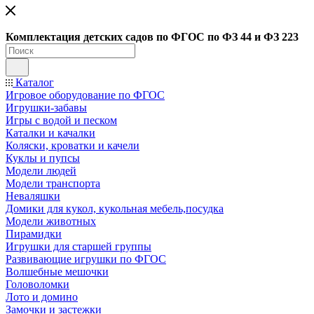
Ко
мплектация детских садов по ФГОC по ФЗ 44 и ФЗ 223
Каталог
Игровое оборудование по ФГОС
Игрушки-забавы
Игры с водой и песком
Каталки и качалки
Коляски, кроватки и качели
Куклы и пупсы
Модели людей
Модели транспорта
Неваляшки
Домики для кукол, кукольная мебель,посудка
Модели животных
Пирамидки
Игрушки для старшей группы
Развивающие игрушки по ФГОС
Волшебные мешочки
Головоломки
Лото и домино
Замочки и застежки