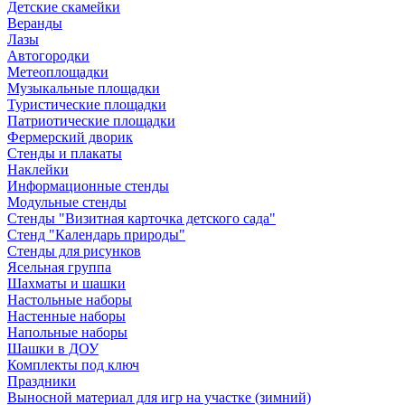
Детские скамейки
Веранды
Лазы
Автогородки
Метеоплощадки
Музыкальные площадки
Туристические площадки
Патриотические площадки
Фермерский дворик
Стенды и плакаты
Наклейки
Информационные стенды
Модульные стенды
Стенды "Визитная карточка детского сада"
Стенд "Календарь природы"
Стенды для рисунков
Ясельная группа
Шахматы и шашки
Настольные наборы
Настенные наборы
Напольные наборы
Шашки в ДОУ
Комплекты под ключ
Праздники
Выносной материал для игр на участке (зимний)