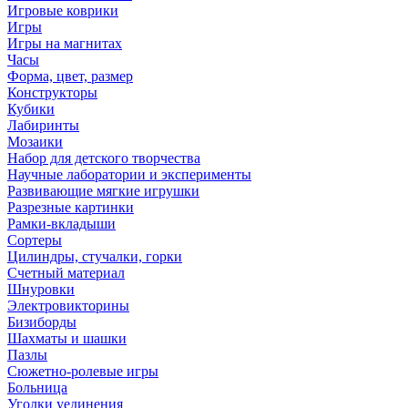
Игровые коврики
Игры
Игры на магнитах
Часы
Форма, цвет, размер
Конструкторы
Кубики
Лабиринты
Мозаики
Набор для детского творчества
Научные лаборатории и эксперименты
Развивающие мягкие игрушки
Разрезные картинки
Рамки-вкладыши
Сортеры
Цилиндры, стучалки, горки
Счетный материал
Шнуровки
Электровикторины
Бизиборды
Шахматы и шашки
Пазлы
Сюжетно-ролевые игры
Больница
Уголки уединения