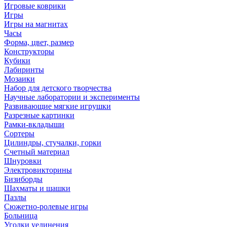
Игровые коврики
Игры
Игры на магнитах
Часы
Форма, цвет, размер
Конструкторы
Кубики
Лабиринты
Мозаики
Набор для детского творчества
Научные лаборатории и эксперименты
Развивающие мягкие игрушки
Разрезные картинки
Рамки-вкладыши
Сортеры
Цилиндры, стучалки, горки
Счетный материал
Шнуровки
Электровикторины
Бизиборды
Шахматы и шашки
Пазлы
Сюжетно-ролевые игры
Больница
Уголки уединения