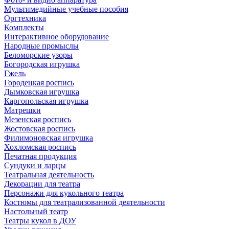
Мультимедийные учебные пособия
Оргтехника
Комплекты
Интерактивное оборудование
Народные промыслы
Беломорские узоры
Богородская игрушка
Гжель
Городецкая роспись
Дымковская игрушка
Каргопольская игрушка
Матрешки
Мезенская роспись
Жостовская роспись
Филимоновская игрушка
Хохломская роспись
Печатная продукция
Сундуки и ларцы
Театральная деятельность
Декорации для театра
Персонажи для кукольного театра
Костюмы для театрализованной деятельности
Настольный театр
Театры кукол в ДОУ