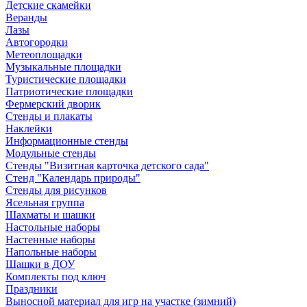
Детские скамейки
Веранды
Лазы
Автогородки
Метеоплощадки
Музыкальные площадки
Туристические площадки
Патриотические площадки
Фермерский дворик
Стенды и плакаты
Наклейки
Информационные стенды
Модульные стенды
Стенды "Визитная карточка детского сада"
Стенд "Календарь природы"
Стенды для рисунков
Ясельная группа
Шахматы и шашки
Настольные наборы
Настенные наборы
Напольные наборы
Шашки в ДОУ
Комплекты под ключ
Праздники
Выносной материал для игр на участке (зимний)