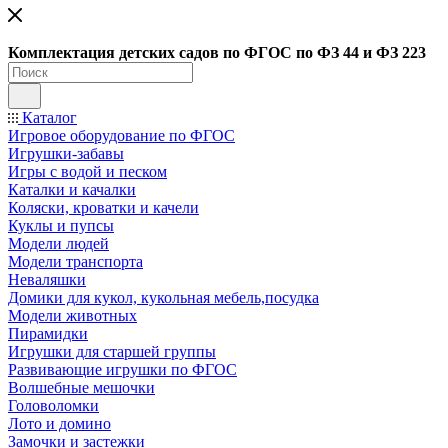
Ко
мплектация детских садов по ФГОC по ФЗ 44 и ФЗ 223
Каталог
Игровое оборудование по ФГОС
Игрушки-забавы
Игры с водой и песком
Каталки и качалки
Коляски, кроватки и качели
Куклы и пупсы
Модели людей
Модели транспорта
Неваляшки
Домики для кукол, кукольная мебель,посудка
Модели животных
Пирамидки
Игрушки для старшей группы
Развивающие игрушки по ФГОС
Волшебные мешочки
Головоломки
Лото и домино
Замочки и застежки