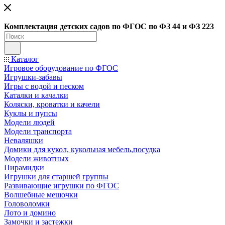
Ко
мплектация детских садов по ФГОC по ФЗ 44 и ФЗ 223
Каталог
Игровое оборудование по ФГОС
Игрушки-забавы
Игры с водой и песком
Каталки и качалки
Коляски, кроватки и качели
Куклы и пупсы
Модели людей
Модели транспорта
Неваляшки
Домики для кукол, кукольная мебель,посудка
Модели животных
Пирамидки
Игрушки для старшей группы
Развивающие игрушки по ФГОС
Волшебные мешочки
Головоломки
Лото и домино
Замочки и застежки