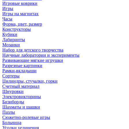
Игровые коврики
Игры
Игры на магнитах
Часы
Форма, цвет, размер
Конструкторы
Кубики
Лабиринты
Мозаики
Набор для детского творчества
Научные лаборатории и эксперименты
Развивающие мягкие игрушки
Разрезные картинки
Рамки-вкладыши
Сортеры
Цилиндры, стучалки, горки
Счетный материал
Шнуровки
Электровикторины
Бизиборды
Шахматы и шашки
Пазлы
Сюжетно-ролевые игры
Больница
Уголки уединения