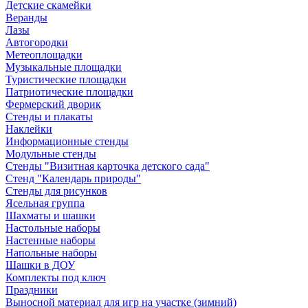
Детские скамейки
Веранды
Лазы
Автогородки
Метеоплощадки
Музыкальные площадки
Туристические площадки
Патриотические площадки
Фермерский дворик
Стенды и плакаты
Наклейки
Информационные стенды
Модульные стенды
Стенды "Визитная карточка детского сада"
Стенд "Календарь природы"
Стенды для рисунков
Ясельная группа
Шахматы и шашки
Настольные наборы
Настенные наборы
Напольные наборы
Шашки в ДОУ
Комплекты под ключ
Праздники
Выносной материал для игр на участке (зимний)