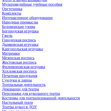
Мультимедийные учебные пособия
Оргтехника
Комплекты
Интерактивное оборудование
Народные промыслы
Беломорские узоры
Богородская игрушка
Гжель
Городецкая роспись
Дымковская игрушка
Каргопольская игрушка
Матрешки
Мезенская роспись
Жостовская роспись
Филимоновская игрушка
Хохломская роспись
Печатная продукция
Сундуки и ларцы
Театральная деятельность
Декорации для театра
Персонажи для кукольного театра
Костюмы для театрализованной деятельности
Настольный театр
Театры кукол в ДОУ