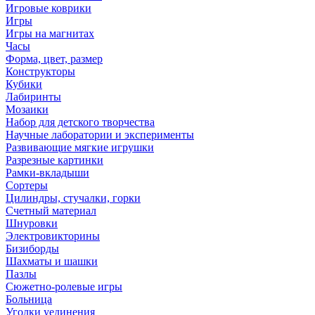
Игровые коврики
Игры
Игры на магнитах
Часы
Форма, цвет, размер
Конструкторы
Кубики
Лабиринты
Мозаики
Набор для детского творчества
Научные лаборатории и эксперименты
Развивающие мягкие игрушки
Разрезные картинки
Рамки-вкладыши
Сортеры
Цилиндры, стучалки, горки
Счетный материал
Шнуровки
Электровикторины
Бизиборды
Шахматы и шашки
Пазлы
Сюжетно-ролевые игры
Больница
Уголки уединения