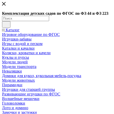
Ко
мплектация детских садов по ФГОC по ФЗ 44 и ФЗ 223
Каталог
Игровое оборудование по ФГОС
Игрушки-забавы
Игры с водой и песком
Каталки и качалки
Коляски, кроватки и качели
Куклы и пупсы
Модели людей
Модели транспорта
Неваляшки
Домики для кукол, кукольная мебель,посудка
Модели животных
Пирамидки
Игрушки для старшей группы
Развивающие игрушки по ФГОС
Волшебные мешочки
Головоломки
Лото и домино
Замочки и застежки