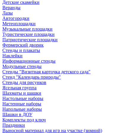
Детские скамейки
Веранды
Лазы
Автогородки
Метеоплощадки
Музыкальные площадки
Туристические площадки
Патриотические площадки
Фермерский дворик
Стенды и плакаты
Наклейки
Информационные стенды
Модульные стенды
Стенды "Визитная карточка детского сада"
Стенд "Календарь природы"
Стенды для рисунков
Ясельная группа
Шахматы и шашки
Настольные наборы
Настенные наборы
Напольные наборы
Шашки в ДОУ
Комплекты под ключ
Праздники
Выносной материал для игр на участке (зимний)