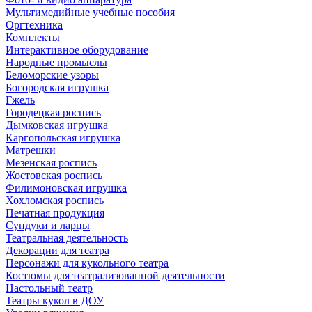
Мультимедийные учебные пособия
Оргтехника
Комплекты
Интерактивное оборудование
Народные промыслы
Беломорские узоры
Богородская игрушка
Гжель
Городецкая роспись
Дымковская игрушка
Каргопольская игрушка
Матрешки
Мезенская роспись
Жостовская роспись
Филимоновская игрушка
Хохломская роспись
Печатная продукция
Сундуки и ларцы
Театральная деятельность
Декорации для театра
Персонажи для кукольного театра
Костюмы для театрализованной деятельности
Настольный театр
Театры кукол в ДОУ