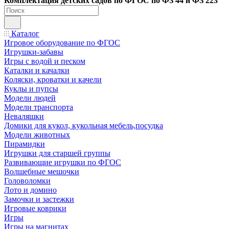
Ко
мплектация детских садов по ФГОC по ФЗ 44 и ФЗ 223
Каталог
Игровое оборудование по ФГОС
Игрушки-забавы
Игры с водой и песком
Каталки и качалки
Коляски, кроватки и качели
Куклы и пупсы
Модели людей
Модели транспорта
Неваляшки
Домики для кукол, кукольная мебель,посудка
Модели животных
Пирамидки
Игрушки для старшей группы
Развивающие игрушки по ФГОС
Волшебные мешочки
Головоломки
Лото и домино
Замочки и застежки
Игровые коврики
Игры
Игры на магнитах