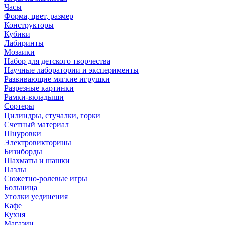
Часы
Форма, цвет, размер
Конструкторы
Кубики
Лабиринты
Мозаики
Набор для детского творчества
Научные лаборатории и эксперименты
Развивающие мягкие игрушки
Разрезные картинки
Рамки-вкладыши
Сортеры
Цилиндры, стучалки, горки
Счетный материал
Шнуровки
Электровикторины
Бизиборды
Шахматы и шашки
Пазлы
Сюжетно-ролевые игры
Больница
Уголки уединения
Кафе
Кухня
Магазин