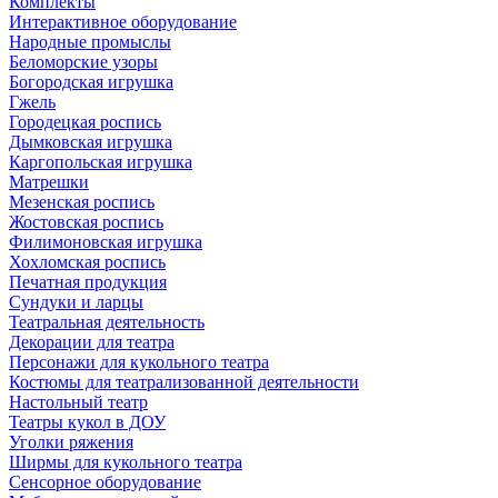
Комплекты
Интерактивное оборудование
Народные промыслы
Беломорские узоры
Богородская игрушка
Гжель
Городецкая роспись
Дымковская игрушка
Каргопольская игрушка
Матрешки
Мезенская роспись
Жостовская роспись
Филимоновская игрушка
Хохломская роспись
Печатная продукция
Сундуки и ларцы
Театральная деятельность
Декорации для театра
Персонажи для кукольного театра
Костюмы для театрализованной деятельности
Настольный театр
Театры кукол в ДОУ
Уголки ряжения
Ширмы для кукольного театра
Сенсорное оборудование