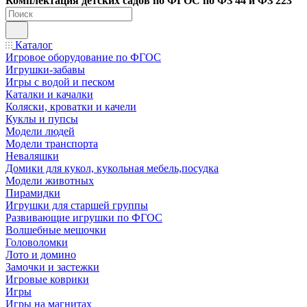
Ко
мплектация детских садов по ФГОC по ФЗ 44 и ФЗ 223
Каталог
Игровое оборудование по ФГОС
Игрушки-забавы
Игры с водой и песком
Каталки и качалки
Коляски, кроватки и качели
Куклы и пупсы
Модели людей
Модели транспорта
Неваляшки
Домики для кукол, кукольная мебель,посудка
Модели животных
Пирамидки
Игрушки для старшей группы
Развивающие игрушки по ФГОС
Волшебные мешочки
Головоломки
Лото и домино
Замочки и застежки
Игровые коврики
Игры
Игры на магнитах