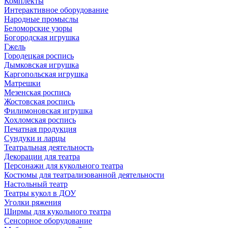
Комплекты
Интерактивное оборудование
Народные промыслы
Беломорские узоры
Богородская игрушка
Гжель
Городецкая роспись
Дымковская игрушка
Каргопольская игрушка
Матрешки
Мезенская роспись
Жостовская роспись
Филимоновская игрушка
Хохломская роспись
Печатная продукция
Сундуки и ларцы
Театральная деятельность
Декорации для театра
Персонажи для кукольного театра
Костюмы для театрализованной деятельности
Настольный театр
Театры кукол в ДОУ
Уголки ряжения
Ширмы для кукольного театра
Сенсорное оборудование