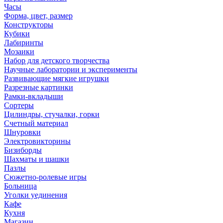
Часы
Форма, цвет, размер
Конструкторы
Кубики
Лабиринты
Мозаики
Набор для детского творчества
Научные лаборатории и эксперименты
Развивающие мягкие игрушки
Разрезные картинки
Рамки-вкладыши
Сортеры
Цилиндры, стучалки, горки
Счетный материал
Шнуровки
Электровикторины
Бизиборды
Шахматы и шашки
Пазлы
Сюжетно-ролевые игры
Больница
Уголки уединения
Кафе
Кухня
Магазин