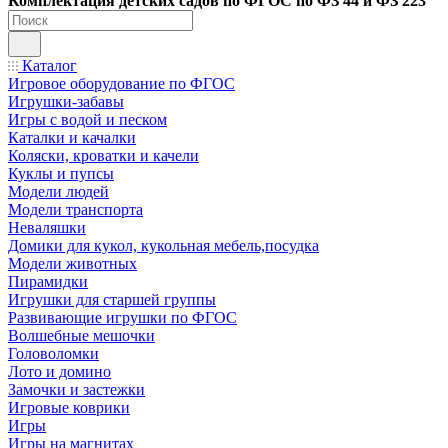
Ко
мплектация детских садов по ФГОC по ФЗ 44 и ФЗ 223
Каталог
Игровое оборудование по ФГОС
Игрушки-забавы
Игры с водой и песком
Каталки и качалки
Коляски, кроватки и качели
Куклы и пупсы
Модели людей
Модели транспорта
Неваляшки
Домики для кукол, кукольная мебель,посудка
Модели животных
Пирамидки
Игрушки для старшей группы
Развивающие игрушки по ФГОС
Волшебные мешочки
Головоломки
Лото и домино
Замочки и застежки
Игровые коврики
Игры
Игры на магнитах