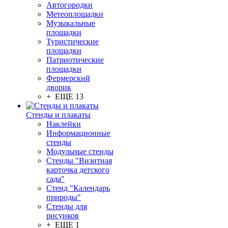
Автогородки
Метеоплощадки
Музыкальные
площадки
Туристические
площадки
Патриотические
площадки
Фермерский
дворик
+ ЕЩЕ 13
Стенды и плакаты
Наклейки
Информационные
стенды
Модульные стенды
Стенды "Визитная
карточка детского
сада"
Стенд "Календарь
природы"
Стенды для
рисунков
+ ЕЩЕ 1