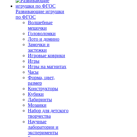
Развивающие игрушки
по ФГОС
Волшебные
мешочки
Головоломки
Лото и домино
Замочки и
застежки
Игровые коврики
Игры
Игры на магнитах
Часы
Форма, цвет,
размер
Конструкторы
Кубики
Лабиринты
Мозаики
Набор для детского
творчества
Научные
лаборатории и
эксперименты