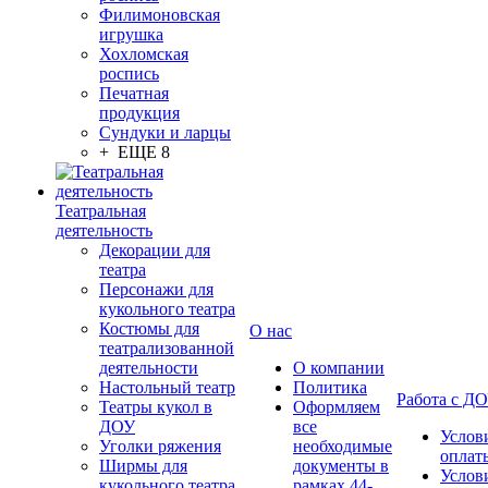
Филимоновская
игрушка
Хохломская
роспись
Печатная
продукция
Сундуки и ларцы
+ ЕЩЕ 8
Театральная
деятельность
Декорации для
театра
Персонажи для
кукольного театра
Костюмы для
О нас
театрализованной
деятельности
О компании
Настольный театр
Политика
Работа с Д
Театры кукол в
Оформляем
ДОУ
все
Услов
Уголки ряжения
необходимые
оплат
Ширмы для
документы в
Услов
кукольного театра
рамках 44-