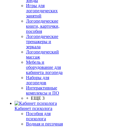
зонды
Игры для
логопедических
занятий
Логопедические
книги, карточки,
пособия
Логопедические
тренажеры и
зеркала
Логопедический
массаж
Мебель и
оборудование для
кабинета логопеда
Наборы для
логопедов
Интерактивные
комплексы и ПО
+ ЕЩЕ 3
Кабинет психолога
Пособия для
психолога
Водная и песочная