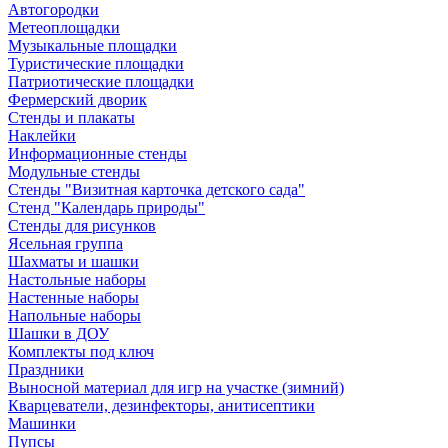
Автогородки
Метеоплощадки
Музыкальные площадки
Туристические площадки
Патриотические площадки
Фермерский дворик
Стенды и плакаты
Наклейки
Информационные стенды
Модульные стенды
Стенды "Визитная карточка детского сада"
Стенд "Календарь природы"
Стенды для рисунков
Ясельная группа
Шахматы и шашки
Настольные наборы
Настенные наборы
Напольные наборы
Шашки в ДОУ
Комплекты под ключ
Праздники
Выносной материал для игр на участке (зимний)
Кварцеватели, дезинфекторы, анитисептики
Машинки
Пупсы