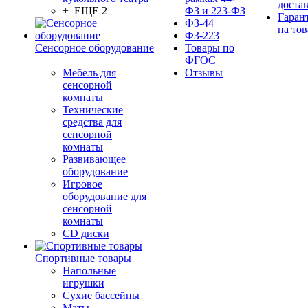
доста
+ ЕЩЕ 2
ФЗ и 223-ФЗ
Гаран
ФЗ-44
на тов
ФЗ-223
Сенсорное оборудование
Товары по
ФГОС
Мебель для
Отзывы
сенсорной
комнаты
Технические
средства для
сенсорной
комнаты
Развивающее
оборудование
Игровое
оборудование для
сенсорной
комнаты
CD диски
Спортивные товары
Напольные
игрушки
Сухие бассейны
Маты