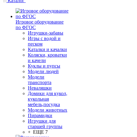
Каталог
Игровое оборудование
по ФГОС
Игрушки-забавы
Игры с водой и
песком
Каталки и качалки
Коляски, кроватки
и качели
Куклы и пупсы
Модели людей
Модели
транспорта
Неваляшки
Домики для кукол,
кукольная
мебель,посудка
Модели животных
Пирамидки
Игрушки для
старшей группы
+ ЕЩЕ 7