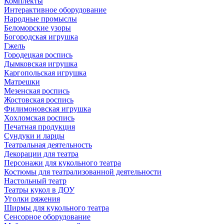
Комплекты
Интерактивное оборудование
Народные промыслы
Беломорские узоры
Богородская игрушка
Гжель
Городецкая роспись
Дымковская игрушка
Каргопольская игрушка
Матрешки
Мезенская роспись
Жостовская роспись
Филимоновская игрушка
Хохломская роспись
Печатная продукция
Сундуки и ларцы
Театральная деятельность
Декорации для театра
Персонажи для кукольного театра
Костюмы для театрализованной деятельности
Настольный театр
Театры кукол в ДОУ
Уголки ряжения
Ширмы для кукольного театра
Сенсорное оборудование