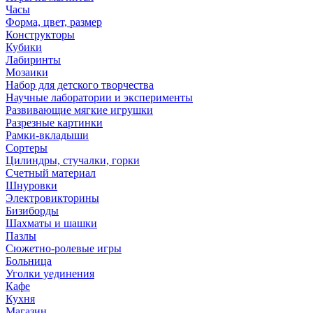
Часы
Форма, цвет, размер
Конструкторы
Кубики
Лабиринты
Мозаики
Набор для детского творчества
Научные лаборатории и эксперименты
Развивающие мягкие игрушки
Разрезные картинки
Рамки-вкладыши
Сортеры
Цилиндры, стучалки, горки
Счетный материал
Шнуровки
Электровикторины
Бизиборды
Шахматы и шашки
Пазлы
Сюжетно-ролевые игры
Больница
Уголки уединения
Кафе
Кухня
Магазин