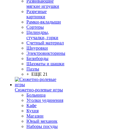
Развивающие
мягкие игрушки
Разрезные
картинки
Рамки-вкладыши
Сортеры
Цилиндры,
стучалки, горки
Счетный материал
Шнуровки
Электровикторины
Бизиборды
Шахматы и шашки
Пазлы
+ ЕЩЕ 21
Сюжетно-ролевые игры
Больница
Уголки уединения
Кафе
Кухня
Магазин
Юный механик
Наборы посуды