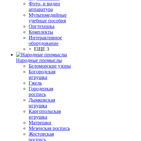
Фото- и видио
аппаратура
Мультимедийные
учебные пособия
Оргтехника
Комплекты
Интерактивное
оборудование
+ ЕЩЕ 3
Народные промыслы
Беломорские узоры
Богородская
игрушка
Гжель
Городецкая
роспись
Дымковская
игрушка
Каргопольская
игрушка
Матрешки
Мезенская роспись
Жостовская
роспись