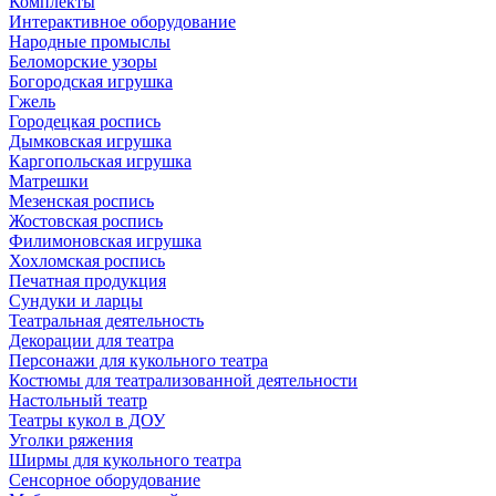
Комплекты
Интерактивное оборудование
Народные промыслы
Беломорские узоры
Богородская игрушка
Гжель
Городецкая роспись
Дымковская игрушка
Каргопольская игрушка
Матрешки
Мезенская роспись
Жостовская роспись
Филимоновская игрушка
Хохломская роспись
Печатная продукция
Сундуки и ларцы
Театральная деятельность
Декорации для театра
Персонажи для кукольного театра
Костюмы для театрализованной деятельности
Настольный театр
Театры кукол в ДОУ
Уголки ряжения
Ширмы для кукольного театра
Сенсорное оборудование