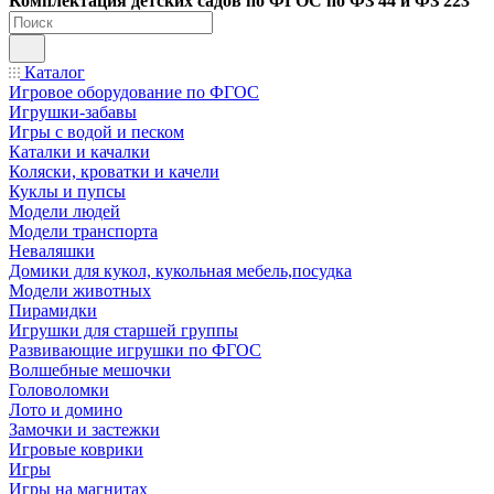
Ко
мплектация детских садов по ФГОC по ФЗ 44 и ФЗ 223
Каталог
Игровое оборудование по ФГОС
Игрушки-забавы
Игры с водой и песком
Каталки и качалки
Коляски, кроватки и качели
Куклы и пупсы
Модели людей
Модели транспорта
Неваляшки
Домики для кукол, кукольная мебель,посудка
Модели животных
Пирамидки
Игрушки для старшей группы
Развивающие игрушки по ФГОС
Волшебные мешочки
Головоломки
Лото и домино
Замочки и застежки
Игровые коврики
Игры
Игры на магнитах