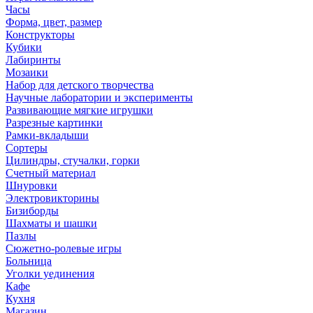
Часы
Форма, цвет, размер
Конструкторы
Кубики
Лабиринты
Мозаики
Набор для детского творчества
Научные лаборатории и эксперименты
Развивающие мягкие игрушки
Разрезные картинки
Рамки-вкладыши
Сортеры
Цилиндры, стучалки, горки
Счетный материал
Шнуровки
Электровикторины
Бизиборды
Шахматы и шашки
Пазлы
Сюжетно-ролевые игры
Больница
Уголки уединения
Кафе
Кухня
Магазин