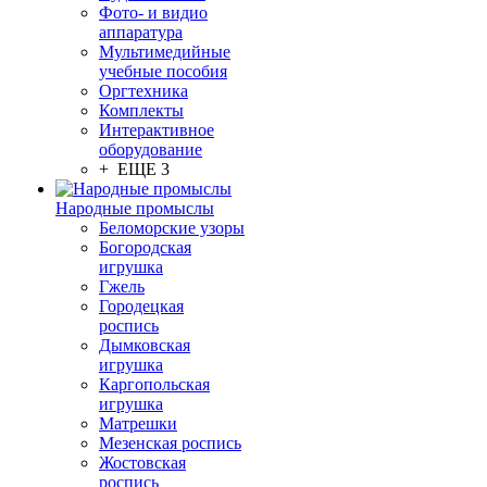
Фото- и видио
аппаратура
Мультимедийные
учебные пособия
Оргтехника
Комплекты
Интерактивное
оборудование
+ ЕЩЕ 3
Народные промыслы
Беломорские узоры
Богородская
игрушка
Гжель
Городецкая
роспись
Дымковская
игрушка
Каргопольская
игрушка
Матрешки
Мезенская роспись
Жостовская
роспись