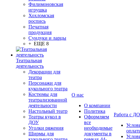
Филимоновская
игрушка
Хохломская
роспись
Печатная
продукция
Сундуки и ларцы
+ ЕЩЕ 8
Театральная
деятельность
Декорации для
театра
Персонажи для
кукольного театра
Костюмы для
О нас
театрализованной
деятельности
О компании
Настольный театр
Политика
Работа с Д
Театры кукол в
Оформляем
ДОУ
все
Услов
Уголки ряжения
необходимые
оплат
Ширмы для
документы в
Услов
кукольного театра
рамках 44-