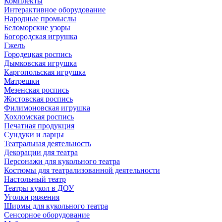
Комплекты
Интерактивное оборудование
Народные промыслы
Беломорские узоры
Богородская игрушка
Гжель
Городецкая роспись
Дымковская игрушка
Каргопольская игрушка
Матрешки
Мезенская роспись
Жостовская роспись
Филимоновская игрушка
Хохломская роспись
Печатная продукция
Сундуки и ларцы
Театральная деятельность
Декорации для театра
Персонажи для кукольного театра
Костюмы для театрализованной деятельности
Настольный театр
Театры кукол в ДОУ
Уголки ряжения
Ширмы для кукольного театра
Сенсорное оборудование