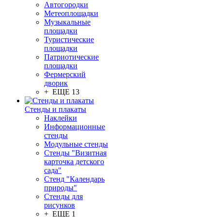
Автогородки
Метеоплощадки
Музыкальные
площадки
Туристические
площадки
Патриотические
площадки
Фермерский
дворик
+ ЕЩЕ 13
Стенды и плакаты
Наклейки
Информационные
стенды
Модульные стенды
Стенды "Визитная
карточка детского
сада"
Стенд "Календарь
природы"
Стенды для
рисунков
+ ЕЩЕ 1