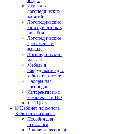
зонды
Игры для
логопедических
занятий
Логопедические
книги, карточки,
пособия
Логопедические
тренажеры и
зеркала
Логопедический
массаж
Мебель и
оборудование для
кабинета логопеда
Наборы для
логопедов
Интерактивные
комплексы и ПО
+ ЕЩЕ 3
Кабинет психолога
Пособия для
психолога
Водная и песочная