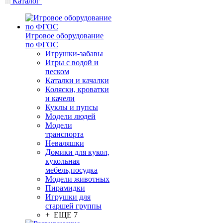
Каталог
Игровое оборудование
по ФГОС
Игрушки-забавы
Игры с водой и
песком
Каталки и качалки
Коляски, кроватки
и качели
Куклы и пупсы
Модели людей
Модели
транспорта
Неваляшки
Домики для кукол,
кукольная
мебель,посудка
Модели животных
Пирамидки
Игрушки для
старшей группы
+ ЕЩЕ 7