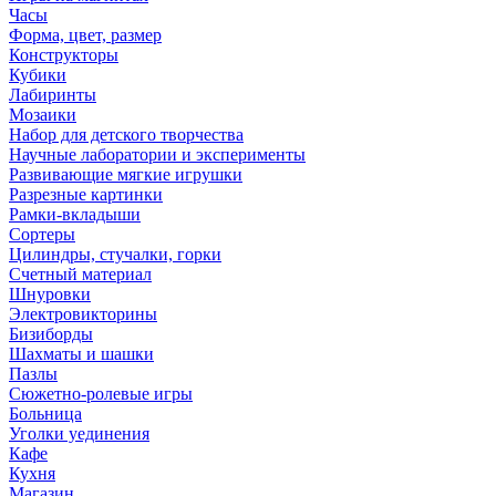
Часы
Форма, цвет, размер
Конструкторы
Кубики
Лабиринты
Мозаики
Набор для детского творчества
Научные лаборатории и эксперименты
Развивающие мягкие игрушки
Разрезные картинки
Рамки-вкладыши
Сортеры
Цилиндры, стучалки, горки
Счетный материал
Шнуровки
Электровикторины
Бизиборды
Шахматы и шашки
Пазлы
Сюжетно-ролевые игры
Больница
Уголки уединения
Кафе
Кухня
Магазин