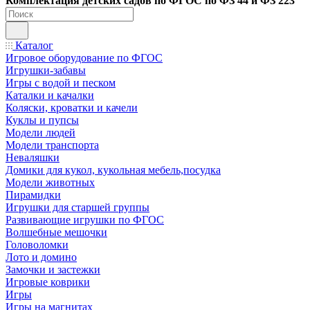
Ко
мплектация детских садов по ФГОC по ФЗ 44 и ФЗ 223
Каталог
Игровое оборудование по ФГОС
Игрушки-забавы
Игры с водой и песком
Каталки и качалки
Коляски, кроватки и качели
Куклы и пупсы
Модели людей
Модели транспорта
Неваляшки
Домики для кукол, кукольная мебель,посудка
Модели животных
Пирамидки
Игрушки для старшей группы
Развивающие игрушки по ФГОС
Волшебные мешочки
Головоломки
Лото и домино
Замочки и застежки
Игровые коврики
Игры
Игры на магнитах