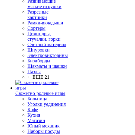
Развивающие
мягкие игрушки
Разрезные
картинки
Рамки-вкладыши
Сортеры
Цилиндры,
стучалки, горки
Счетный материал
Шнуровки
Электровикторины
Бизиборды
Шахматы и шашки
Пазлы
+ ЕЩЕ 21
Сюжетно-ролевые игры
Больница
Уголки уединения
Кафе
Кухня
Магазин
Юный механик
Наборы посуды