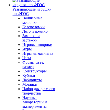
Развивающие игрушки
по ФГОС
Волшебные
мешочки
Головоломки
Лото и домино
Замочки и
застежки
Игровые коврики
Игры
Игры на магнитах
Часы
Форма, цвет,
размер
Конструкторы
Кубики
Лабиринты
Мозаики
Набор для детского
творчества
Научные
лаборатории и
эксперименты