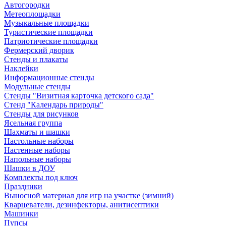
Автогородки
Метеоплощадки
Музыкальные площадки
Туристические площадки
Патриотические площадки
Фермерский дворик
Стенды и плакаты
Наклейки
Информационные стенды
Модульные стенды
Стенды "Визитная карточка детского сада"
Стенд "Календарь природы"
Стенды для рисунков
Ясельная группа
Шахматы и шашки
Настольные наборы
Настенные наборы
Напольные наборы
Шашки в ДОУ
Комплекты под ключ
Праздники
Выносной материал для игр на участке (зимний)
Кварцеватели, дезинфекторы, анитисептики
Машинки
Пупсы