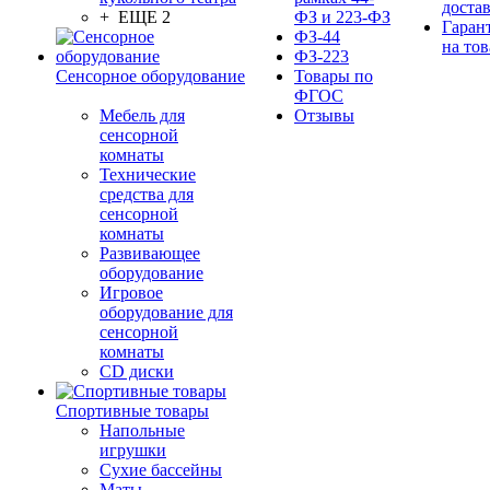
доста
+ ЕЩЕ 2
ФЗ и 223-ФЗ
Гаран
ФЗ-44
на тов
ФЗ-223
Сенсорное оборудование
Товары по
ФГОС
Мебель для
Отзывы
сенсорной
комнаты
Технические
средства для
сенсорной
комнаты
Развивающее
оборудование
Игровое
оборудование для
сенсорной
комнаты
CD диски
Спортивные товары
Напольные
игрушки
Сухие бассейны
Маты