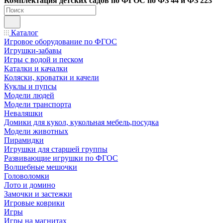
Ко
мплектация детских садов по ФГОC по ФЗ 44 и ФЗ 223
Каталог
Игровое оборудование по ФГОС
Игрушки-забавы
Игры с водой и песком
Каталки и качалки
Коляски, кроватки и качели
Куклы и пупсы
Модели людей
Модели транспорта
Неваляшки
Домики для кукол, кукольная мебель,посудка
Модели животных
Пирамидки
Игрушки для старшей группы
Развивающие игрушки по ФГОС
Волшебные мешочки
Головоломки
Лото и домино
Замочки и застежки
Игровые коврики
Игры
Игры на магнитах