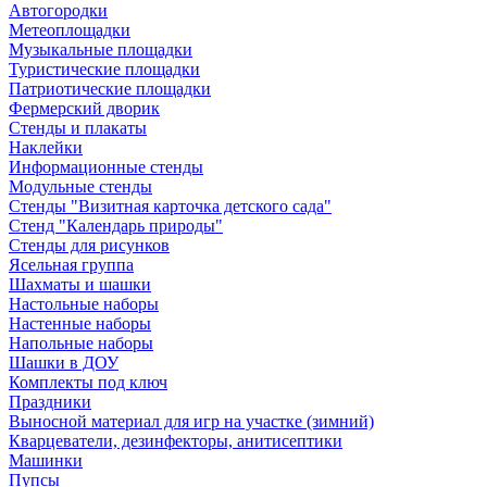
Автогородки
Метеоплощадки
Музыкальные площадки
Туристические площадки
Патриотические площадки
Фермерский дворик
Стенды и плакаты
Наклейки
Информационные стенды
Модульные стенды
Стенды "Визитная карточка детского сада"
Стенд "Календарь природы"
Стенды для рисунков
Ясельная группа
Шахматы и шашки
Настольные наборы
Настенные наборы
Напольные наборы
Шашки в ДОУ
Комплекты под ключ
Праздники
Выносной материал для игр на участке (зимний)
Кварцеватели, дезинфекторы, анитисептики
Машинки
Пупсы