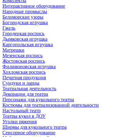
Комплекты
Интерактивное оборудование
Народные промыслы
Беломорские узоры
Богородская игрушка
Гжель
Городецкая роспись
Дымковская игрушка
Каргопольская игрушка
Матрешки
Мезенская роспись
Жостовская роспись
Филимоновская игрушка
Хохломская роспись
Печатная продукция
Сундуки и ларцы
Театральная деятельность
Декорации для театра
Персонажи для кукольного театра
Костюмы для театрализованной деятельности
Настольный театр
Театры кукол в ДОУ
Уголки ряжения
Ширмы для кукольного театра
Сенсорное оборудование