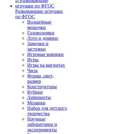
Развивающие игрушки
по ФГОС
Волшебные
мешочки
Головоломки
Лото и домино
Замочки и
застежки
Игровые коврики
Игры
Игры на магнитах
Часы
Форма, цвет,
размер
Конструкторы
Кубики
Лабиринты
Мозаики
Набор для детского
творчества
Научные
лаборатории и
эксперименты