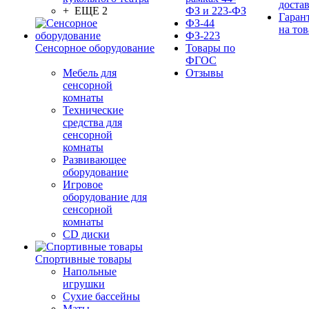
доста
+ ЕЩЕ 2
ФЗ и 223-ФЗ
Гаран
ФЗ-44
на тов
ФЗ-223
Сенсорное оборудование
Товары по
ФГОС
Мебель для
Отзывы
сенсорной
комнаты
Технические
средства для
сенсорной
комнаты
Развивающее
оборудование
Игровое
оборудование для
сенсорной
комнаты
CD диски
Спортивные товары
Напольные
игрушки
Сухие бассейны
Маты