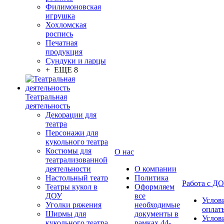
Филимоновская
игрушка
Хохломская
роспись
Печатная
продукция
Сундуки и ларцы
+ ЕЩЕ 8
Театральная
деятельность
Декорации для
театра
Персонажи для
кукольного театра
Костюмы для
О нас
театрализованной
деятельности
О компании
Настольный театр
Политика
Работа с Д
Театры кукол в
Оформляем
ДОУ
все
Услов
Уголки ряжения
необходимые
оплат
Ширмы для
документы в
Услов
кукольного театра
рамках 44-