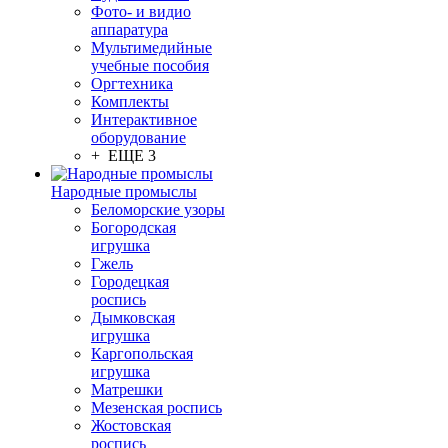
Фото- и видио
аппаратура
Мультимедийные
учебные пособия
Оргтехника
Комплекты
Интерактивное
оборудование
+ ЕЩЕ 3
Народные промыслы
Беломорские узоры
Богородская
игрушка
Гжель
Городецкая
роспись
Дымковская
игрушка
Каргопольская
игрушка
Матрешки
Мезенская роспись
Жостовская
роспись