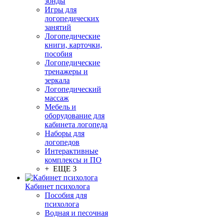
зонды
Игры для
логопедических
занятий
Логопедические
книги, карточки,
пособия
Логопедические
тренажеры и
зеркала
Логопедический
массаж
Мебель и
оборудование для
кабинета логопеда
Наборы для
логопедов
Интерактивные
комплексы и ПО
+ ЕЩЕ 3
Кабинет психолога
Пособия для
психолога
Водная и песочная