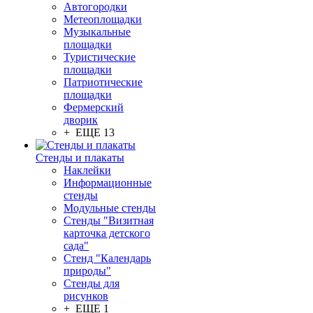
Автогородки
Метеоплощадки
Музыкальные
площадки
Туристические
площадки
Патриотические
площадки
Фермерский
дворик
+ ЕЩЕ 13
Стенды и плакаты
Наклейки
Информационные
стенды
Модульные стенды
Стенды "Визитная
карточка детского
сада"
Стенд "Календарь
природы"
Стенды для
рисунков
+ ЕЩЕ 1