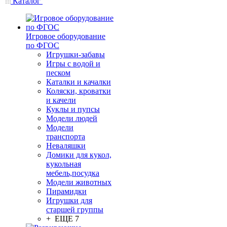
Каталог
Игровое оборудование
по ФГОС
Игрушки-забавы
Игры с водой и
песком
Каталки и качалки
Коляски, кроватки
и качели
Куклы и пупсы
Модели людей
Модели
транспорта
Неваляшки
Домики для кукол,
кукольная
мебель,посудка
Модели животных
Пирамидки
Игрушки для
старшей группы
+ ЕЩЕ 7