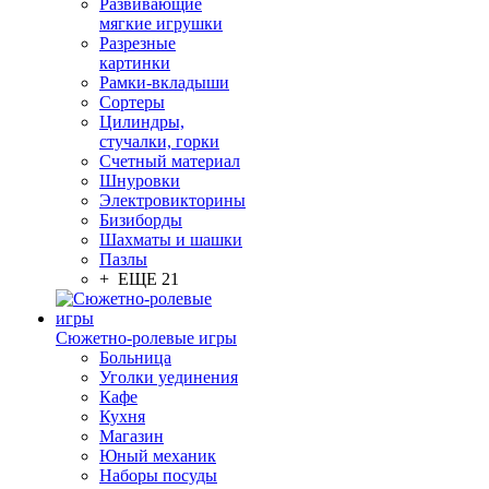
Развивающие
мягкие игрушки
Разрезные
картинки
Рамки-вкладыши
Сортеры
Цилиндры,
стучалки, горки
Счетный материал
Шнуровки
Электровикторины
Бизиборды
Шахматы и шашки
Пазлы
+ ЕЩЕ 21
Сюжетно-ролевые игры
Больница
Уголки уединения
Кафе
Кухня
Магазин
Юный механик
Наборы посуды