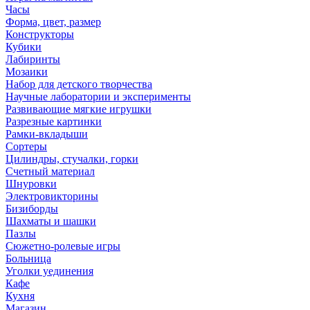
Часы
Форма, цвет, размер
Конструкторы
Кубики
Лабиринты
Мозаики
Набор для детского творчества
Научные лаборатории и эксперименты
Развивающие мягкие игрушки
Разрезные картинки
Рамки-вкладыши
Сортеры
Цилиндры, стучалки, горки
Счетный материал
Шнуровки
Электровикторины
Бизиборды
Шахматы и шашки
Пазлы
Сюжетно-ролевые игры
Больница
Уголки уединения
Кафе
Кухня
Магазин