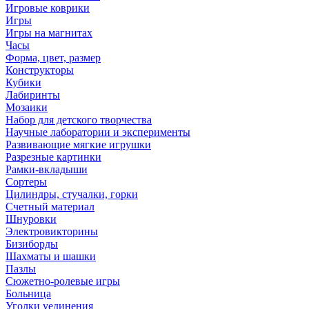
Игровые коврики
Игры
Игры на магнитах
Часы
Форма, цвет, размер
Конструкторы
Кубики
Лабиринты
Мозаики
Набор для детского творчества
Научные лаборатории и эксперименты
Развивающие мягкие игрушки
Разрезные картинки
Рамки-вкладыши
Сортеры
Цилиндры, стучалки, горки
Счетный материал
Шнуровки
Электровикторины
Бизиборды
Шахматы и шашки
Пазлы
Сюжетно-ролевые игры
Больница
Уголки уединения