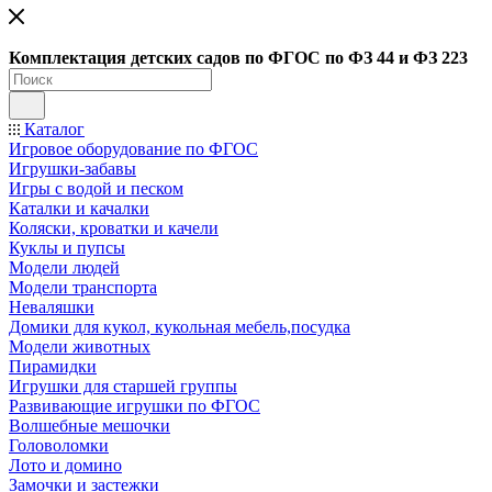
Ко
мплектация детских садов по ФГОC по ФЗ 44 и ФЗ 223
Каталог
Игровое оборудование по ФГОС
Игрушки-забавы
Игры с водой и песком
Каталки и качалки
Коляски, кроватки и качели
Куклы и пупсы
Модели людей
Модели транспорта
Неваляшки
Домики для кукол, кукольная мебель,посудка
Модели животных
Пирамидки
Игрушки для старшей группы
Развивающие игрушки по ФГОС
Волшебные мешочки
Головоломки
Лото и домино
Замочки и застежки