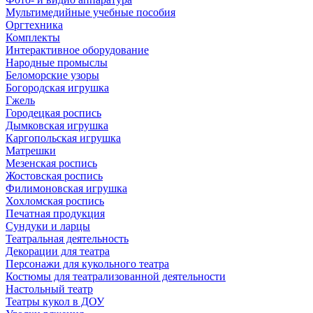
Мультимедийные учебные пособия
Оргтехника
Комплекты
Интерактивное оборудование
Народные промыслы
Беломорские узоры
Богородская игрушка
Гжель
Городецкая роспись
Дымковская игрушка
Каргопольская игрушка
Матрешки
Мезенская роспись
Жостовская роспись
Филимоновская игрушка
Хохломская роспись
Печатная продукция
Сундуки и ларцы
Театральная деятельность
Декорации для театра
Персонажи для кукольного театра
Костюмы для театрализованной деятельности
Настольный театр
Театры кукол в ДОУ