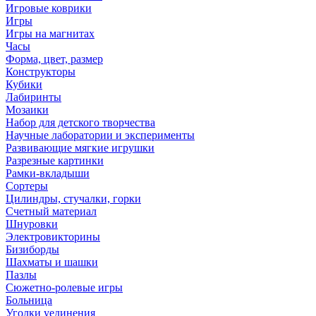
Игровые коврики
Игры
Игры на магнитах
Часы
Форма, цвет, размер
Конструкторы
Кубики
Лабиринты
Мозаики
Набор для детского творчества
Научные лаборатории и эксперименты
Развивающие мягкие игрушки
Разрезные картинки
Рамки-вкладыши
Сортеры
Цилиндры, стучалки, горки
Счетный материал
Шнуровки
Электровикторины
Бизиборды
Шахматы и шашки
Пазлы
Сюжетно-ролевые игры
Больница
Уголки уединения