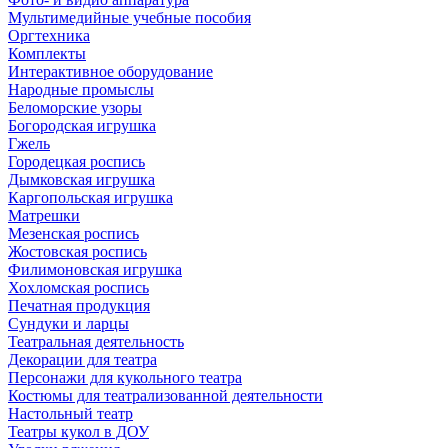
Мультимедийные учебные пособия
Оргтехника
Комплекты
Интерактивное оборудование
Народные промыслы
Беломорские узоры
Богородская игрушка
Гжель
Городецкая роспись
Дымковская игрушка
Каргопольская игрушка
Матрешки
Мезенская роспись
Жостовская роспись
Филимоновская игрушка
Хохломская роспись
Печатная продукция
Сундуки и ларцы
Театральная деятельность
Декорации для театра
Персонажи для кукольного театра
Костюмы для театрализованной деятельности
Настольный театр
Театры кукол в ДОУ