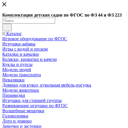
Ко
мплектация детских садов по ФГОC по ФЗ 44 и ФЗ 223
Каталог
Игровое оборудование по ФГОС
Игрушки-забавы
Игры с водой и песком
Каталки и качалки
Коляски, кроватки и качели
Куклы и пупсы
Модели людей
Модели транспорта
Неваляшки
Домики для кукол, кукольная мебель,посудка
Модели животных
Пирамидки
Игрушки для старшей группы
Развивающие игрушки по ФГОС
Волшебные мешочки
Головоломки
Лото и домино
Замочки и застежки