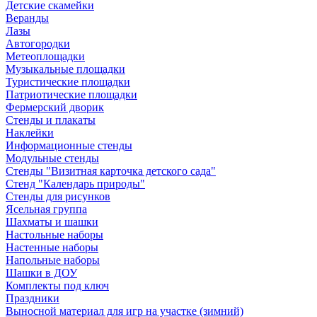
Детские скамейки
Веранды
Лазы
Автогородки
Метеоплощадки
Музыкальные площадки
Туристические площадки
Патриотические площадки
Фермерский дворик
Стенды и плакаты
Наклейки
Информационные стенды
Модульные стенды
Стенды "Визитная карточка детского сада"
Стенд "Календарь природы"
Стенды для рисунков
Ясельная группа
Шахматы и шашки
Настольные наборы
Настенные наборы
Напольные наборы
Шашки в ДОУ
Комплекты под ключ
Праздники
Выносной материал для игр на участке (зимний)