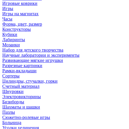
Игровые коврики
Игры
Игры на магнитах
Часы
Форма, цвет, размер
Конструкторы
Кубики
Лабиринты
Мозаики
Набор для детского творчества
Научные лаборатории и эксперименты
Развивающие мягкие игрушки
Разрезные картинки
Рамки-вкладыши
Сортеры
Цилиндры, стучалки, горки
Счетный материал
Шнуровки
Электровикторины
Бизиборды
Шахматы и шашки
Пазлы
Сюжетно-ролевые игры
Больница
Уголки уединения