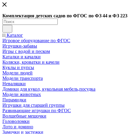
Ко
мплектация детских садов по ФГОC по ФЗ 44 и ФЗ 223
Каталог
Игровое оборудование по ФГОС
Игрушки-забавы
Игры с водой и песком
Каталки и качалки
Коляски, кроватки и качели
Куклы и пупсы
Модели людей
Модели транспорта
Неваляшки
Домики для кукол, кукольная мебель,посудка
Модели животных
Пирамидки
Игрушки для старшей группы
Развивающие игрушки по ФГОС
Волшебные мешочки
Головоломки
Лото и домино
Замочки и застежки