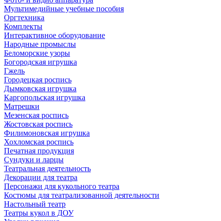
Мультимедийные учебные пособия
Оргтехника
Комплекты
Интерактивное оборудование
Народные промыслы
Беломорские узоры
Богородская игрушка
Гжель
Городецкая роспись
Дымковская игрушка
Каргопольская игрушка
Матрешки
Мезенская роспись
Жостовская роспись
Филимоновская игрушка
Хохломская роспись
Печатная продукция
Сундуки и ларцы
Театральная деятельность
Декорации для театра
Персонажи для кукольного театра
Костюмы для театрализованной деятельности
Настольный театр
Театры кукол в ДОУ