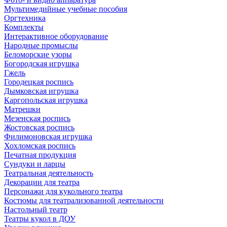
Мультимедийные учебные пособия
Оргтехника
Комплекты
Интерактивное оборудование
Народные промыслы
Беломорские узоры
Богородская игрушка
Гжель
Городецкая роспись
Дымковская игрушка
Каргопольская игрушка
Матрешки
Мезенская роспись
Жостовская роспись
Филимоновская игрушка
Хохломская роспись
Печатная продукция
Сундуки и ларцы
Театральная деятельность
Декорации для театра
Персонажи для кукольного театра
Костюмы для театрализованной деятельности
Настольный театр
Театры кукол в ДОУ