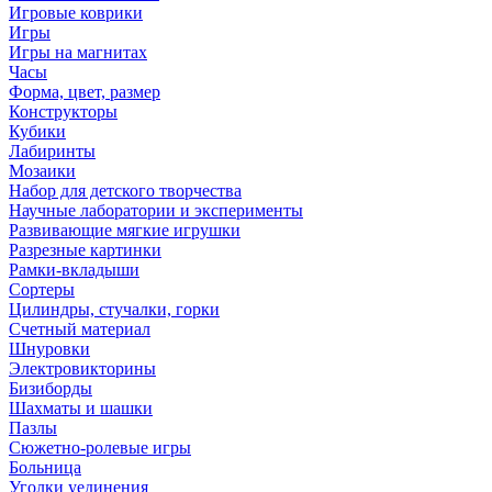
Игровые коврики
Игры
Игры на магнитах
Часы
Форма, цвет, размер
Конструкторы
Кубики
Лабиринты
Мозаики
Набор для детского творчества
Научные лаборатории и эксперименты
Развивающие мягкие игрушки
Разрезные картинки
Рамки-вкладыши
Сортеры
Цилиндры, стучалки, горки
Счетный материал
Шнуровки
Электровикторины
Бизиборды
Шахматы и шашки
Пазлы
Сюжетно-ролевые игры
Больница
Уголки уединения