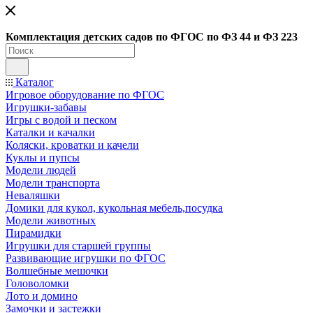
Ко
мплектация детских садов по ФГОC по ФЗ 44 и ФЗ 223
Каталог
Игровое оборудование по ФГОС
Игрушки-забавы
Игры с водой и песком
Каталки и качалки
Коляски, кроватки и качели
Куклы и пупсы
Модели людей
Модели транспорта
Неваляшки
Домики для кукол, кукольная мебель,посудка
Модели животных
Пирамидки
Игрушки для старшей группы
Развивающие игрушки по ФГОС
Волшебные мешочки
Головоломки
Лото и домино
Замочки и застежки