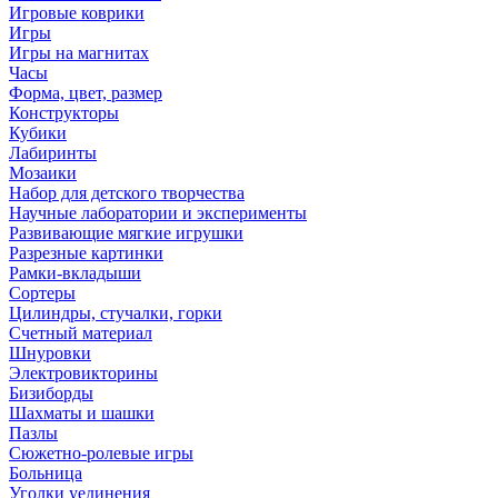
Игровые коврики
Игры
Игры на магнитах
Часы
Форма, цвет, размер
Конструкторы
Кубики
Лабиринты
Мозаики
Набор для детского творчества
Научные лаборатории и эксперименты
Развивающие мягкие игрушки
Разрезные картинки
Рамки-вкладыши
Сортеры
Цилиндры, стучалки, горки
Счетный материал
Шнуровки
Электровикторины
Бизиборды
Шахматы и шашки
Пазлы
Сюжетно-ролевые игры
Больница
Уголки уединения