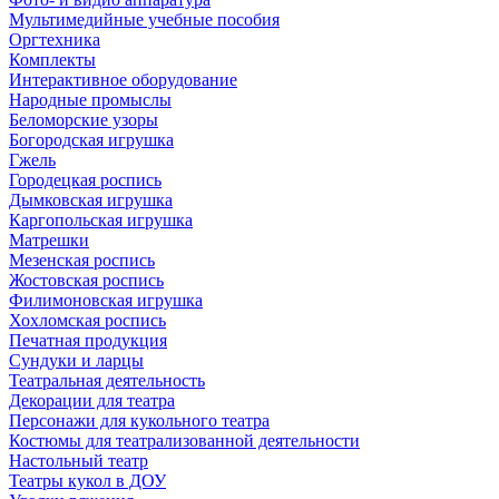
Мультимедийные учебные пособия
Оргтехника
Комплекты
Интерактивное оборудование
Народные промыслы
Беломорские узоры
Богородская игрушка
Гжель
Городецкая роспись
Дымковская игрушка
Каргопольская игрушка
Матрешки
Мезенская роспись
Жостовская роспись
Филимоновская игрушка
Хохломская роспись
Печатная продукция
Сундуки и ларцы
Театральная деятельность
Декорации для театра
Персонажи для кукольного театра
Костюмы для театрализованной деятельности
Настольный театр
Театры кукол в ДОУ