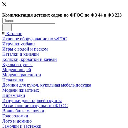
Ко
мплектация детских садов по ФГОC по ФЗ 44 и ФЗ 223
Каталог
Игровое оборудование по ФГОС
Игрушки-забавы
Игры с водой и песком
Каталки и качалки
Коляски, кроватки и качели
Куклы и пупсы
Модели людей
Модели транспорта
Неваляшки
Домики для кукол, кукольная мебель,посудка
Модели животных
Пирамидки
Игрушки для старшей группы
Развивающие игрушки по ФГОС
Волшебные мешочки
Головоломки
Лото и домино
Замочки и застежки