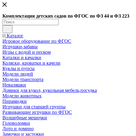
Ко
мплектация детских садов по ФГОC по ФЗ 44 и ФЗ 223
Каталог
Игровое оборудование по ФГОС
Игрушки-забавы
Игры с водой и песком
Каталки и качалки
Коляски, кроватки и качели
Куклы и пупсы
Модели людей
Модели транспорта
Неваляшки
Домики для кукол, кукольная мебель,посудка
Модели животных
Пирамидки
Игрушки для старшей группы
Развивающие игрушки по ФГОС
Волшебные мешочки
Головоломки
Лото и домино
Замочки и застежки