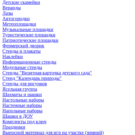
Детские скамейки
Веранды
Лазы
Автогородки
Метеоплощадки
Музыкальные площадки
Туристические площадки
Патриотические площадки
Фермерский дворик
Стенды и плакаты
Наклейки
Информационные стенды
Модульные стенды
Стенды "Визитная карточка детского сада"
Стенд "Календарь природы"
Стенды для рисунков
Ясельная группа
Шахматы и шашки
Настольные наборы
Настенные наборы
Напольные наборы
Шашки в ДОУ
Комплекты под ключ
Праздники
Выносной материал для игр на участке (зимний)