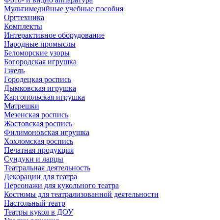
Мультимедийные учебные пособия
Оргтехника
Комплекты
Интерактивное оборудование
Народные промыслы
Беломорские узоры
Богородская игрушка
Гжель
Городецкая роспись
Дымковская игрушка
Каргопольская игрушка
Матрешки
Мезенская роспись
Жостовская роспись
Филимоновская игрушка
Хохломская роспись
Печатная продукция
Сундуки и ларцы
Театральная деятельность
Декорации для театра
Персонажи для кукольного театра
Костюмы для театрализованной деятельности
Настольный театр
Театры кукол в ДОУ