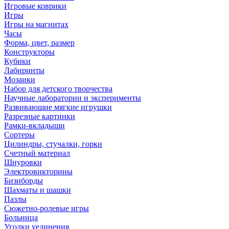
Игровые коврики
Игры
Игры на магнитах
Часы
Форма, цвет, размер
Конструкторы
Кубики
Лабиринты
Мозаики
Набор для детского творчества
Научные лаборатории и эксперименты
Развивающие мягкие игрушки
Разрезные картинки
Рамки-вкладыши
Сортеры
Цилиндры, стучалки, горки
Счетный материал
Шнуровки
Электровикторины
Бизиборды
Шахматы и шашки
Пазлы
Сюжетно-ролевые игры
Больница
Уголки уединения