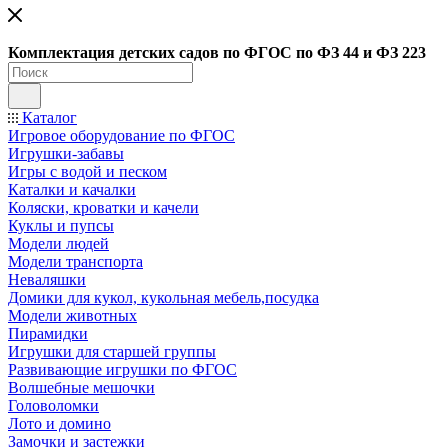
Ко
мплектация детских садов по ФГОC по ФЗ 44 и ФЗ 223
Каталог
Игровое оборудование по ФГОС
Игрушки-забавы
Игры с водой и песком
Каталки и качалки
Коляски, кроватки и качели
Куклы и пупсы
Модели людей
Модели транспорта
Неваляшки
Домики для кукол, кукольная мебель,посудка
Модели животных
Пирамидки
Игрушки для старшей группы
Развивающие игрушки по ФГОС
Волшебные мешочки
Головоломки
Лото и домино
Замочки и застежки