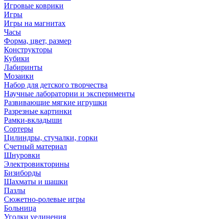
Игровые коврики
Игры
Игры на магнитах
Часы
Форма, цвет, размер
Конструкторы
Кубики
Лабиринты
Мозаики
Набор для детского творчества
Научные лаборатории и эксперименты
Развивающие мягкие игрушки
Разрезные картинки
Рамки-вкладыши
Сортеры
Цилиндры, стучалки, горки
Счетный материал
Шнуровки
Электровикторины
Бизиборды
Шахматы и шашки
Пазлы
Сюжетно-ролевые игры
Больница
Уголки уединения