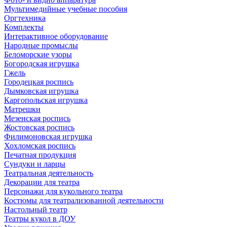
Мультимедийные учебные пособия
Оргтехника
Комплекты
Интерактивное оборудование
Народные промыслы
Беломорские узоры
Богородская игрушка
Гжель
Городецкая роспись
Дымковская игрушка
Каргопольская игрушка
Матрешки
Мезенская роспись
Жостовская роспись
Филимоновская игрушка
Хохломская роспись
Печатная продукция
Сундуки и ларцы
Театральная деятельность
Декорации для театра
Персонажи для кукольного театра
Костюмы для театрализованной деятельности
Настольный театр
Театры кукол в ДОУ