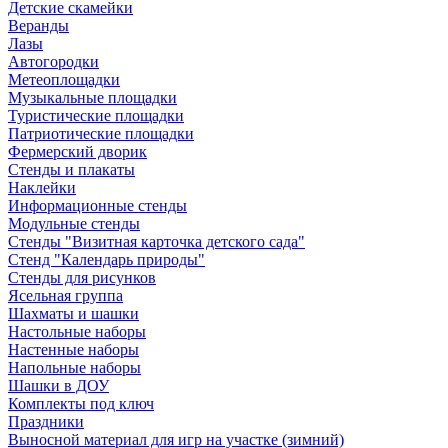
Детские скамейки
Веранды
Лазы
Автогородки
Метеоплощадки
Музыкальные площадки
Туристические площадки
Патриотические площадки
Фермерский дворик
Стенды и плакаты
Наклейки
Информационные стенды
Модульные стенды
Стенды "Визитная карточка детского сада"
Стенд "Календарь природы"
Стенды для рисунков
Ясельная группа
Шахматы и шашки
Настольные наборы
Настенные наборы
Напольные наборы
Шашки в ДОУ
Комплекты под ключ
Праздники
Выносной материал для игр на участке (зимний)