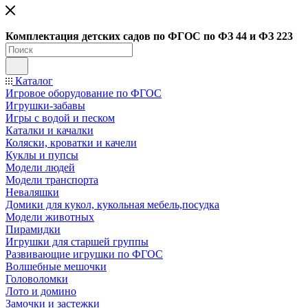
Ко
мплектация детских садов по ФГОC по ФЗ 44 и ФЗ 223
Каталог
Игровое оборудование по ФГОС
Игрушки-забавы
Игры с водой и песком
Каталки и качалки
Коляски, кроватки и качели
Куклы и пупсы
Модели людей
Модели транспорта
Неваляшки
Домики для кукол, кукольная мебель,посудка
Модели животных
Пирамидки
Игрушки для старшей группы
Развивающие игрушки по ФГОС
Волшебные мешочки
Головоломки
Лото и домино
Замочки и застежки