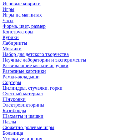
Игровые коврики
Игры
Игры на магнитах
Часы
Форма, цвет, размер
Конструкторы
Кубики
Лабиринты
Мозаики
Набор для детского творчества
Научные лаборатории и эксперименты
Развивающие мягкие игрушки
Разрезные картинки
Рамки-вкладыши
Сортеры
Цилиндры, стучалки, горки
Счетный материал
Шнуровки
Электровикторины
Бизиборды
Шахматы и шашки
Пазлы
Сюжетно-ролевые игры
Больница
Уголки уединения