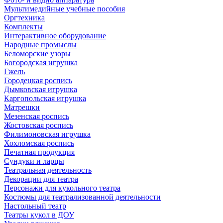
Мультимедийные учебные пособия
Оргтехника
Комплекты
Интерактивное оборудование
Народные промыслы
Беломорские узоры
Богородская игрушка
Гжель
Городецкая роспись
Дымковская игрушка
Каргопольская игрушка
Матрешки
Мезенская роспись
Жостовская роспись
Филимоновская игрушка
Хохломская роспись
Печатная продукция
Сундуки и ларцы
Театральная деятельность
Декорации для театра
Персонажи для кукольного театра
Костюмы для театрализованной деятельности
Настольный театр
Театры кукол в ДОУ